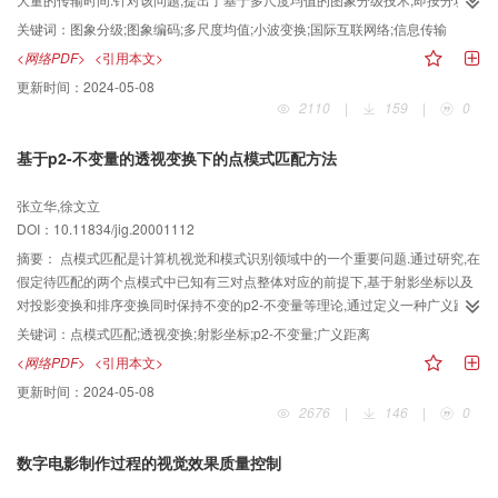
均值生成不同空间分辨率的图象,并采用基于小波理论的图象分层压缩编码技术
关键词：
图象分级;图象编码;多尺度均值;小波变换;国际互联网络;信息传输
来分级压缩编码,从而进一步降低了比特数.传输时可按空间分辨率由低到高的次
<网络PDF>
<引用本文>
序进行,这样,不仅大大加速了信息访问速度,同时为用户提供了多种选择的灵活
更新时间：
2024-05-08
性.
2110
|
159
|
0
基于p2-不变量的透视变换下的点模式匹配方法
张立华,徐文立
DOI：10.11834/jig.20001112
摘要：
点模式匹配是计算机视觉和模式识别领域中的一个重要问题.通过研究,在
假定待匹配的两个点模式中已知有三对点整体对应的前提下,基于射影坐标以及
对投影变换和排序变换同时保持不变的p2-不变量等理论,通过定义一种广义距
离,给出了一种求解透视变换下,点数不等的两个平面点模式匹配问题的新算法.理
关键词：
点模式匹配;透视变换;射影坐标;p2-不变量;广义距离
论分析和仿真实验表明,该算法是快速、有效的.
<网络PDF>
<引用本文>
更新时间：
2024-05-08
2676
|
146
|
0
数字电影制作过程的视觉效果质量控制