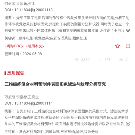
何树荣,肖宗扬,何 壮
DOI：10.11834/jig.20001113
摘要：
介绍了数字电影后期制作过程中视觉效果质量控制方面的问题,分析了制
作环节视觉效果的影响因素,并提出了实用的测量方法和仪器.同时为了建立一个
有效的模型来比较不同媒体图象记录和复现的视觉效果质量,还讨论了不同设备
的图象复现能力和特性,以曲线确定而非简单公式转换等一系列非线性因素.对每
关键词：
数字电影;视觉效果;色彩管理系统;图象复现
种因素和设备的调整参数采用由软件计算出来的查找表.并开发出一个适用于数
<网络PDF>
<引用本文>
字电影制作工作室设备校准、系统调试和图象质量测量的视觉效果管理系统.
更新时间：
2024-05-08
2210
|
173
|
0
应用报告
三维编织复合材料预制件表面图象滤波与纹理分析研究
万振凯,李嘉禄,王晓生
DOI：10.11834/jig.20001114
摘要：
首先介绍了三维编织复合材料预制件表面图象的采集方式、滤波技术以
及平均编织角的测试过程;然后介绍了采用基于边缘方向判决的自适应滤波器对
采集的三维编织复合材料预制件表面图象进行滤波和边缘提取以及对处理后的
预制件图象进行纹理分析,而得到功率谱图的方法.通过纹理分析方法对预制件的
关键词：
复合材料预制件;测试系统;三维织物;滤波;纹理分析