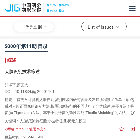
优先出版
List of Issues
2000年第11期 目录
综述
人脸识别技术综述
张翠平,苏光大
DOI：10.11834/jig.20001101
摘要：
首先对计算机人脸自动识别技术的研究背景及发展历程做了简单回顾,然
后对人脸正面像的识别方法,按照识别特征的不同进行了分类综述,主要介绍了特
征脸(Eigenface)方法、基于小波特征的弹性匹配(Elastic Matching)的方法、形
状和灰度模型分离的可变形模型(Flexible Model)以及传统的部件建模等分析方
关键词：
人脸识别;特征脸;小波特征;形状无关模型
法.通过对各种识别方法的分析与比较,总结了影响人脸识别技术实用化的几个因
<网络PDF>
<引用本文>
素,并提出了研究和开发成功的人脸识别技术所需要考虑的几个重要方面,进而展
更新时间：
2024-05-08
望了人脸识别技术今后的发展方向.