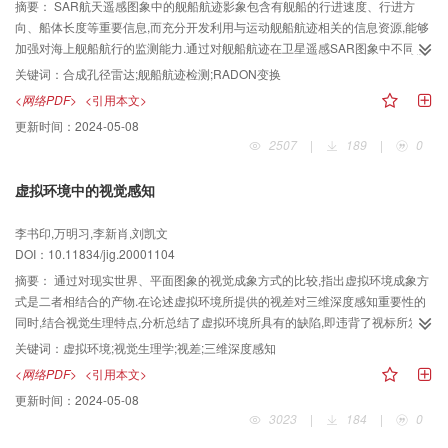
摘要：
SAR航天遥感图象中的舰船航迹影象包含有舰船的行进速度、行进方
向、船体长度等重要信息,而充分开发利用与运动舰船航迹相关的信息资源,能够
加强对海上舰船航行的监测能力.通过对舰船航迹在卫星遥感SAR图象中不同模
式及Radon变换原理和特性的分析,提出了应用Radon变换对SAR图象中的窄V
关键词：
合成孔径雷达;舰船航迹检测;RADON变换
形舰船航迹进行了检测的方法,通过实例测试,效果比较理想.
<网络PDF>
<引用本文>
更新时间：
2024-05-08
2507
|
189
|
0
虚拟环境中的视觉感知
李书印,万明习,李新肖,刘凯文
DOI：10.11834/jig.20001104
摘要：
通过对现实世界、平面图象的视觉成象方式的比较,指出虚拟环境成象方
式是二者相结合的产物.在论述虚拟环境所提供的视差对三维深度感知重要性的
同时,结合视觉生理特点,分析总结了虚拟环境所具有的缺陷,即违背了视标所发出
的入瞳光线的散开度与双眼所处的状态应该相辅相成这一规律,指出了虚拟环境
关键词：
虚拟环境;视觉生理学;视差;三维深度感知
给人造成头晕、眼睛疲劳等不良反应的根源是虚拟对象容易使双眼的辐辏和调
<网络PDF>
<引用本文>
节功能发生冲突.最后列举并分析了刷新延迟、分辨率、瞳距等各种可能给观察
更新时间：
2024-05-08
者带来不良反应的诸多因素.
3023
|
184
|
0