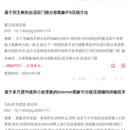
基于四叉树的自适应门限分形图象IFS压缩方法
董云朝,陈贺新
DOI：10.11834/jig.20001110
摘要：
为了克服四叉树分块IFS编码过程中,排列块与区域块的匹配误差不考虑
输入图象特点这一缺点,提出了一种新的基于迭代函数系统(IFS)进行静止灰度图
象压缩的方法.该方法是根据当前排列块的方差来确定它与区域块的匹配门限.经
分析证明,这种基于自适应门限的IFS编码方法与人类视觉系统的特性基本相符,
关键词：
分形图象编码;迭代函数系统;四叉树分块;自适应门限
而且实验也证明,这一自适应门限的编码方法提高了IFS图象压缩的适应性.
<网络PDF>
<引用本文>
更新时间：
2024-05-08
2028
|
163
|
0
基于多尺度均值和小波变换的Internet图象可分级压缩编码传输技术
马社祥,刘贵忠,曾召华
DOI：10.11834/jig.20001111
摘要：
图象具有直观、具体和生动等特点,同时,包含十分丰富的信息而被人们所
重视.然而,利用浏览器在Internet网上进行信息搜索时,其图象信息的传输消耗了
大量的传输时间.针对该问题,提出了基于多尺度均值的图象分级技术,即按分块取