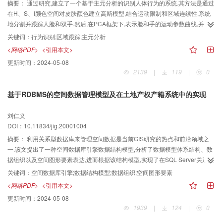
摘要：
通过研究,建立了一个基于主元分析的识别人体行为的系统.其方法是通过
在H、S、I颜色空间对皮肤颜色建立高斯模型,结合运动限制和区域连续性,系统
地分割并跟踪人脸和双手.然后,在PCA框架下,表示脸和手的运动参数曲线,并和
范例进行匹配,这种通过对行为在时空域变化的建模方法,能在行为主体和成象条
关键词：
行为识别;区域跟踪;主元分析
件有变化的情况下识别行为.以太极拳式为例,来验证方法和系统的效果,实验结果
<网络PDF>
<引用本文>
证明了此方法误识率低,有一定的鲁棒性,可应用于建立基于运动语义识别的视频
更新时间：
2024-05-08
检索、高效视频编码、自动教练等场合.
2139
|
119
|
0
基于RDBMS的空间数据管理模型及在土地产权产籍系统中的实现
刘仁义
DOI：10.11834/jig.20001004
摘要：
利用关系型数据库来管理空间数据是当前GIS研究的热点和前沿领域之
一.该文提出了一种空间数据库引擎数据结构模型,分析了数据模型体系结构、数
据组织以及空间图形要素表达,进而根据该结构模型,实现了在SQL Server关系型
数据库中对空间图形数据进行存储、拓扑运算和拓扑分析的操作.通过在土地产
关键词：
空间数据库引擎;数据结构模型;数据组织;空间图形要素
权产籍系统中的实际应用表明,基于该模型开发的空间数据库引擎Spatial
<网络PDF>
<引用本文>
Database Guide(SDG)运行稳定,性能良好,易于开发,适用面广
更新时间：
2024-05-08
1939
|
124
|
0