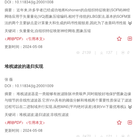
DOI：10.11834/jig.20001008
摘要：
近年来,许多学者已经成功地将Kohonen的自组织特征映射(SOFM)神经
网络应用于矢量量化(VQ)图象压缩编码.相对于传统的LBG算法,基本的SOFM算
法的两个主要缺点是计算量大和生成的码书性能较差,因此为了改善码书性能,对
基本的SOFM算法的权值调整方法作了一些改进,同时为了降低计算量,又在决定
关键词：
矢量量化;自组织特征映射神经网络;图象压缩
获胜神经元的过程中,采用了快速搜索算法.在将改进的算法用于矢量量化码书设
<网络PDF>
<引用本文>
计后,并把生成的码书用于图象的压缩编码.测试结果表明,改进的算法使码书设计
更新时间：
2024-05-08
的计算量得到明显的降低,而且码书的性能得到了提高.
2139
|
137
|
0
堆栈滤波的递归实现
张 薇
DOI：10.11834/jig.20001009
摘要：
堆栈滤波器是一类能够有效滤除脉冲类噪声,同时能较好地保护图象边缘
与细节的非线性滤波器.它所\r\n具有的阈值分解和堆栈两个重要性质保证了滤波
过程可以在二进制域并行实现.虽然MAE(平均绝对误差)准则\r\n下最优堆栈滤波
器可由LMA(最小平均绝对误差)算法给出,但直接推导得到的滤波器仍属于非递
关键词：
堆栈滤波;递归滤波;非线性滤波
归型滤波器.基\r\n于此,提出了MAE准则下最优堆栈滤波器的递归实现方法.该方
<网络PDF>
<引用本文>
法不仅采取直接递归和最优递归两种方案实现递\r\n归,而且后者更好地解决了信
更新时间：
2024-05-08
号与滤波器的匹配问题.仿真结果表明,尽管二者的边缘细节保护特性相似,但递归
2470
|
121
|
0