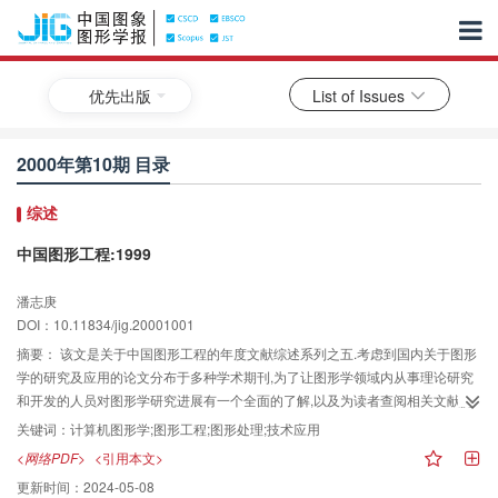
优先出版
List of Issues
2000年第10期 目录
综述
中国图形工程:1999
潘志庚
DOI：10.11834/jig.20001001
摘要：
该文是关于中国图形工程的年度文献综述系列之五.考虑到国内关于图形
学的研究及应用的论文分布于多种学术期刊,为了让图形学领域内从事理论研究
和开发的人员对图形学研究进展有一个全面的了解,以及为读者查阅相关文献提
供方便,选取了394篇1999年在国内11种图形学论文比较集中的中文期刊上发表
关键词：
计算机图形学;图形工程;图形处理;技术应用
的有关计算机图形学的主要论文,并根据其内容进行了分类.
<网络PDF>
<引用本文>
更新时间：
2024-05-08