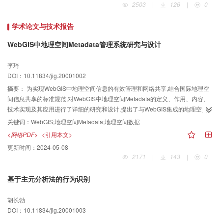
2503
|
126
|
0
学术论文与技术报告
WebGIS中地理空间Metadata管理系统研究与设计
李琦
DOI：10.11834/jig.20001002
摘要：
为实现WebGIS中地理空间信息的有效管理和网络共享,结合国际地理空
间信息共享的标准规范,对WebGIS中地理空间Metadata的定义、作用、内容、
技术实现及其应用进行了详细的研究和设计,提出了与WebGIS集成的地理空间
Metadata管理系统解决方案,并给出了体现具体技术实现的原型系统,为国家空间
关键词：
WebGIS;地理空间Metadata;地理空间数据
信息基础设施和数字地球的建设提供了理论基础和技术原型,在当今信息化与数
<网络PDF>
<引用本文>
字地球时代,对地理空间信息的网络发布和共享具有积极的推动作用和深远的社
更新时间：
2024-05-08
会意义.
2171
|
143
|
0
基于主元分析法的行为识别
胡长勃
DOI：10.11834/jig.20001003