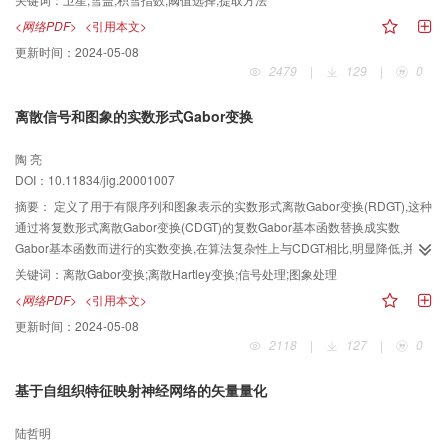
<网络PDF>
<引用本文>
更新时间：
2024-05-08
2479
|
129
|
0
离散信号和图象的实数形式Gabor变换
陶 亮
DOI：10.11834/jig.20001007
摘要：
定义了用于有限序列和图象表示的实数形式离散Gabor变换(RDGT),这种
通过将复数形式离散Gabor变换(CDGT)的复数Gabor基本函数替换成实数
Gabor基本函数而进行的实数变换,在算法复杂性上与CDGT相比,明显降低,并且
由于RDGT与离散Hartley变换(DHT)有着相似的形式,从而使得RDGT能够利用快
关键词：
离散Gabor变换;离散Hartley变换;信号处理;图象处理
速的DHT加速变换.另外,RDGT系数与CDGT系数的实部和虚部之间有着非常简
<网络PDF>
<引用本文>
单的加减关系,因此不仅可以很容易地从RDGT系数中计算出CDGT系数,而且
更新时间：
2024-05-08
RDGT还具有与CDGT同样的
2118
|
127
|
0
基于自组织特征映射神经网络的矢量量化
陆哲明