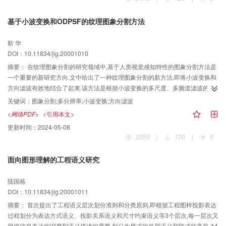
\r\n滤波器的
基于小波变换和ODPSF的纹理图象分割方法
靳 华
DOI：10.11834/jig.20001010
摘要：
在纹理图象分割的研究领域中,基于人类视觉感知特性的图象分割方法是
一个重要的新研究方向.文中给出了一种纹理图象分割的新方法,即将小波变换和
方向滤波有效地结合了起来.该方法是根据小波变换的多尺度、多频道滤波的特
点,采用小波包提取纹理主频,然后用一种二维最佳正交极可分方向滤波器对纹理
关键词：
图象分割;多分辨率;小波变换;方向滤波
有关方向和频率等其他特征进行分割.实验结果表明,这种方法能够获得较好的分
<网络PDF>
<引用本文>
割效果.
更新时间：
2024-05-08
2259
|
130
|
0
面向图形理解的工程语义研究
陆国栋
DOI：10.11834/jig.20001011
摘要：
首次提出了工程语义层次划分准则和分类原则,即根据工程图样投影表达
过程划分为表达方式语义、投影关系语义和尺寸约束语义等3个层次,每一层次又
根据信息表达的深度和语义描述的需要,划分为显式的低层语义和隐式的高层语