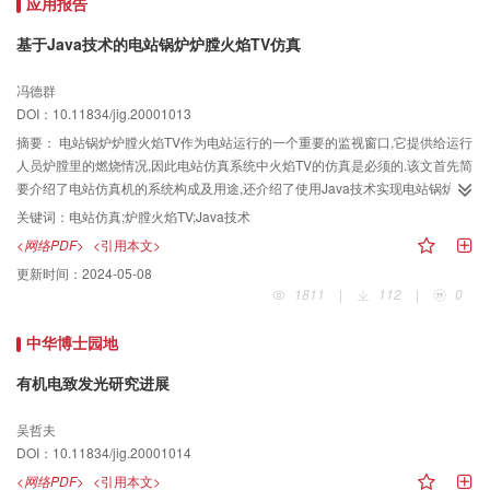
应用报告
基于Java技术的电站锅炉炉膛火焰TV仿真
冯德群
DOI：10.11834/jig.20001013
摘要：
电站锅炉炉膛火焰TV作为电站运行的一个重要的监视窗口,它提供给运行
人员炉膛里的燃烧情况,因此电站仿真系统中火焰TV的仿真是必须的.该文首先简
要介绍了电站仿真机的系统构成及用途,还介绍了使用Java技术实现电站锅炉炉
膛火焰TV仿真的方法,并实现了部分锅炉燃烧工况的火焰仿真,通过仿真试验认为
关键词：
电站仿真;炉膛火焰TV;Java技术
Java技术能够实现燃烧全工况下的火焰仿真.
<网络PDF>
<引用本文>
更新时间：
2024-05-08
1811
|
112
|
0
中华博士园地
有机电致发光研究进展
吴哲夫
DOI：10.11834/jig.20001014
<网络PDF>
<引用本文>