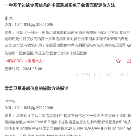
一种基于边缘轮廓信息的多源遥感图象子象素匹配定位方法
张 斌
DOI：10.11834/jig.20001005
摘要：
提出了一种基于图象边缘轮廓信息的多源遥感图象匹配定位方法,其目的
是利用定位精度较高的高分辨率遥感图象对低分辨率图象实现子象素级的匹配
定位.该方法有效地利用了多源遥感图象中共有的区域结构信息,将特征匹配和最
小二乘影象匹配相结合,具有较好的普适性,且运算快速、抗噪性能好.采用该方法
关键词：
图象匹配;阈值选取;图象分割;多传感器图象
进行NOAA AVHRR图象和Landsat TM图象、1:100万数字地图的边缘图象匹配,
<网络PDF>
<引用本文>
并应用于NOAA AVHRR图象的几何精校正中,可实现精确的子象素匹配.
更新时间：
2024-05-08
2424
|
120
|
0
雪盖卫星遥感信息的提取方法探讨
冯学智
DOI：10.11834/jig.20001006
摘要：
着重论述了从卫星遥感资料中提取雪盖信息的一些方法.结果表明,利用积
雪阈值参数从NOAA/AVHRR图象中提取雪盖信息方法和利用积雪指数(NDSI)从
陆地卫星TM图象中提取雪盖面积的技术,以及利用NOAA/AVHRR和TM信息复合
的技术,可提高信息获取的精度,具有实用价值.
关键词：
卫星;雪盖;积雪指数;阈值选择;提取方法