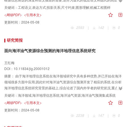
义两大类,并较为系统地归类了显式语义和较为深入地挖掘了隐式语义,从而赋予
关键词：
工程语义;表达方式;投影关系;尺寸约束;图形理解;机械工程图样
了图样工程语义动态性、层次性、易于形式化等特征,为机械工程图样的理解奠
<网络PDF>
<引用本文>
定了较扎实的基础.
更新时间：
2024-05-08
2593
|
142
|
0
研究简报
面向海洋油气资源综合预测的海洋地理信息系统研究
王红梅
DOI：10.11834/jig.20001012
摘要：
由于海洋地理信息系统在海洋领域研究中具有多种优势,并已开始在海洋
领域很多方面中应用,因此针对海洋油气资源综合预测开发了相应的系统.在分析
海洋地理信息系统研究背景的基础上,综合论述了国内外学者的研究状况,重点介
绍了针对海洋油气资源综合预测而开发的海洋油气资源预测集成系统,即主要介
关键词：
海洋领域;海洋地理信息系统;海洋油气资源;海洋油气预测集成系统
绍了该系统的系统环境、工作流程及其结构和功能.最后,论述了该项研究的结论
<网络PDF>
<引用本文>
以及发展前景.该项研究推动了海洋油气资源综合预测地理信息系统的产业化发
更新时间：
2024-05-08
展,为我国海洋地理信息系统的研究奠定了一定的基础.
2238
|
147
|
0