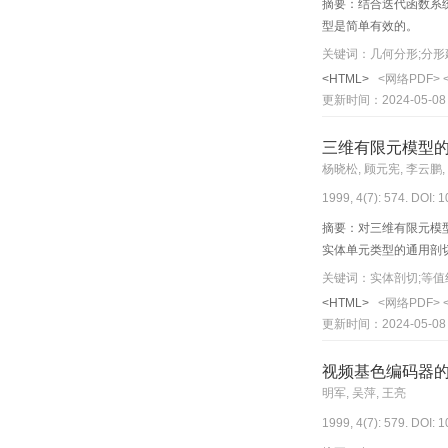
摘要：结合迭代函数系
型是简单有效的。
关键词：几何分形;分形
<HTML>
<网络PDF>
更新时间：2024-05-08
三维有限元模型
杨晓松, 顾元宪, 李云鹏,
1999, 4(7): 574. DOI: 
摘要：对三维有限元模
实体单元类型的通用剖
关键词：实体剖切;等值
<HTML>
<网络PDF>
更新时间：2024-05-08
视频基色编码器
明军, 吴萍, 王亮
1999, 4(7): 579. DOI: 