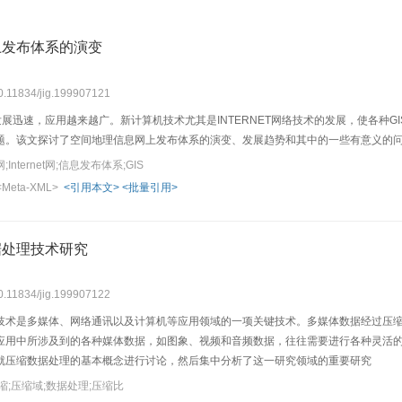
上发布体系的演变
10.11834/jig.199907121
发展迅速，应用越来越广。新计算机技术尤其是INTERNET网络技术的发展，使各种
题。该文探讨了空间地理信息网上发布体系的演变、发展趋势和其中的一些有意义的
ternet网;信息发布体系;GIS
<Meta-XML>
<引用本文>
<批量引用>
据处理技术研究
10.11834/jig.199907122
技术是多媒体、网络通讯以及计算机等应用领域的一项关键技术。多媒体数据经过压
应用中所涉及到的各种媒体数据，如图象、视频和音频数据，往往需要进行各种灵活
就压缩数据处理的基本概念进行讨论，然后集中分析了这一研究领域的重要研究
缩;压缩域;数据处理;压缩比