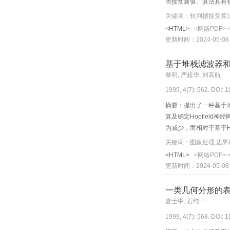
否接受新值。算法具有
关键词：软判据接受算法;
<HTML>
<网络PDF>
更新时间：2024-05-08
基于堆栈滤波器和H
黎明, 严超华, 刘高航
1999, 4(7): 562. DOI: 
摘要：提出了一种基于堆
算及确定Hopfiel
为减少，而相对于基于H
关键词：图象处理;边界
<HTML>
<网络PDF>
更新时间：2024-05-08
一类几何分形的
廖士中, 石纯一
1999, 4(7): 568. DOI: 