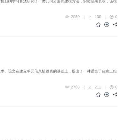
动机归纳学习算法研究了一类几何分形的建模方法，实验结果表明，该模
2060
|
130
|
0
技术。该文在建立单元信息描述表的基础上，提出了一种适合于任意三维
2780
|
211
|
0