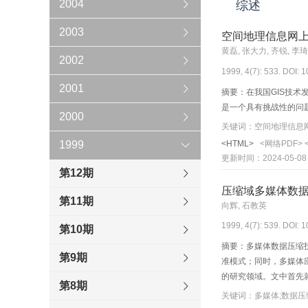
2004
综述
2003
空间地理信息网
黄磊, 张大力, 齐锐, 李琦
2002
1999, 4(7): 533. DOI: 
2001
摘要：在我国GIS技术
是一个具有挑战性的问
2000
关键词：空间地理信息网;In
<HTML>
<网络PDF>
1999
更新时间：2024-05-08
第12期
压缩域多媒体数
第11期
向辉, 石教英
1999, 4(7): 539. DOI: 
第10期
摘要：多媒体数据压缩
第9期
准模式；同时，多媒体
的研究领域。文中首先
第8期
关键词：多媒体;数据压