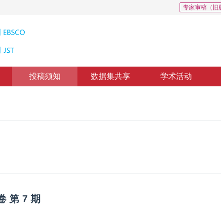
专家审稿（旧
投稿须知
数据集共享
学术活动
卷
第
7
期