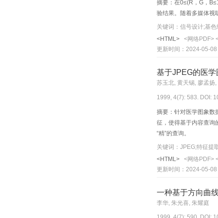
摘要：在0≤(R，G，
验结果。随着多媒体视
关键词：信号设计;基色
<HTML>
<网络PDF>
更新时间：2024-05-08
基于JPEG的医
苏玉北, 黄天锡, 廖孟扬,
1999, 4(7): 583. DOI: 
摘要：针对医学图象数
征，使得基于内容查询
“精”的查询。
关键词：JPEG;特征提取
<HTML>
<网络PDF>
更新时间：2024-05-08
一种基于方向曲
李华, 朱光喜, 朱耀庭
1999, 4(7): 590. DOI: 