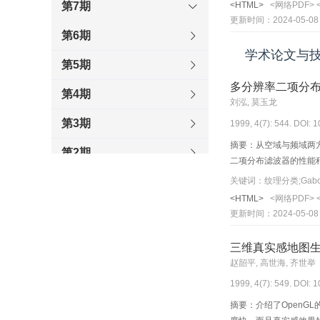
第7期
<HTML>
<网络PDF>
更新时间：2024-05-08
第6期
学术论文与
第5期
多分辨率二项分
第4期
刘泓, 莫玉龙
第3期
1999, 4(7): 544. DOI: 
摘要：从空域与频域两
第2期
二项分布滤波器的性能
关键词：纹理分类;Gab
第1期
<HTML>
<网络PDF>
1998
更新时间：2024-05-08
1997
三维真实感地图
赵韶平, 高世海, 齐世举
1996
1999, 4(7): 549. DOI: 
摘要：介绍了OpenGL