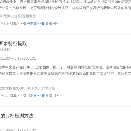
B≤1)的条件下，首次推导出基色编码器的信号设计公式，可以满足不同类型和编码方
听业务的迅速发展，此可编程控制的设计技巧，将会成为开发高级视听测试设备的首
编码;测试信号;视频测量
<Meta-XML>
<引用本文>
<批量引用>
学图象特征提取
 姚永刚
10.11834/jig.199907131
据库中大量存在的JPEG压缩图象，提出了一种新颖的特征提取算法。该算法提取的
的精度提高；压缩数据只需霍夫曼解码而不必恢复为原始图象即可提取特征，算法耗费时
;医学图象;QBIC;DCT;多分辨率分析
<Meta-XML>
<引用本文>
<批量引用>
线的目标检测方法
10.11834/jig.199907132