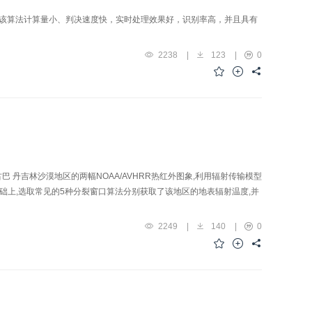
该算法计算量小、判决速度快，实时处理效果好，识别率高，并且具有
2238
|
123
|
0
 丹吉林沙漠地区的两幅NOAA/AVHRR热红外图象,利用辐射传输模型
发射率基础上,选取常见的5种分裂窗口算法分别获取了该地区的地表辐射温度,并
2249
|
140
|
0