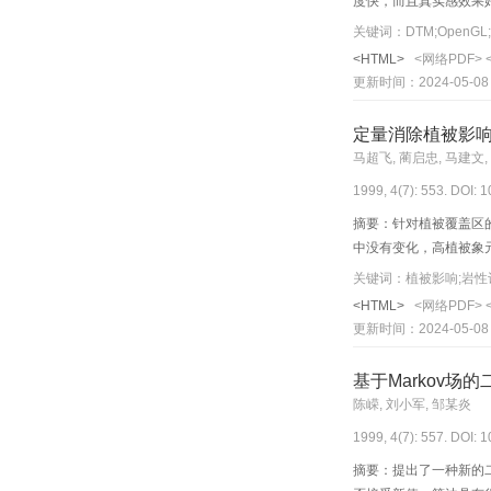
度快，而且真实感效果
关键词：DTM;OpenG
<HTML>
<网络PDF>
更新时间：2024-05-08
定量消除植被影
马超飞, 蔺启忠, 马建文,
1999, 4(7): 553. DOI: 
摘要：针对植被覆盖区
中没有变化，高植被象
关键词：植被影响;岩性
<HTML>
<网络PDF>
更新时间：2024-05-08
基于Markov场
陈嵘, 刘小军, 邹某炎
1999, 4(7): 557. DOI: 
摘要：提出了一种新的