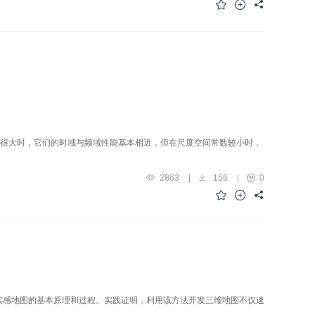
数很大时，它们的时域与频域性能基本相近，但在尺度空间常数较小时，
2863
|
156
|
0
开发三维真实感地图的基本原理和过程。实践证明，利用该方法开发三维地图不仅速