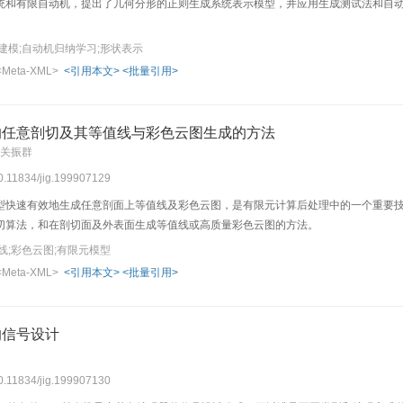
统和有限自动机，提出了几何分形的正则生成系统表示模型，并应用生成测试法和自
建模;自动机归纳学习;形状表示
<Meta-XML>
<引用本文>
<批量引用>
的任意剖切及其等值线与彩色云图生成的方法
 关振群
10.11834/jig.199907129
型快速有效地生成任意剖面上等值线及彩色云图，是有限元计算后处理中的一个重要
切算法，和在剖切面及外表面生成等值线或高质量彩色云图的方法。
线;彩色云图;有限元模型
<Meta-XML>
<引用本文>
<批量引用>
的信号设计
10.11834/jig.199907130