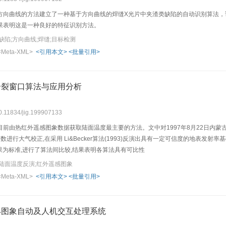
方向曲线的方法建立了一种基于方向曲线的焊缝X光片中夹渣类缺陷的自动识别算法，
果表明这是一种良好的特征识别方法。
缺陷;方向曲线;焊缝;目标检测
<Meta-XML>
<引用本文>
<批量引用>
分裂窗口算法与应用分析
10.11834/jig.199907133
前由热红外遥感图象数据获取陆面温度最主要的方法。文中对1997年8月22日内蒙古巴
参数进行大气校正,在采用 Li&Becker算法(1993)反演出具有一定可信度的地表
算法结果为标准,进行了算法间比较,结果表明各算法具有可比性
陆面温度反演;红外遥感图象
<Meta-XML>
<引用本文>
<批量引用>
形图象自动及人机交互处理系统