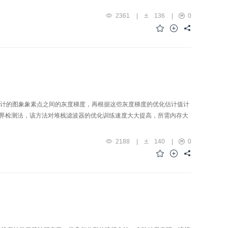
2361
|
136
|
0
化估计的图象象素点之间的灰度梯度，再根据这些灰度梯度的优化估计值计
滤波器边界检测法，该方法对堆栈滤波器的优化训练速度大大提高，所需内存大
2188
|
140
|
0