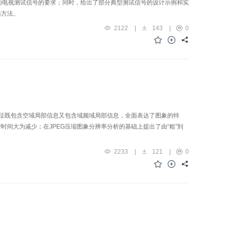
式的电视测试信号的要求；同时，给出了部分典型测试信号的设计示例和实
选方法。
2122
|
143
|
0
特征既包含空域局部信息又包含域频域局部信息，全面表达了图象的特
间大为减少；在JPEG压缩图象分辨率分析的基础上提出了由“粗”到
2233
|
121
|
0