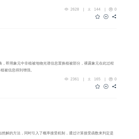
2628
|
144
|
0
换，即用象元中非植被地物光谱信息置换植被部分，裸露象元在此过程
非植被信息得到增强。
2361
|
165
|
0
大似然解的方法，同时引入了概率接受机制，通过计算接受函数来判定是