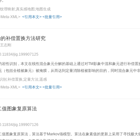
好。
L;纹理映射;真实感地图;地图生成
<Meta-XML>
<引用本文>
<批量引用>
响的补偿置换方法研究
 王志刚
10.11834/jig.199907125
的岩性识别，本文在线性混合象元分解的基础上通过对TM影象中混和象元进行补偿置
元（包括全植被象元）被掩膜，从而达到定量消除植被影响的目的，同时混合象元中
识别;补偿置换;定量方法;遥感
<Meta-XML>
<引用本文>
<批量引用>
的二值图象复原算法
10.11834/jig.199907126
二值图象复原算法，算法基于Markov场模型。算法在象素值的更新上采用了寻找极