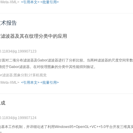
<Meta-XML>
<引用本文>
<批量引用>
技术报告
布滤波器及其在纹理分类中的应用
10.11834/jig.199907123
方面对二项分布滤波器及Gabor滤波器进行了分析比较。当两种滤波器的尺度空间常
稍优于Gabor滤波器。在对纹理图象的分类中其性能得到验证。
or滤波器;图象分割;计算机视觉
<Meta-XML>
<引用本文>
<批量引用>
生成
10.11834/jig.199907124
的基本工作机制，并详细论述了利用Windows95+OpenGL+VC++5.0平台