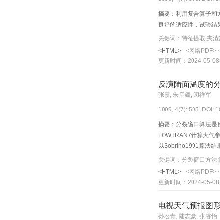
摘要：利用复合算子和
良好的适应性，试验结
关键词：特征提取;夹渣
<HTML>
<网络PDF>
更新时间：2024-05-08
反演陆面温度的
张霞, 朱启疆, 闵祥军
1999, 4(7): 595. DOI: 
摘要：分裂窗口算法是目
LOWTRAN7计算大气
以Sobrino1991
关键词：分裂窗口方法;
<HTML>
<网络PDF>
更新时间：2024-05-08
电视天气预报图
孙松青, 陆志豪, 张睿怡