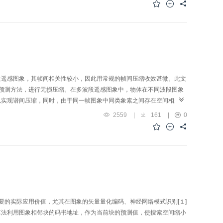
段遥感图象，其帧间相关性较小，因此用常规的帧间压缩收效甚微。此文
空间预测方法，进行无损压缩。在多波段遥感图象中，物体在不同波段图象
以实现谱间压缩，同时，由于同一帧图象中同类象素之间存在空间相关
2559
|
161
|
0
要的实际应用价值，尤其在图象的矢量量化编码、神经网络模式识别[１]
算法利用图象相邻块的码书地址，作为当前块的预测值，使搜索空间缩小