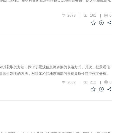
谓的两点格式。用这种新的算法可快捷灵活地构造分形，使之在非规则几
2678
|
161
|
0
S对其获取的方法，探讨了景观信息流转换的表达方式。其次，把景观信
观异质性制图的方法，对科尔沁沙地东南部的景观异质性特征作了分析。
2862
|
212
|
0