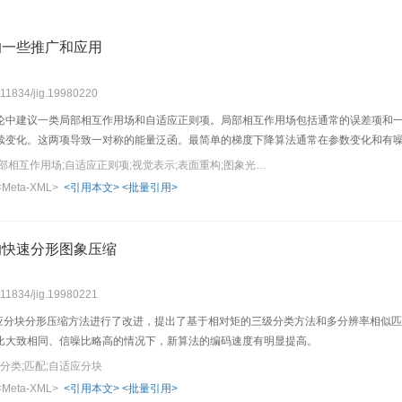
的一些推广和应用
0.11834/jig.19980220
论中建议一类局部相互作用场和自适应正则项。局部相互作用场包括通常的误差项和
续变化。这两项导致一对称的能量泛函。最简单的梯度下降算法通常在参数变化和有
关键词：正则化理论;局部相互作用场;自适应正则项;视觉表示;表面重构;图象光滑
<Meta-XML>
<引用本文>
<批量引用>
的快速分形图象压缩
0.11834/jig.19980221
的自适应分块分形压缩方法进行了改进，提出了基于相对矩的三级分类方法和多分辨率相
比大致相同、信噪比略高的情况下，新算法的编码速度有明显提高。
分类;匹配;自适应分块
<Meta-XML>
<引用本文>
<批量引用>