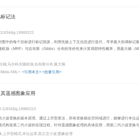
驰标记法
0.11834/jig.19980222
对图中的每个目标进行标记指派，利用先验上下文信息进行迭代，寻求最大协调标记
随机场（MRF）与吉布斯（Gibbs）分布的等价性来计算局部特性概率，用最大熵（
松驰;马尔科夫随机场;吉布斯分布;最大熵
<Meta-XML>
<引用本文>
<批量引用>
及其遥感图象应用
10.11834/jig.19980223
代小波变换的基本原理。通过上升型算法，所有变换都在空间域进行，能够进行本位运
模式构造第二代小波的实现过程。针对遥感图象处理的具体应用，用第二代小波变换
;上升型模式;本位运算;双正交小波;图象处理