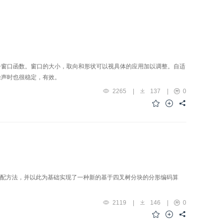
一窗口函数。窗口的大小，取向和形状可以视具体的应用加以调整。自适
噪声时也很稳定，有效。
2265
|
137
|
0
似匹配方法，并以此为基础实现了一种新的基于四叉树分块的分形编码算
2119
|
146
|
0