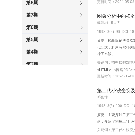
更新时间：2024-05-08
第8期
第7期
图象分析中的松
戴剑彬, 张大力
第6期
1998, 3(2): 96. DOI: 1
第5期
摘要：松驰标记法是指
代公式，利用马尔科夫
第4期
行了比较。
关键词：概率松驰;随机
第3期
<HTML>
<网络PDF>
更新时间：2024-05-08
第2期
第1期
第二代小波变换
邓集锋
1997
1998, 3(2): 100. DOI: 
1996
摘要：主要探讨了第二
例，介绍了利用上升型
关键词：第二代小波变换