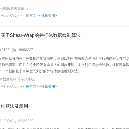
码矢;图象矢量量化
<Meta-XML>
<引用本文>
<批量引用>
于Shear-Wrap的并行体数据绘制算法
10.11834/jig.19980227
标空间划分的并行体数据绘制算法中，局部绘制和图象融合是两个串行的过程，在节
至通讯阻塞，而且在这个阶段有非常大的同步开销。本文利用流水线结构，让局部体
了一个新的基于目标空间划分的并行体数据绘制算法。
体数据绘制;分布式系统
<Meta-XML>
<引用本文>
<批量引用>
细化算法及应用
10.11834/jig.19980229