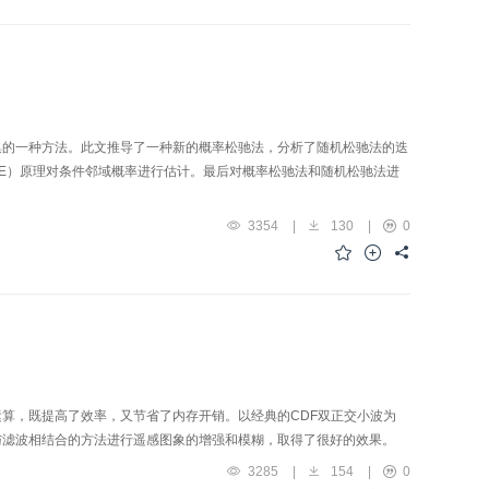
集的一种方法。此文推导了一种新的概率松驰法，分析了随机松驰法的迭
ME）原理对条件邻域概率进行估计。最后对概率松驰法和随机松驰法进
3354
|
130
|
0
算，既提高了效率，又节省了内存开销。以经典的CDF双正交小波为
与滤波相结合的方法进行遥感图象的增强和模糊，取得了很好的效果。
3285
|
154
|
0