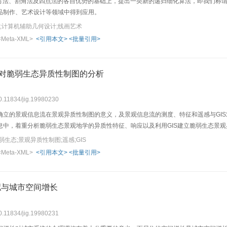
am方法、割角法及四点法的各自优势的基础上，提出一类新的递归细化算法，即我们称
品制作、艺术设计等领域中得到应用。
化;计算机辅助几何设计;线画艺术
<Meta-XML>
<引用本文>
<批量引用>
S对脆弱生态异质性制图的分析
10.11834/jig.19980230
确立的景观信息流在景观异质性制图的意义，及景观信息流的测度、特征和遥感与GI
息中，着重分析脆弱生态景观地学的异质性特征、响应以及利用GIS建立脆弱生态景
生态;景观异质性制图;遥感;GIS
<Meta-XML>
<引用本文>
<批量引用>
拟与城市空间增长
10.11834/jig.19980231