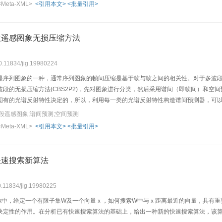
<Meta-XML>
<引用本文>
<批量引用>
段遥感图象无损压缩方法
10.11834/jig.19980224
是序列图象的一种，通常序列图象的帧间压缩是基于帧与帧之间的相关性。对于多波
波段的无损压缩方法(CBS2P2)，先对图象进行分类，然后采用谱间（即帧间）和
固有的光谱反射特性决定的，所以，利用每一类的光谱反射特性构造谱间预测器，可
标准定义的空间ＤＰ
段遥感图象;谱间预测;空间预测
<Meta-XML>
<引用本文>
<批量引用>
快速搜索新算法
10.11834/jig.19980225
Rk中，给定一个有限子集W及一个向量ｘ，如何搜索W中与ｘ距离最近的向量，具有重
决定性的作用。在分析已有快速搜索算法的基础上，给出一种新的快速搜索算法，该