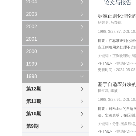
2004
论文与报告
2003
标准正则化理论
杨智勇, 马颂德
2002
1998, 3(2): 87. DOI: 1
2001
摘要：在标准正则化理
应正则项用来处理不连
2000
<HTML>
<网络PDF>
1999
更新时间：2024-05-08
1998
基于自适应分块
第12期
操红武, 李波
1998, 3(2): 91. DOI: 1
第11期
摘要：对Fisher
第10期
法。实验表明，在压缩
关键词：分形;图象压缩;
第9期
<HTML>
<网络PDF>