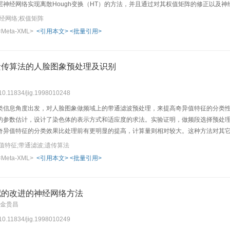
层神经网络实现离散Hough变换（HT）的方法，并且通过对其权值矩阵的修正以及
神经网络;权值矩阵
<Meta-XML>
<引用本文>
<批量引用>
遗传算法的人脸图象预处理及识别
 10.11834/jig.1998010248
类信息角度出发，对人脸图象做频域上的带通滤波预处理，来提高奇异值特征的分类
的参数估计，设计了染色体的表示方式和适应度的求法。实验证明，做频段选择预处
奇异值特征的分类效果比处理前有更明显的提高，计算量则相对较大。这种方法对其
值特征;带通滤波;遗传算法
<Meta-XML>
<引用本文>
<批量引用>
配的改进的神经网络方法
 金贵昌
 10.11834/jig.1998010249