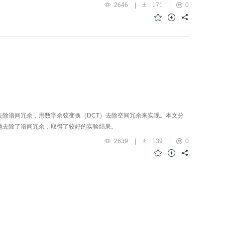
2646
|
171
|
0
去除谱间冗余，用数字余弦变换（DCT）去除空间冗余来实现。本文分
地去除了谱间冗余，取得了较好的实验结果。
2639
|
139
|
0