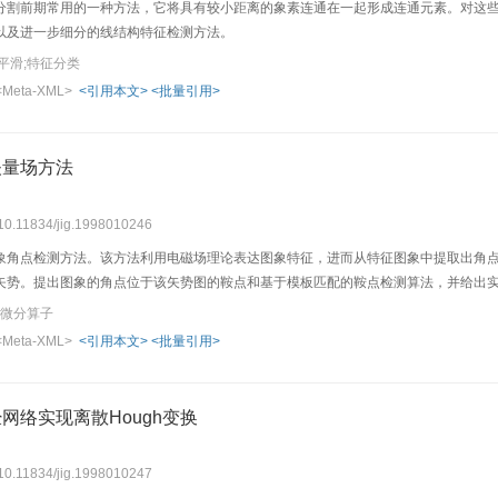
分割前期常用的一种方法，它将具有较小距离的象素连通在一起形成连通元素。对这
以及进一步细分的线结构特征检测方法。
平滑;特征分类
<Meta-XML>
<引用本文>
<批量引用>
矢量场方法
 10.11834/jig.1998010246
象角点检测方法。该方法利用电磁场理论表达图象特征，进而从特征图象中提取出角点。
矢势。提出图象的角点位于该矢势图的鞍点和基于模板匹配的鞍点检测算法，并给出
;微分算子
<Meta-XML>
<引用本文>
<批量引用>
网络实现离散Hough变换
 10.11834/jig.1998010247