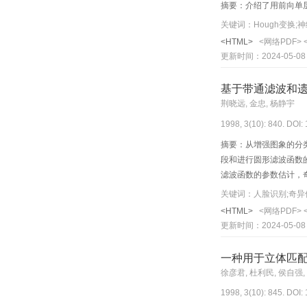
摘要：介绍了用前向单
关键词：Hough变换;
<HTML>
<网络PDF>
更新时间：2024-05-08
基于带通滤波和
荆晓远, 金忠, 杨静宇
1998, 3(10): 840. DOI:
摘要：从增强图象的分
段和进行圆形滤波函数
滤波函数的参数估计，
关键词：人脸识别;奇异
<HTML>
<网络PDF>
更新时间：2024-05-08
一种用于立体匹
徐彦君, 杜利民, 侯自强,
1998, 3(10): 845. DOI: