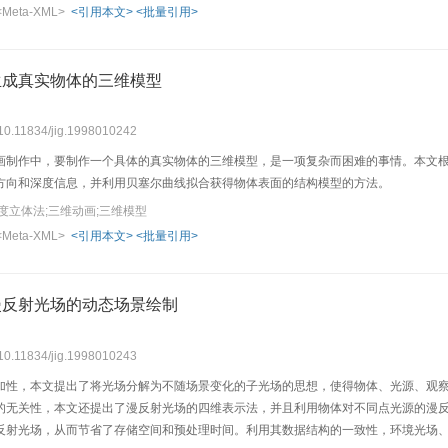
<Meta-XML>
<引用本文>
<批量引用>
生成真实物体的三维模型
 10.11834/jig.1998010242
画制作中，要制作一个具体的真实物体的三维模型，是一项复杂而困难的事情。本文根
方向和深度信息，并利用贝塞尔曲线拟合获得物体表面的结构模型的方法。
度立体法;三维动画;三维模型
<Meta-XML>
<引用本文>
<批量引用>
漫反射光场的动态场景绘制
 10.11834/jig.1998010243
加性，本文提出了将光场分解为不随场景变化的子光场的思想，使得物体、光源、观
的无关性，本文还提出了漫反射光场的四维表示法，并且利用物体对不同点光源的漫
反射光场，从而节省了存储空间和预处理时间。利用其数据结构的一致性，环境光场