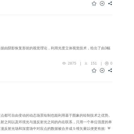
据由阴影恢复形状的视觉理论，利用光度立体视觉技术，给出了由3幅
2875
|
151
|
0
察点都可自由变动的动态场景绘制也能利用基于图象的绘制技术之优势。
反射之间以及环境光与漫反射光之间的内在联系，只用一个单位强度的单
、漫反射光场和深度场中对应点的数据被合并成５维矢量以便更有效地压