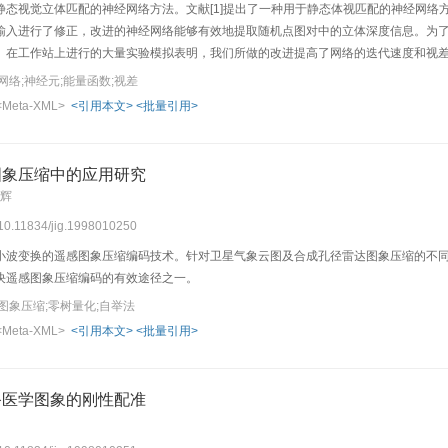
静态视觉立体匹配的神经网络方法。文献[1]提出了一种用于静态体视匹配的神经网络
输入进行了修正，改进的神经网络能够有效地提取随机点图对中的立体深度信息。为
。在工作站上进行的大量实验模拟表明，我们所做的改进提高了网络的迭代速度和视
网络;神经元;能量函数;视差
<Meta-XML>
<引用本文>
<批量引用>
图象压缩中的应用研究
成辉
 10.11834/jig.1998010250
小波变换的遥感图象压缩编码技术。针对卫星气象云图及合成孔径雷达图象压缩的不
决遥感图象压缩编码的有效途径之一。
图象压缩;零树量化;自举法
<Meta-XML>
<引用本文>
<批量引用>
备医学图象的刚性配准