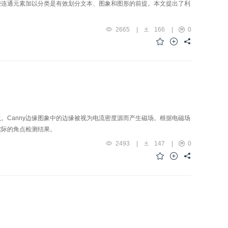
些连通元素加以分类是有效划分文本、图象和图形的前提。本文提出了利
2665
|
166
|
0
Canny边缘图象中的边缘被视为电流密度源而产生磁场。根据电磁场
实际的角点检测结果。
2493
|
147
|
0