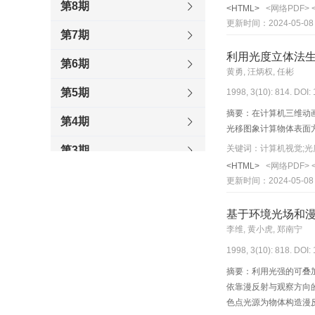
第8期
<HTML>
<网络PDF>
更新时间：2024-05-08
第7期
利用光度立体法
第6期
黄勇, 汪炳权, 任彬
第5期
1998, 3(10): 814. DOI:
摘要：在计算机三维动
第4期
光移图象计算物体表面
关键词：计算机视觉;光
第3期
<HTML>
<网络PDF>
第2期
更新时间：2024-05-08
第1期
基于环境光场和
李维, 黄小虎, 郑南宁
1997
1998, 3(10): 818. DOI:
1996
摘要：利用光强的可叠
依靠漫反射与观察方向
色点光源为物体构造漫