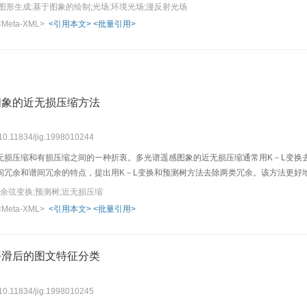
法，能准确地计算出物体
图形生成;基于图象的绘制;光场;环境光场;漫反射光场
<Meta-XML>
<引用本文>
<批量引用>
图象的近无损压缩方法
 10.11834/jig.1998010244
无损压缩和有损压缩之间的一种折衷。多光谱遥感图象的近无损压缩通常用K－L变换
间冗余和谱间冗余的特点，提出用K－L变换和预测树方法去除两类冗余。该方法更好
字余弦变换;预测树;近无损压缩
<Meta-XML>
<引用本文>
<批量引用>
平滑后的图文特征分类
 10.11834/jig.1998010245