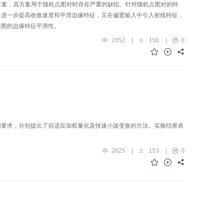
方案，其方案用于随机点图对时存在严重的缺陷。针对随机点图对的特
了进一步提高收敛速度和平滑边缘特征，又在偏置输入中引入射线特征，
差图的边缘特征平滑性。
2652
|
156
|
0
同要求，分别提出了自适应加权量化及快速小波变换的方法。实验结果表
2625
|
153
|
0