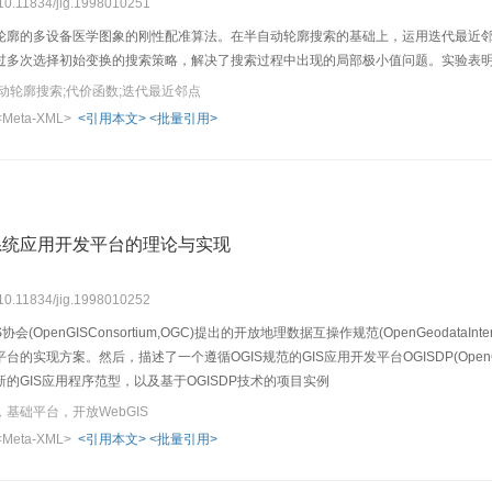
 10.11834/jig.1998010251
轮廓的多设备医学图象的刚性配准算法。在半自动轮廓搜索的基础上，运用迭代最近
过多次选择初始变换的搜索策略，解决了搜索过程中出现的局部极小值问题。实验表
动轮廓搜索;代价函数;迭代最近邻点
<Meta-XML>
<引用本文>
<批量引用>
系统应用开发平台的理论与实现
 10.11834/jig.1998010252
OpenGISConsortium,OGC)提出的开放地理数据互操作规范(OpenGeodataInterop
实现方案。然后，描述了一个遵循OGIS规范的GIS应用开发平台OGISDP(OpenGISappl
的GIS应用程序范型，以及基于OGISDP技术的项目实例
基础平台，开放WebGIS
<Meta-XML>
<引用本文>
<批量引用>