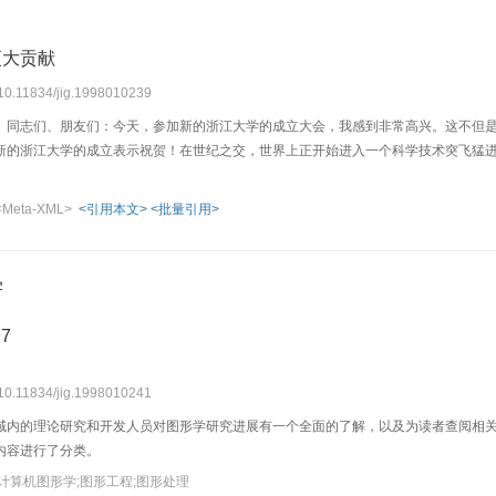
更大贡献
 10.11834/jig.1998010239
、同志们、朋友们：今天，参加新的浙江大学的成立大会，我感到非常高兴。这不但
新的浙江大学的成立表示祝贺！在世纪之交，世界上正开始进入一个科学技术突飞猛进，
<Meta-XML>
<引用本文>
<批量引用>
学
7
 10.11834/jig.1998010241
域内的理论研究和开发人员对图形学研究进展有一个全面的了解，以及为读者查阅相关文
内容进行了分类。
计算机图形学;图形工程;图形处理