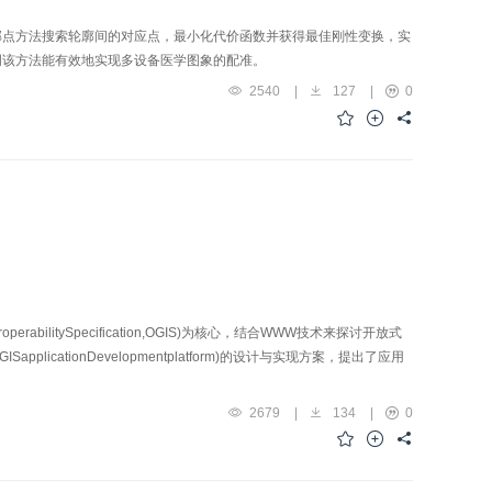
邻点方法搜索轮廓间的对应点，最小化代价函数并获得最佳刚性变换，实
明该方法能有效地实现多设备医学图象的配准。
2540
|
127
|
0
erabilitySpecification,OGIS)为核心，结合WWW技术来探讨开放式
icationDevelopmentplatform)的设计与实现方案，提出了应用
2679
|
134
|
0