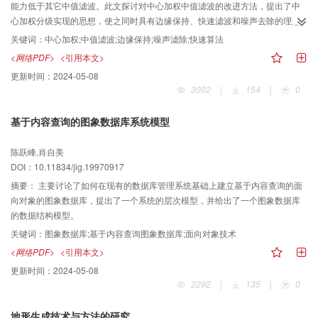
能力低于其它中值滤波。此文探讨对中心加权中值滤波的改进方法，提出了中
心加权分级实现的思想，使之同时具有边缘保持、快速滤波和噪声去除的理想
效果。
关键词：
中心加权;中值滤波;边缘保持;噪声滤除;快速算法
<网络PDF>
<引用本文>
更新时间：
2024-05-08
3002
|
154
|
0
基于内容查询的图象数据库系统模型
陈跃峰,肖自美
DOI：10.11834/jig.19970917
摘要：
主要讨论了如何在现有的数据库管理系统基础上建立基于内容查询的面
向对象的图象数据库，提出了一个系统的层次模型，并给出了一个图象数据库
的数据结构模型。
关键词：
图象数据库;基于内容查询图象数据库;面向对象技术
<网络PDF>
<引用本文>
更新时间：
2024-05-08
2292
|
135
|
0
地形生成技术与方法的研究