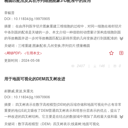
椭圆匹配法及其在序列细胞图象3-D配准中的应用
章毓晋
DOI：10.11834/jig.19970905
摘要：
在由序列医学切片图象重建三维细胞的过程中，对同一细胞在相邻切片
中各剖面的配准是关键的一步。本文介绍一种借助转动惯量计算构造细胞剖面
的等效椭圆并进一步对等效椭圆匹配以获得所需的几何变换进行剖面配准的自
动方法。该方法已用于人体骨髓中巨核细胞的3-D配准并取得满意的效果。
关键词：
三维重建;图象配准;几何变换;序列切片;惯量椭圆
<网络PDF>
<引用本文>
更新时间：
2024-05-08
2407
|
146
|
0
用于地面可视化的DEM四叉树改进
郝鹏威,黄波,朱重光
DOI：10.11834/jig.19970906
摘要：
四叉树表示在数字高程模型(DEM)的压缩存储和地面可视化中占有非常
重要的地位E此文吸收了DEM普通四叉树表示和塔形分层表示的优点，提出了
一种改进的四叉树结构。它主要是在结点的数据域中增加了高程最大值和最小
值项，并把四叉树线索化了。经过改进的四叉树结构使DEM在地面可视化中进
关键词：
数字高程模型（DEM）四叉树表示;线索树;地面可视化