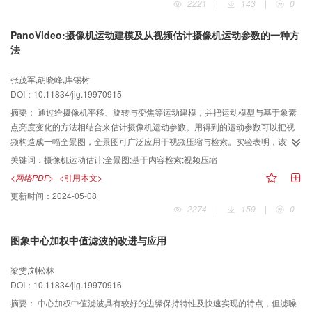
2221
|
143
|
0
PanoVideo:摄像机运动建模及从视频估计摄像机运动参数的一种方
法
张茂军,胡晓峰,库锡树
DOI：10.11834/jig.19970915
摘要：
通过给摄像机平移、旋转与变焦等运动建模，并把运动模型与基于象素
点亮度变化的方法相结合来估计摄像机运动参数。用得到的运动参数可以把视
频构造成一幅全景图，全景图可广泛应用于视频压缩与检索。实验表明，该方
法可成功地应用于视频会议系统中的视频压缩与视频检索。
关键词：
摄像机运动估计;全景图;基于内容检索;视频压缩
<网络PDF>
<引用本文>
更新时间：
2024-05-08
2274
|
159
|
0
图象中心加权中值滤波的改进与应用
梁雯,刘松林
DOI：10.11834/jig.19970916
摘要：
中心加权中值滤波具有较好的边缘保持特性及快速实现的特点，但滤噪