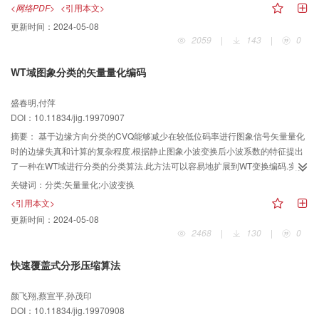
行的光线追踪时，光线追踪效率得到了提高。
<网络PDF>
<引用本文>
更新时间：
2024-05-08
2059
|
143
|
0
WT域图象分类的矢量量化编码
盛春明,付萍
DOI：10.11834/jig.19970907
摘要：
基于边缘方向分类的CVQ能够减少在较低位码率进行图象信号矢量量化
时的边缘失真和计算的复杂程度.根据静止图象小波变换后小波系数的特征提出
了一种在WT域进行分类的分类算法.此方法可以容易地扩展到WT变换编码.实验
结果表明,与同类方法相比,在相同或稍高信噪比的情况下,此方法的位码率大大减
关键词：
分类;矢量量化;小波变换
小.
<引用本文>
更新时间：
2024-05-08
2468
|
130
|
0
快速覆盖式分形压缩算法
颜飞翔,蔡宣平,孙茂印
DOI：10.11834/jig.19970908