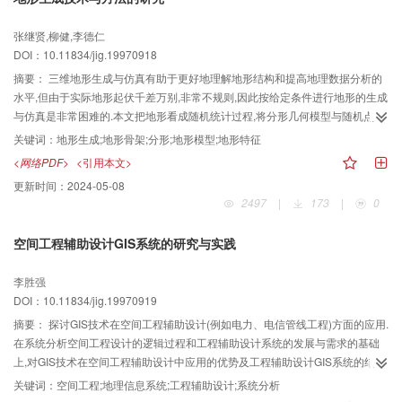
张继贤,柳健,李德仁
DOI：10.11834/jig.19970918
摘要：
三维地形生成与仿真有助于更好地理解地形结构和提高地理数据分析的
水平,但由于实际地形起伏千差万别,非常不规则,因此按给定条件进行地形的生成
与仿真是非常困难的.本文把地形看成随机统计过程,将分形几何模型与随机点生
成技术及实用回归技术相结合,提出了一套切实可行的地形生成技术与方法,在给
关键词：
地形生成;地形骨架;分形;地形模型;地形特征
定地形特征或地形参数(如平均高程、最大高程及其位置、最小高程及其位置、
<网络PDF>
<引用本文>
高程标准差、相关长度等)条件,通过模拟符合地形统计特征的随机过程,即可通过
更新时间：
2024-05-08
计算机自动产生符合要求的“真实”的三维地形。模拟与仿真的结果证明了本方法
2497
|
173
|
0
的可
空间工程辅助设计GIS系统的研究与实践
李胜强
DOI：10.11834/jig.19970919
摘要：
探讨GIS技术在空间工程辅助设计(例如电力、电信管线工程)方面的应用.
在系统分析空间工程设计的逻辑过程和工程辅助设计系统的发展与需求的基础
上,对GIS技术在空间工程辅助设计中应用的优势及工程辅助设计GIS系统的结
构、功能和特点以及系统基本设计思路进行了探讨，指出GIS技术的引入一方面
关键词：
空间工程;地理信息系统;工程辅助设计;系统分析
提高了空间工程辅助设计的效率和水平，同时使空间工程辅助设计成为同时具