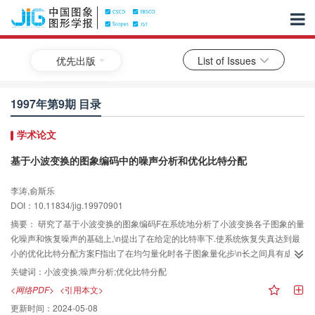
优先出版
List of Issues
1997年第9期 目录
学术论文
基于小波变换的图象编码中的噪声分析和优化比特分配
李涛,俞斯乐
DOI：10.11834/jig.19970901
摘要：
研究了基于小波变换的图象编码F在系统地分析了小波变换各子图象的量
化噪声和恢复噪声的基础上,\n提出了在给定的比特率下.使系统恢复失真达到最
小的优化比特分配方案F指出了在均匀量化时各子图象量化步\n长之间具有成倍
的关系F模拟实验证明了该结论.并给出了满意的结果.
关键词：
小波变换;噪声分析;优化比特分配
<网络PDF>
<引用本文>
更新时间：
2024-05-08