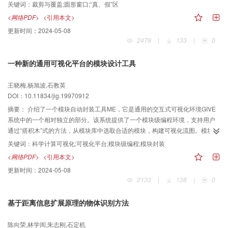
算，从而加快了图形裁剪与覆盖的速度，提高了计算机进行图形处理的能力。
关键词：
裁剪与覆盖;圆形窗口;“真、假”区
<网络PDF>
<引用本文>
更新时间：
2024-05-08
2479
|
133
|
0
一种新的通用可视化平台的模块设计工具
王晓梅,杨旭波,石教英
DOI：10.11834/jig.19970912
摘要：
介绍了一个模块自动封装工具ME，它是通用的交互式可视化环境GIVE
系统中的一个相对独立的部分。该系统提供了一个模块级编程环境，支持用户
通过“搭积木”式的方法，从模块库中选取合适的模块，构建可视化流图。模块库
的内容决定了系统的应用领域。ME基于一套API库函数和模块的语法定义，通
关键词：
科学计算可视化;可视化平台;模块级编程;模块封装
过可视的操作界面，支持用户直观交互地将自己开发的算法扩充到系统的模块
<网络PDF>
<引用本文>
库中，使系统具有良好的开放性，能适用于不同的应用领域。
更新时间：
2024-05-08
2133
|
138
|
0
基于距离信息扩展原理的物体识别方法
陈向荣,林学訚,朱志刚,石定机