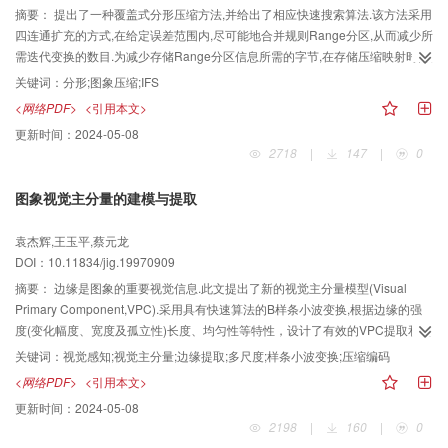
摘要：
提出了一种覆盖式分形压缩方法,并给出了相应快速搜索算法.该方法采用
四连通扩充的方式,在给定误差范围内,尽可能地合并规则Range分区,从而减少所
需迭代变换的数目.为减少存储Range分区信息所需的字节,在存储压缩映射时,根
据Range分区多边形的边数调整存储顺序,对于那些复杂的Range分区,只记录其
关键词：
分形;图象压缩;IFS
外接矩形框信息.在解码时,采用一种覆盖式绘制方法,可以完全恢复原Range分区
<网络PDF>
<引用本文>
情形.通过对Lenna,图象的实验表明,在恢复图象的信噪比为29.63dB时,可以达到
更新时间：
2024-05-08
41倍的压缩倍数.
2718
|
147
|
0
图象视觉主分量的建模与提取
袁杰辉,王玉平,蔡元龙
DOI：10.11834/jig.19970909
摘要：
边缘是图象的重要视觉信息.此文提出了新的视觉主分量模型(Visual
Primary Component,VPC).采用具有快速算法的B样条小波变换,根据边缘的强
度(变化幅度、宽度及孤立性)长度、均匀性等特性，设计了有效的VPC提取和编
码算法，并给出了计算机模拟结果。
关键词：
视觉感知;视觉主分量;边缘提取;多尺度;样条小波变换;压缩编码
<网络PDF>
<引用本文>
更新时间：
2024-05-08
2198
|
160
|
0