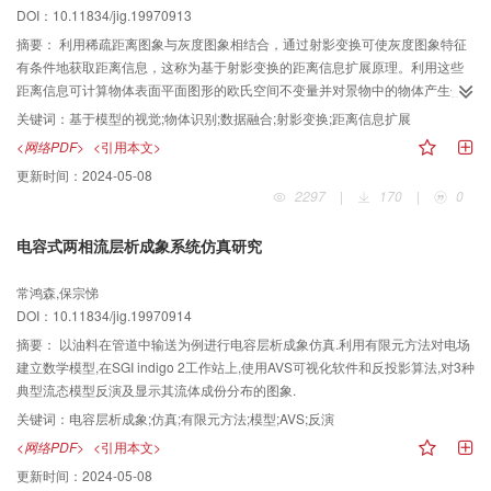
DOI：10.11834/jig.19970913
摘要：
利用稀疏距离图象与灰度图象相结合，通过射影变换可使灰度图象特征
有条件地获取距离信息，这称为基于射影变换的距离信息扩展原理。利用这些
距离信息可计算物体表面平面图形的欧氏空间不变量并对景物中的物体产生假
设。由于初始假设建立在可靠的基础上，并使用了带反馈的混合控制策略，使
关键词：
基于模型的视觉;物体识别;数据融合;射影变换;距离信息扩展
这种基于模型的物体识别定位技术具有实用的前景。此文讨论了整个方法的原
<网络PDF>
<引用本文>
理及其实施方案，并实验验证了原理的正确性与有效性。
更新时间：
2024-05-08
2297
|
170
|
0
电容式两相流层析成象系统仿真研究
常鸿森,保宗悌
DOI：10.11834/jig.19970914
摘要：
以油料在管道中输送为例进行电容层析成象仿真.利用有限元方法对电场
建立数学模型,在SGI indigo 2工作站上,使用AVS可视化软件和反投影算法,对3种
典型流态模型反演及显示其流体成份分布的图象.
关键词：
电容层析成象;仿真;有限元方法;模型;AVS;反演
<网络PDF>
<引用本文>
更新时间：
2024-05-08