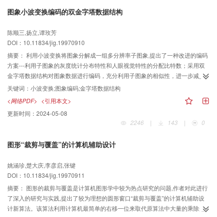
图象小波变换编码的双金字塔数据结构
陈顺三,扬立,谭玫芳
DOI：10.11834/jig.19970910
摘要：
利用小波变换将图象分解成一组多分辨率子图象,提出了一种改进的编码
方案---利用子图象的灰度统计分布特性和人眼视觉特性的分配比特数；采用双
金字塔数据结构对图象数据进行编码，充分利用子图象的相似性，进一步减少
了数据量。10幅奶牛图象的平均压缩比达到26.2，平均信噪比为30.6dB具有较
关键词：
小波变换;图象编码;金字塔数据结构
好的图象恢复质量.
<网络PDF>
<引用本文>
更新时间：
2024-05-08
2246
|
143
|
0
图形“裁剪与覆盖”的计算机辅助设计
姚涵珍,楚大庆,李彦启,张键
DOI：10.11834/jig.19970911
摘要：
图形的裁剪与覆盖是计算机图形学中较为热点研究的问题,作者对此进行
了深入的研究与实践,提出了较为理想的圆形窗口“裁剪与覆盖”的计算机辅助设
计新算法。该算法利用计算机最简单的右移一位来取代原算法中大量的乘除运