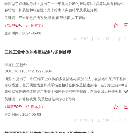
特性做了详细地分析；提出了一个细化与补断的智能算法#该算法具有智能性、
容错性、扩展性和综合性；文末给出了实验结果及误差分析。
关键词：
三维彩色扫描系统;细化;面部特征;人工智能
<网络PDF>
<引用本文>
更新时间：
2024-05-08
2191
|
134
|
0
三维工业物体的多重描述与识别处理
李德仁,王新华
DOI：10.11834/jig.19970904
摘要：
提出了一种三维工业物体的多重描述与识别方法，在描述中采用了整体
形状描述，基元属性描述和关系描述相结合的多重描述策略；在识别过程中#首
先根据物体的整体描述产生关于物体身份的初步假设，然后提出三种修剪算
法，充分利用关系数据结构的多重约束作为知识启发来修剪搜索树#最后根据距
关键词：
计算机视觉;关系数据结构;识别;同构
离测度函数实现精匹配。实验验证了上述处理的正确性和一般性。
<网络PDF>
<引用本文>
更新时间：
2024-05-08
2133
|
130
|
0