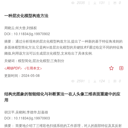
2035
|
131
|
0
一种层次化模型构造方法
周晓云,何大曾,刘慎权
DOI：10.11834/jig.19970902
摘要：
通过分析现有的层次化模型构造方法,提出了一种新的基于特征角准则的
多面体模型简化方法,它是构\n造层次化模型的关键技术F通过给定不同的特征角
阈值,利用该方法可以生成层次化模型,文末给出了具体实例.
关键词：
模型简化;层次化模型;三角剖分
<网络PDF>
<引用本文>
更新时间：
2024-05-08
2591
|
124
|
0
结构光图象的智能细化与补断算法一在人头像三维表面重建中的应
用
胡汉平,吴晓刚,李德华,彭嘉雄
DOI：10.11834/jig.19970903
摘要：
简要地介绍了三维彩色扫描系统的工作原理，对人的面部特征及其反射