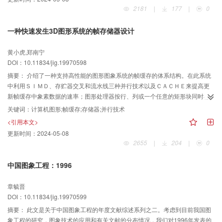
2181
|
177
|
0
一种快速发生3D图形系统的帧存储器设计
黄小虎,郑南宁
DOI：10.11834/jig.19970598
摘要：
介绍了一种支持高性能的图形图象系统的帧缓存的体系结构。在此系统
中利用ＳＩＭＤ、存贮器交叉和流水线三种并行技术以及ＣＡＣＨＥ来提高更
新帧缓存中象素数据的速率；图形处理器按行、列或一个任意的矩形块同时存
取Ｎ／２个象素（Ｎ为帧缓存的模块数）。系统中的Ｚ－ＢＵＦＦＥＲ可以提
关键词：
计算机图形;帧缓存;存储器;并行技术
高三维消隐面算法的效率。
<引用本文>
更新时间：
2024-05-08
2655
|
204
|
0
中国图象工程：1996
章毓晋
DOI：10.11834/jig.19970599
摘要：
此文是关于中国图象工程的年度文献综述系列之二。考虑到目前我国图
象工程的研究，图象技术的应用和有关文献的分布情况，我们对1996年发表的