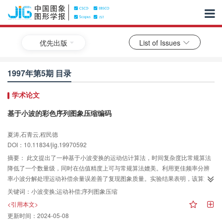
优先出版
List of Issues
1997年第5期 目录
学术论文
基于小波的彩色序列图象压缩编码
夏涛,石青云,程民德
DOI：10.11834/jig.19970592
摘要：
此文提出了一种基于小波变换的运动估计算法，时间复杂度比常规算法
降低了一个数量级，同时在估值精度上可与常规算法媲美。利用更佳频率分辨
率小波分解处理运动补偿余量误差善了复现图象质量。实验结果表明，该算法
在高压缩比情况下图象复现质量显著优于MPEG-2，具有广阔的应用前景。
关键词：
小波变换;运动补偿;序列图象压缩
<引用本文>
更新时间：
2024-05-08