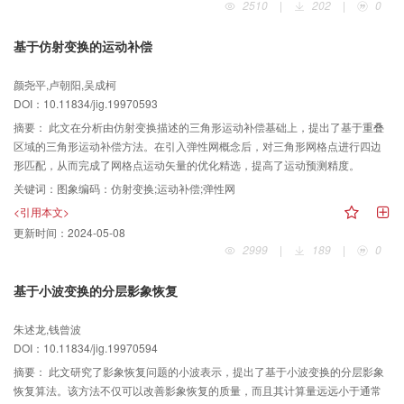
2510
|
202
|
0
基于仿射变换的运动补偿
颜尧平,卢朝阳,吴成柯
DOI：10.11834/jig.19970593
摘要：
此文在分析由仿射变换描述的三角形运动补偿基础上，提出了基于重叠
区域的三角形运动补偿方法。在引入弹性网概念后，对三角形网格点进行四边
形匹配，从而完成了网格点运动矢量的优化精选，提高了运动预测精度。
关键词：
图象编码：仿射变换;运动补偿;弹性网
<引用本文>
更新时间：
2024-05-08
2999
|
189
|
0
基于小波变换的分层影象恢复
朱述龙,钱曾波
DOI：10.11834/jig.19970594
摘要：
此文研究了影象恢复问题的小波表示，提出了基于小波变换的分层影象
恢复算法。该方法不仅可以改善影象恢复的质量，而且其计算量远远小于通常