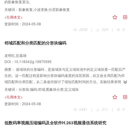
的影象恢复算法。
关键词：
影象恢复;小波变换;分层影象恢复
<引用本文>
更新时间：
2024-05-08
2206
|
224
|
0
邻域匹配和分类匹配的分形块编码
皮明红,彭嘉雄
DOI：10.11834/jig.19970595
摘要：
值域块的分形编码，是值域块与定义域块池中的定义域块逐一匹配后产
生的。这一匹配过程是影响分形块编码速度的深层原因，此文改全局匹配为邻
域匹配和分类匹配，从二条途径探讨了缩短匹配时间的方法。实验结果表明，
领域匹配及分类匹配的分形块编码的时间，但信噪比略有下降。
关键词：
分形块;编码;邻域;图象块分类;定义域块
<引用本文>
更新时间：
2024-05-08
2481
|
211
|
0
低数码率视频压缩编码及全软件H.263视频通信系统研究