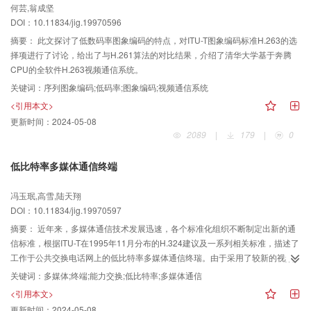
何芸,翁成坚
DOI：10.11834/jig.19970596
摘要：
此文探讨了低数码率图象编码的特点，对ITU-T图象编码标准H.263的选
择项进行了讨论，给出了与H.261算法的对比结果，介绍了清华大学基于奔腾
CPU的全软件H.263视频通信系统。
关键词：
序列图象编码;低码率;图象编码;视频通信系统
<引用本文>
更新时间：
2024-05-08
2089
|
179
|
0
低比特率多媒体通信终端
冯玉珉,高雪,陆天翔
DOI：10.11834/jig.19970597
摘要：
近年来，多媒体通信技术发展迅速，各个标准化组织不断制定出新的通
信标准，根据ITU-T在1995年11月分布的H.324建议及一系列相关标准，描述了
工作于公共交换电话网上的低比特率多媒体通信终瑞。由于采用了较新的视频
编解码（H.263）和其它音频，复用等标准。使H.324终端具有更好的视频效
关键词：
多媒体;终端;能力交换;低比特率;多媒体通信
果，因此可提供更灵活，优质的服务。
<引用本文>
更新时间：
2024-05-08