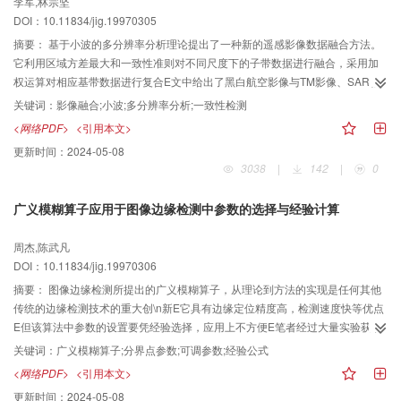
李军,林宗坚
DOI：10.11834/jig.19970305
摘要：
基于小波的多分辨率分析理论提出了一种新的遥感影像数据融合方法。
它利用区域方差最大和一致性准则对不同尺度下的子带数据进行融合，采用加
权运算对相应基带数据进行复合E文中给出了黑白航空影像与TM影像、SAR影
像的融合结果E通过与基于像素平均的融合方法比较，证明了本方法具有良好的
关键词：
影像融合;小波;多分辨率分析;一致性检测
鲁棒性和自适应能力E
<网络PDF>
<引用本文>
更新时间：
2024-05-08
3038
|
142
|
0
广义模糊算子应用于图像边缘检测中参数的选择与经验计算
周杰,陈武凡
DOI：10.11834/jig.19970306
摘要：
图像边缘检测所提出的广义模糊算子，从理论到方法的实现是任何其他
传统的边缘检测技术的重大创\n新E它具有边缘定位精度高，检测速度快等优点
E但该算法中参数的设置要凭经验选择，应用上不方便E笔者经过大量实验获取
了有关参数计算的经验公式"使该方法中参数的自动设置成为可能。
关键词：
广义模糊算子;分界点参数;可调参数;经验公式
<网络PDF>
<引用本文>
更新时间：
2024-05-08