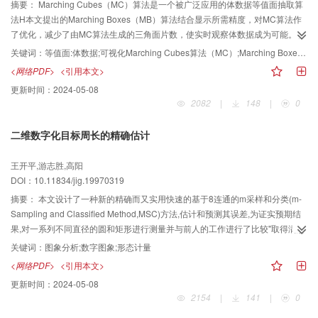
摘要：
Marching Cubes（MC）算法是一个被广泛应用的体数据等值面抽取算
法H本文提出的Marching Boxes（MB）算法结合显示所需精度，对MC算法作
了优化，减少了由MC算法生成的三角面片数，使实时观察体数据成为可能。在
保留图象细节的前提下MB算法输出的三角面片数比MC算法减少了一半以上,从
关键词：
等值面:体数据;可视化Marching Cubes算法（MC）;Marching Boxes算法（MB）
而加快了体数据的面绘制速度.
<网络PDF>
<引用本文>
更新时间：
2024-05-08
2082
|
148
|
0
二维数字化目标周长的精确估计
王开平,游志胜,高阳
DOI：10.11834/jig.19970319
摘要：
本文设计了一种新的精确而又实用快速的基于8连通的m采样和分类(m-
Sampling and Classified Method,MSC)方法,估计和预测其误差,为证实预期结
果,对一系列不同直径的圆和矩形进行测量并与前人的工作进行了比较"取得满意
的结果.
关键词：
图象分析;数字图象;形态计量
<网络PDF>
<引用本文>
更新时间：
2024-05-08
2154
|
141
|
0