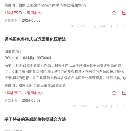
关键词：
图象;压缩编码;频域条件;帧间补偿;视频;编码
<网络PDF>
<引用本文>
更新时间：
2024-05-08
7326
|
2442
|
0
遥感图象多模式自适应量化压缩法
周孝宽,张京
DOI：10.11834/jig.19970304
摘要：
针对遥感图象随机性强，相关性差以及遥感图象数据采集速率高的特
点，提出了根据图象局部区域纹理特征的复杂程度区别对待的自适应按块量化
压缩编码的思想，并在此基础上构成多模式自适应量化压缩模型。计算机仿真
结果表明，在压缩比为4的条件下，上述模型的压缩速度与恢复图象精度均明显
关键词：
图象压缩;自适应量化;遥感图象
优于国际静图压缩标准JPEG所得的结果。
<网络PDF>
<引用本文>
更新时间：
2024-05-08
3046
|
124
|
0
基于特征的遥感影像数据融合方法