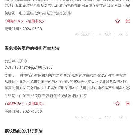
方法计算出系统的灵敏度分布,以此作为先验知识用反投影法重建出流体成份的
分布图象.
关键词：
电容层析成象;有限元方法;反投影
<网络PDF>
<引用本文>
更新时间：
2024-05-08
2522
|
132
|
0
图象相关噪声的模拟产生方法
黄宏斌,张天序
DOI：10.11834/jig.19970309
摘要：
一种模拟产生图象相关噪声的新方法,通过对白噪声滤波,产生相关噪声.
从理论上推导出了相关噪声的自相关函数的解析表达式以及滤波器参数与相关
噪声的相关长度之间的关系E实验证明采用本方法可以成功地模拟产生图象相关
噪声.
关键词：
白噪声;相关噪声;高斯低通滤波器;相关长度
<网络PDF>
<引用本文>
更新时间：
2024-05-08
2573
|
150
|
0
模板匹配的并行算法