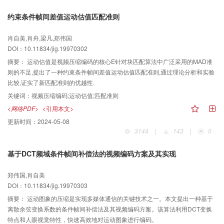
约束条件帧间差值运动估值匹配准则
肖自美,肖舟,梁凡,郑伟国
DOI：10.11834/jig.19970302
摘要：
运动估值是视频压缩编码的核心E针对块匹配算法中广泛采用的MAD准
则的不足,提出了一种约束条件帧间差值运动估值匹配准则,通过理论分析和实验
比较,证实了新匹配准则的优越性.
关键词：
视频压缩编码;运动估值;匹配准则
<网络PDF>
<引用本文>
更新时间：
2024-05-08
3144
|
143
|
0
基于DCT频域条件帧间补偿法的视频编码方案及其实现
郑伟国,肖自美
DOI：10.11834/jig.19970303
摘要：
运动图象的压缩是实现多媒体通信的关键技术之一。本文提出一种基于
离散余弦变换系数的条件帧间补偿法及其视频编码方案。该算法利用DCT变换
特点和人眼视觉特性，快速高效地对运动图象进行编码。