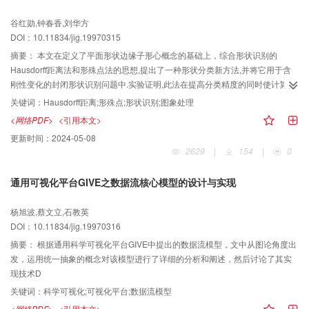
谷红勋,钟春香,刘华方
DOI：10.11834/jig.19970315
摘要：
本文在定义了平面形状边缘子形心概念的基础上，综合形状识别的
Hausdorff距离法和形殊点法的思想,提出了一种形状分类新方法,并将它用于含
刚性变化的封闭形状识别问题中.实验证明,此法在提高分类精度的同时使计算代
价大大下降"较过去的形状识别方法来说更加快速有效.
关键词：
Hausdorff距离;形殊点;形状识别;图象处理
<网络PDF>
<引用本文>
更新时间：
2024-05-08
2629
|
154
|
0
通用可视化平台GIVE之数据流核心模型的设计与实现
杨旭波,蔡文立,石教英
DOI：10.11834/jig.19970316
摘要：
根据通用科学可视化平台GIVE中提出的数据流模型，文中从图论角度出
发，运用统一抽象的概念对该模型进行了详细的分析和阐述，然后讨论了其实
现技术D
关键词：
科学可视化;可视化平台;数据流模型
<网络PDF>
<引用本文>