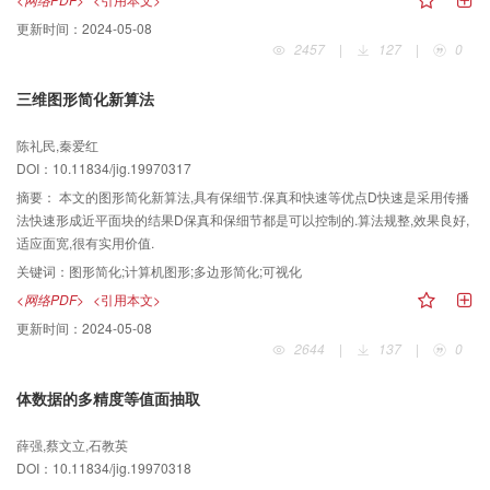
更新时间：
2024-05-08
2457
|
127
|
0
三维图形简化新算法
陈礼民,秦爱红
DOI：10.11834/jig.19970317
摘要：
本文的图形简化新算法,具有保细节.保真和快速等优点D快速是采用传播
法快速形成近平面块的结果D保真和保细节都是可以控制的.算法规整,效果良好,
适应面宽,很有实用价值.
关键词：
图形简化;计算机图形;多边形简化;可视化
<网络PDF>
<引用本文>
更新时间：
2024-05-08
2644
|
137
|
0
体数据的多精度等值面抽取
薛强,蔡文立,石教英
DOI：10.11834/jig.19970318