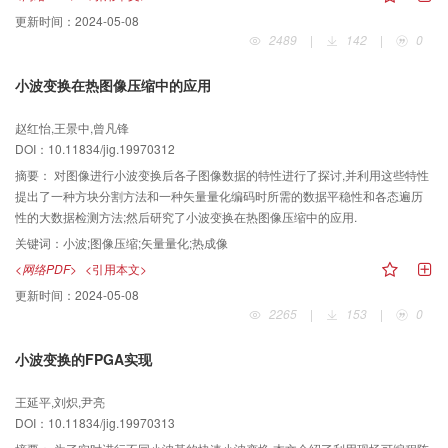
更新时间：
2024-05-08
2489
|
142
|
0
小波变换在热图像压缩中的应用
赵红怡,王景中,曾凡锋
DOI：10.11834/jig.19970312
摘要：
对图像进行小波变换后各子图像数据的特性进行了探讨,并利用这些特性
提出了一种方块分割方法和一种矢量量化编码时所需的数据平稳性和各态遍历
性的大数据检测方法;然后研究了小波变换在热图像压缩中的应用.
关键词：
小波;图像压缩;矢量量化;热成像
<网络PDF>
<引用本文>
更新时间：
2024-05-08
2265
|
153
|
0
小波变换的FPGA实现
王延平,刘炽,尹亮
DOI：10.11834/jig.19970313