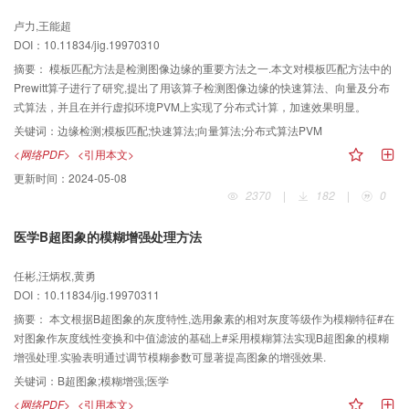
卢力,王能超
DOI：10.11834/jig.19970310
摘要：
模板匹配方法是检测图像边缘的重要方法之一.本文对模板匹配方法中的
Prewitt算子进行了研究,提出了用该算子检测图像边缘的快速算法、向量及分布
式算法，并且在并行虚拟环境PVM上实现了分布式计算，加速效果明显。
关键词：
边缘检测;模板匹配;快速算法;向量算法;分布式算法PVM
<网络PDF>
<引用本文>
更新时间：
2024-05-08
2370
|
182
|
0
医学B超图象的模糊增强处理方法
任彬,汪炳权,黄勇
DOI：10.11834/jig.19970311
摘要：
本文根据B超图象的灰度特性,选用象素的相对灰度等级作为模糊特征#在
对图象作灰度线性变换和中值滤波的基础上#采用模糊算法实现B超图象的模糊
增强处理.实验表明通过调节模糊参数可显著提高图象的增强效果.
关键词：
B超图象;模糊增强;医学
<网络PDF>
<引用本文>