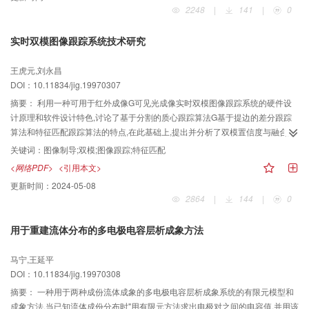
2248
|
141
|
0
实时双模图像跟踪系统技术研究
王虎元,刘永昌
DOI：10.11834/jig.19970307
摘要：
利用一种可用于红外成像G可见光成像实时双模图像跟踪系统的硬件设
计原理和软件设计特色,讨论了基于分割的质心跟踪算法G基于提边的差分跟踪
算法和特征匹配跟踪算法的特点,在此基础上,提出并分析了双模置信度与融合跟
踪算法"最后简述了伺服系统控制策略及实验结果.
关键词：
图像制导;双模;图像跟踪;特征匹配
<网络PDF>
<引用本文>
更新时间：
2024-05-08
2864
|
144
|
0
用于重建流体分布的多电极电容层析成象方法
马宁,王延平
DOI：10.11834/jig.19970308
摘要：
一种用于两种成份流体成象的多电极电容层析成象系统的有限元模型和
成象方法,当已知流体成份分布时"用有限元方法求出电极对之间的电容值,并用该