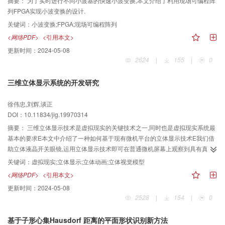
摘要：
为了实时进行不同小波基的快速小波变换,本文介绍了利用现场可编程阵
列FPGA实现小波变换的设计.
关键词：
小波变换;FPGA;现场可编程阵列
<网络PDF>
<引用本文>
更新时间：
2024-05-08
2624
|
155
|
0
三维立体显示系统的开发研究
徐伟忠,刘辉,谈正
DOI：10.11834/jig.19970314
摘要：
三维立体显示技术是虚拟现实的关键技术之一,同时也是虚拟现实系统最
基本的要求E本文中介绍了一种如何基于现有微机平台的立体显示技术E我们借
助立体液晶开关眼镜,运用立体显示技术即可在普通微机屏幕上观察到具有真三
维立体效果的静态画面与立体动画,具有极佳的立体视觉效果.
关键词：
虚拟现实;立体显示;立体动画;立体视觉模型
<网络PDF>
<引用本文>
更新时间：
2024-05-08
2528
|
154
|
0
基于子形心集Hausdorf 距离的平面形状识别新方法