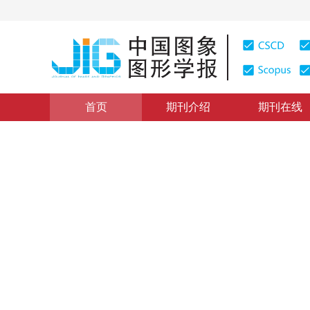
首页
期刊介绍
期刊在线
浏览量
:
0
下载量: 9
CSCD: 0
局部生成和全局融合的文本驱
Text driven 3D human motion diffusion generation bas
1
1
1
2
孙仁杰
，
孙玉宝
，
邵帅
，
帅惠
，
刘青山
2026年 页码：1-14
网络首发：
2026-05-09
DOI：
10.11834/jig.250606