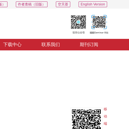
版）
作者查稿（旧版）
空天荟
English Version
下载中心
联系我们
期刊订阅
PDF
导出
分享
收藏
专辑
移
动
端