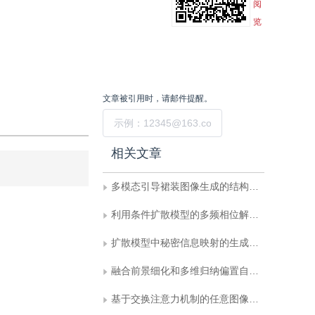
阅
览
文章被引用时，请邮件提醒。
提交
相关文章
多模态引导裙装图像生成的结构化风格增强学习
利用条件扩散模型的多频相位解包裹与三维成像
扩散模型中秘密信息映射的生成式视频隐写
融合前景细化和多维归纳偏置自注意力的无人机图像小目标检测
基于交换注意力机制的任意图像风格迁移