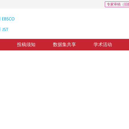
专家审稿（旧
投稿须知
数据集共享
学术活动
动三维人体动作扩散生成
ed on local generation and global fusion
2