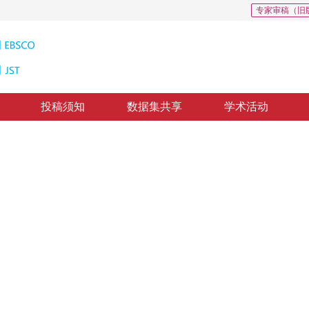
专家审稿（旧
投稿须知
数据集共享
学术活动
测
该框架通过自适应体素特征采样策略和时序分组融合模块，有效解决了现有技术在多
1
2
1
2
”
1
2
棒性，为智能交通系统的发展提供了有力支持。
董哲康
，
何志伟
，
马国进
，
录用：
2026-03-13
，
网络首发：
2026-03-16