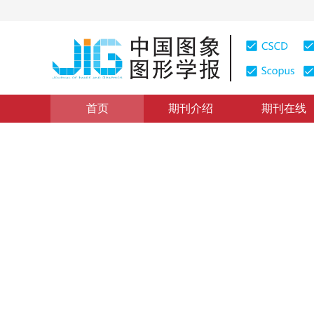
首页
期刊介绍
期刊在线
浏览量
:
0
下载量: 0
CSCD: 0
面向动态交通场景的3D目标检
3D object detection for dynamic traffic scenarios
“
在动态交通场景的3D目标检测领域，研究人员提出了一种创新框架。
1
2
1
2
3
场景适应性和遮挡目标感知方面的瓶颈问题，显著提升了检测精度和鲁
张兴旺
，
王俊帆
，
缪其恒
，
2026年 页码：1-17
收稿：
2025-10-30
，
修回：
2026-03-10