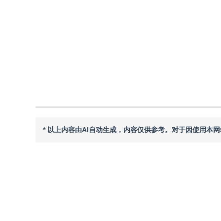
DOI：
10.11834/jig.250543
引用
阅读全文PDF
* 以上内容由AI自动生成，内容仅供参考。对于因使用