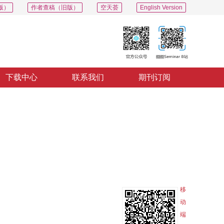
版）
作者查稿（旧版）
空天荟
English Version
下载中心
联系我们
期刊订阅
PDF
导出
分享
收藏
专辑
移
动
端