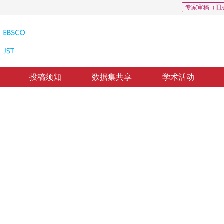
专家审稿（旧
投稿须知
数据集共享
学术活动
0
散的数据集蒸馏
otype-augmented diffusion
3
3
1
1
文丽
，
喻泓浩
，
邹海涛
，
丘嘉荣
修回：
2025-10-10
，
录用：
2025-10-17
，
纸质出版：
2026-04-16