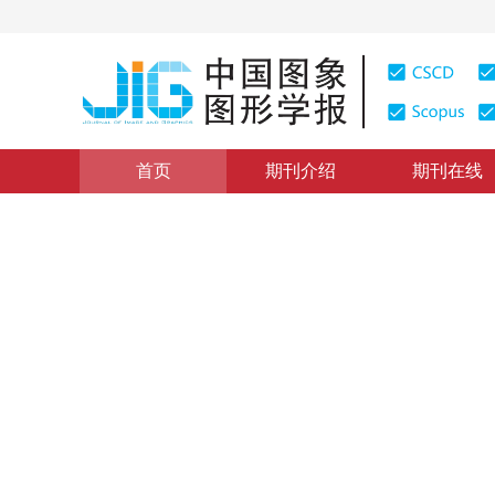
首页
期刊介绍
期刊在线
图像理解和计算机视觉
|
浏览量
:
0
下载量: 368
CSCD: 
融合核心集优化与原型增强扩
Dataset distillation via coreset optimization and prot
*
1
2
3
4
吴钦浩
，
徐明
，
包先雨
，
郑
2026年31卷第4期 页码：1201-1215
收稿：
2025-08-18
，
DOI：
10.11834/jig.250387