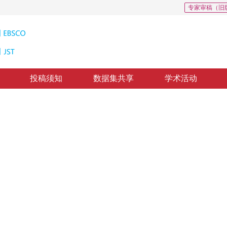
专家审稿（旧
投稿须知
数据集共享
学术活动
0
构化风格增强学习
 guided dress image generation
体系，有效解决多角度文本注释冗余冲突、跨区域风格传递有限及语义风格协同控制难
1
2
1
2
刘利军
，
彭玮
回：
2025-09-09
，
录用：
2025-09-15
，
纸质出版：
2026-03-16