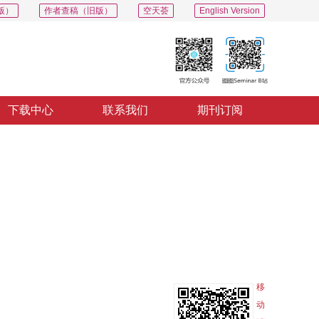
版）
作者查稿（旧版）
空天荟
English Version
下载中心
联系我们
期刊订阅
PDF
导出
分享
收藏
专辑
移
动