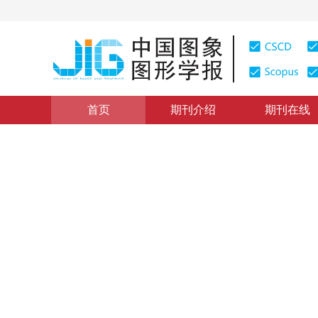
首页
期刊介绍
期刊在线
图像理解和计算机视觉
|
浏览量
:
0
下载量: 257
CSCD: 
多模态引导裙装图像生成的结
Structured style enhancement learning for multimodal
“
专家提出多模态引导裙装图像生成新方法，构建结构化风格增强学习
*
1
1
2
”
1
2
题，为高质量裙装图像生成提供新方案。
马嘉妮
，
刘骊
，
付晓东
，
2026年31卷第3期 页码：862-879
收稿：
2025-07-25
，
修