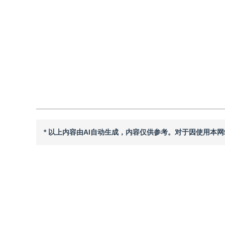
DOI：
10.11834/jig.250338
引用
阅读全文PDF
* 以上内容由AI自动生成，内容仅供参考。对于因使用