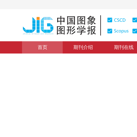
首页
期刊介绍
期刊在线
综述
|
浏览量
:
0
下载量: 138
CSCD: 0
旋转不变点云网络研究进展
Recent progress in rotation-invariant point cloud netw
“
点云深度学习网络在三维视觉领域取得显著进展，但面临旋转变换挑
王正宝
，
曾振轩
，
欧阳轩
，
陈昊哲
2025年30卷第12期 页码：3782-3803
收稿：
2025-01-23
，