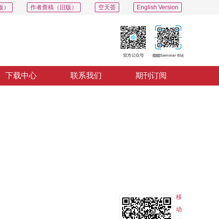
版）
作者查稿（旧版）
空天荟
English Version
下载中心
联系我们
期刊订阅
PDF
导出
分享
收藏
专辑
移
动