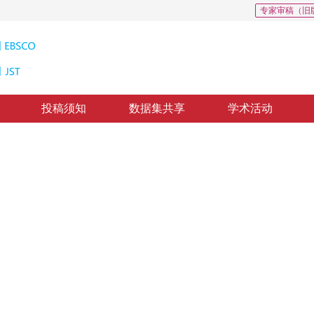
专家审稿（旧
投稿须知
数据集共享
学术活动
orks
”
战。专家系统整理了旋转不变点云网络的研究内容和方法，为未来发展提供新方向。
*
，
李林杰
，
杨佳琪
修回：
2025-04-25
，
录用：
2025-05-20
，
纸质出版：
2025-12-16