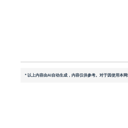
DOI：
10.11834/jig.250029
引用
阅读全文PDF
* 以上内容由AI自动生成，内容仅供参考。对于因使用