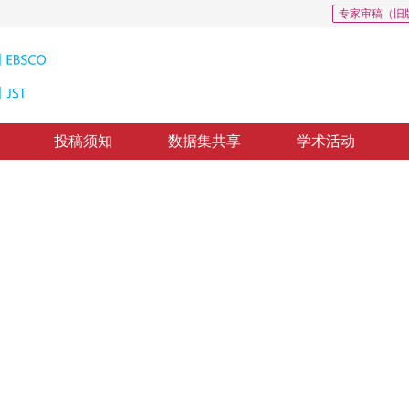
专家审稿（旧
投稿须知
数据集共享
学术活动
nsformer层的轻量型Res-3D-
r cross-domain hyperspectral image classification
-CDFSL体系，为解决现有方法中空间特征提取导致的地面物体分布和类别边界扭曲问
3
杨淑媛