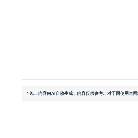
2026年31卷第3期 页码：927-943
收稿：
2025-01-14
，
修
DOI：
10.11834/jig.250020
引用
阅读全文PDF
* 以上内容由AI自动生成，内容仅供参考。对于因使用