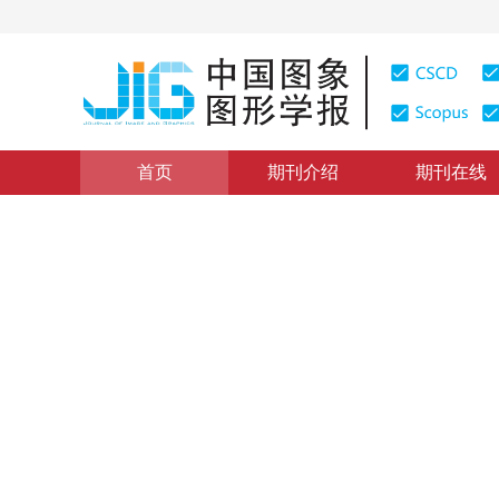
首页
期刊介绍
期刊在线
遥感图像处理
|
浏览量
:
0
下载量: 122
CSCD: 0
面向跨域高光谱图像分类的嵌入Tra
CNN
Lightweight Res-3D-CNN with Transformer embedding fo
“
相关研究在跨域高光谱图像分类领域取得新进展，专家们构建了LRCT
*
1
2
”
1
1
2
题提供了新方案。
杨丽霞
，
鲍雅君
，
张瑞
，