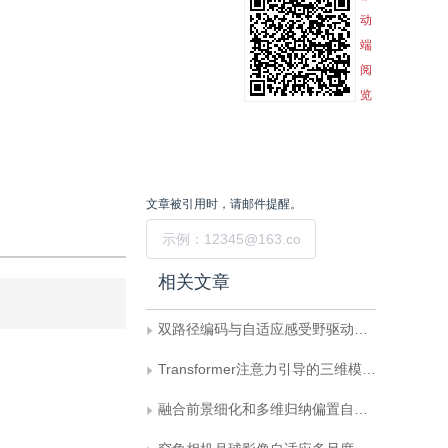
动
端
阅
览
文章被引用时，请邮件提醒。
提交
相关文章
双路径编码与自适应感受野驱动的医学图像分割
Transformer注意力引导的三维模型最优视图选择与分类方法
融合前景细化和多维归纳偏置自注意力的无人机图像小目标检测