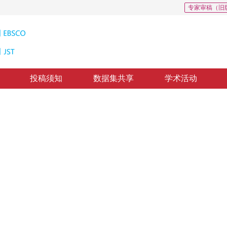
专家审稿（旧
投稿须知
数据集共享
学术活动
 65
CSCD: 0
算机视觉任务的数据生成与应用专栏
用专栏简介
”
方向。
*
5
6
7
伟
，
刘武
，
韩向娣