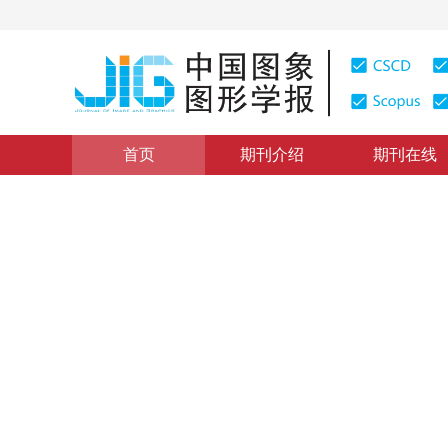
首页
期刊介绍
期刊在线
面向计算机视觉任务的数据生成与应用
|
浏览量
:
0
下载量:
《中国图象图形学报》面向计
简介
《中国图象图形学报》面向计算机视觉任务的数据生成与应
“
在人工智能领域，专家建立了深度学习体系，为智能技术发展提供新
1
2
3
4
张永飞
，
刘家瑛
，
马惠敏
，
刘世霞
，
贾