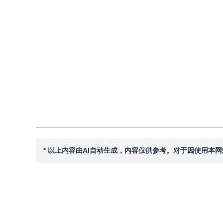
2025年30卷第11期 页码：3411-3412
纸质出版：
2025-11-
DOI：
10.11834/jig.2500011
引用
阅读全文PDF
* 以上内容由AI自动生成，内容仅供参考。对于因使用