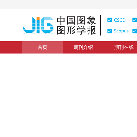
首页
期刊介绍
期刊在线
图像理解和计算机视觉
|
浏览量
:
0
下载量: 193
CSCD: 
大模型驱动的多模态点云语义
Large-model driven test-time adaptation for multi-mod
“
在点云语义分割领域，研究者提出了一种结合视觉大模型知识的测试
”
分割在多种场景中的泛化性能。
刘雪帆
，
刘砚
，
李浩然
，
张晔
，
2025年30卷第11期 页码：3651-3664
收稿：
2024-12-27
，