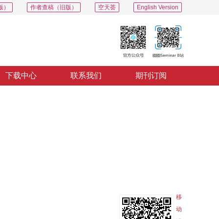
版）
作者查稿（旧版）
空天荟
English Version
下载中心
联系我们
期刊订阅
PDF
导出
分享
收藏
专辑
移
动