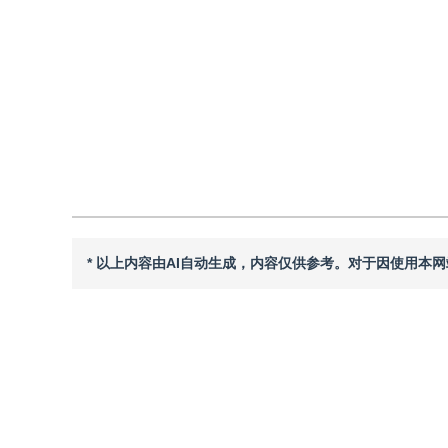
DOI：
10.11834/jig.240762
引用
阅读全文PDF
* 以上内容由AI自动生成，内容仅供参考。对于因使用