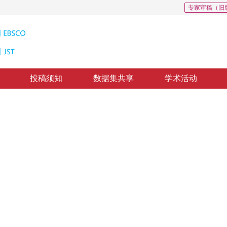
专家审稿（旧
投稿须知
数据集共享
学术活动
0
分割测试时自适应方法
al point cloud semantic segmentation
时自适应方法，通过融合视觉—文本信息和局部特征一致性约束，显著提升了点云语义
*
郭裕兰
修回：
2025-04-12
，
录用：
2025-04-15
，
纸质出版：
2025-11-16