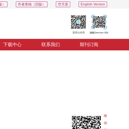
版）
作者查稿（旧版）
空天荟
English Version
下载中心
联系我们
期刊订阅
PDF
导出
分享
收藏
专辑
移
动