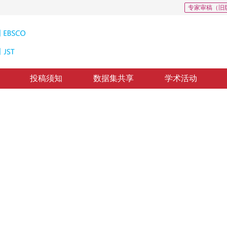
专家审稿（旧
投稿须知
数据集共享
学术活动
和特征融合的U-Net图像去噪方法
usion U-Net
”
领域取得显著效果，有效提升去噪质量，大幅降低计算资源需求。
修回：
2025-03-07
，
录用：
2025-03-10
，
纸质出版：
2025-11-16