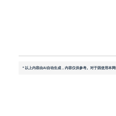
DOI：
10.11834/jig.240659
引用
阅读全文PDF
* 以上内容由AI自动生成，内容仅供参考。对于因使用