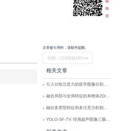
端
阅
览
文章被引用时，请邮件提醒。
提交
相关文章
引入分组注意力的医学图像分割模型
融合局部与全局特征的单椎体2D/3D配准网络
融合多类型特征和多注意力机制的多分支微表情识别
YOLO-SF-TV: 经颅超声图像三脑室检测模型