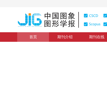
首页
期刊介绍
期刊在线
图像处理和编码
|
浏览量
:
0
下载量: 257
CSCD: 0
Swin Transformer V2
Image denoising via Swin Transformer V2 and feature f
“
报道：基于Swin Transformer V2的U-Net网络在图像去噪
*
利铭康
，
柳薇
，
陈卫东
2025年30卷第11期 页码：3524-3534
收稿：
2024-11-18
，