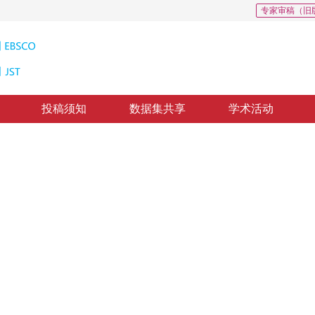
专家审稿（旧
投稿须知
数据集共享
学术活动
0
图像去噪
ive masking
”
去噪算法，有效去除噪声并保留图像细节，展现出优越的鲁棒性和广泛的适用性。
2
定溢
修回：
2025-04-18
，
录用：
2025-04-29
，
纸质出版：
2025-12-16