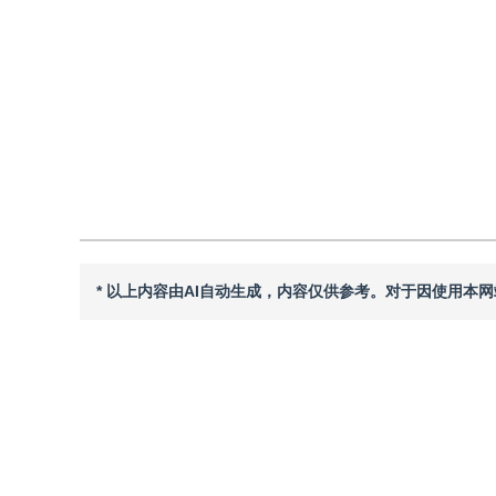
DOI：
10.11834/jig.240624
引用
阅读全文PDF
* 以上内容由AI自动生成，内容仅供参考。对于因使用