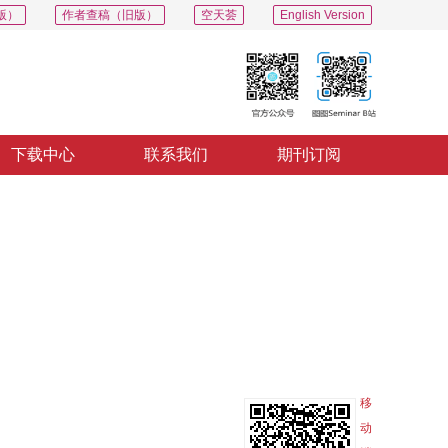
版）
作者查稿（旧版）
空天荟
English Version
下载中心
联系我们
期刊订阅
PDF
导出
分享
收藏
专辑
移
动