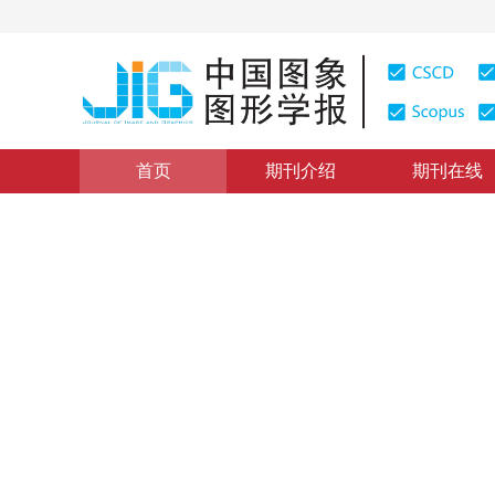
首页
期刊介绍
期刊在线
图像理解和计算机视觉
|
浏览量
:
0
下载量: 146
CSCD: 
基于自适应掩码的自监督矿井
Self-supervised coal mine image denoising with adapt
“
在煤矿图像处理领域，专家提出了基于自适应掩码的矿井图像自监督
*
1
1
1
张亚茹
，
刘健涛
，
许国庆
，
郝
2025年30卷第12期 页码：3884-3899
收稿：
2024-11-18
，