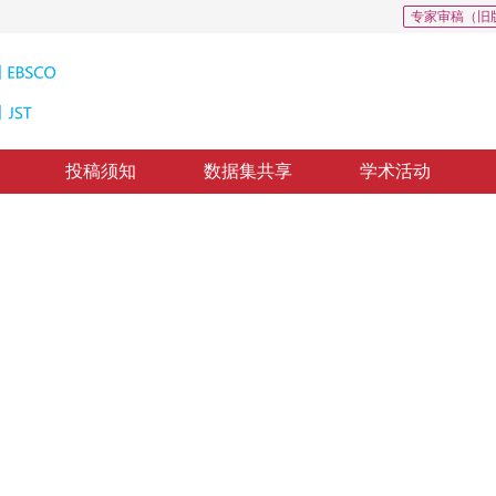
专家审稿（旧
投稿须知
数据集共享
学术活动
式零样本图像识别
 double contrastive embedding learning
”
样本图像识别方法，有效提高了识别精度和泛化性能。
修回：
2024-10-20
，
纸质出版：
2025-05-16