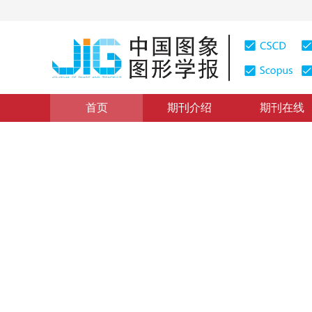
首页
期刊介绍
期刊在线
图像分析和识别
|
浏览量
:
0
下载量: 444
CSCD: 0
结合双重对比嵌入学习的生成
Generative zero-shot image recognition combined with
“
在零样本学习领域，研究者提出了结合双重对比嵌入学习的生成式零
*
张桂梅
，
闫文尚
，
黄军阳
2025年30卷第5期 页码：1389-1403
收稿：
2024-09-06
，