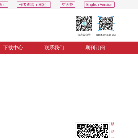
版）
作者查稿（旧版）
空天荟
English Version
下载中心
联系我们
期刊订阅
PDF
导出
分享
收藏
专辑
移
动