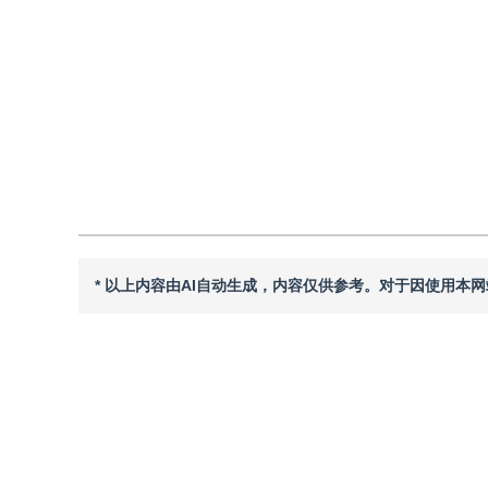
DOI：
10.11834/jig.240526
引用
阅读全文PDF
* 以上内容由AI自动生成，内容仅供参考。对于因使用