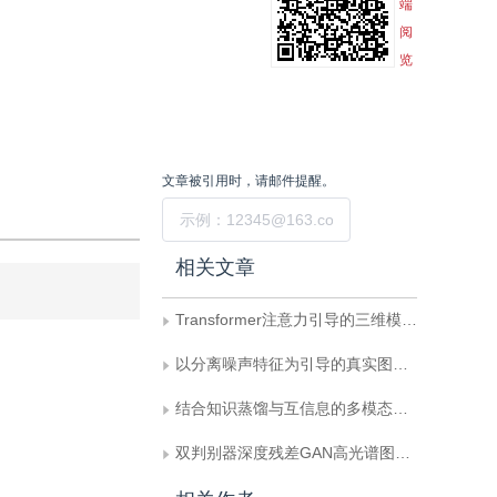
端
阅
览
文章被引用时，请邮件提醒。
提交
相关文章
Transformer注意力引导的三维模型最优视图选择与分类方法
以分离噪声特征为引导的真实图像降噪
结合知识蒸馏与互信息的多模态MRI疾病预后
双判别器深度残差GAN高光谱图像融合