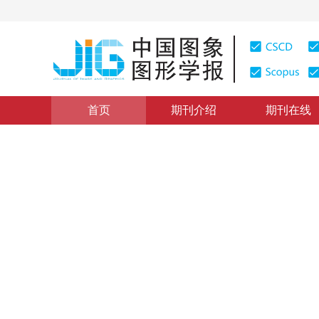
首页
期刊介绍
期刊在线
Transformer跨模态感知
|
浏览量
:
0
下载量: 641
CSCD
YOLO-SF-TV: 经颅超声图
YOLO-SF-TV： transcranial ultrasound images of the thi
“
最新研究报道，YOLO-SF-TV模型在经颅超声三脑室检测中表现出
*
1
2
1
3
万奥
，
高红铃
，
周晓
，
薛峥
2025年30卷第4期 页码：977-988
收稿：
2024-06-04
，
修