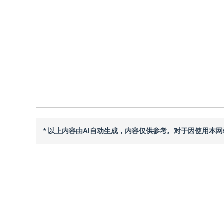
DOI：
10.11834/jig.240293
引用
阅读全文PDF
* 以上内容由AI自动生成，内容仅供参考。对于因使用