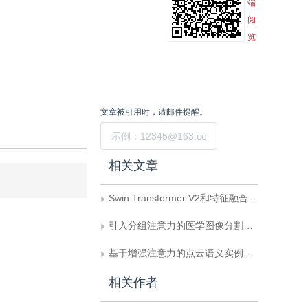
端
阅
览
文章被引用时，请邮件提醒。
提交
相关文章
Swin Transformer V2和特征融合的U-Net图像去噪方法
引入分组注意力的医学图像分割模型
基于增强注意力的点云语义实例联合分割
相关作者