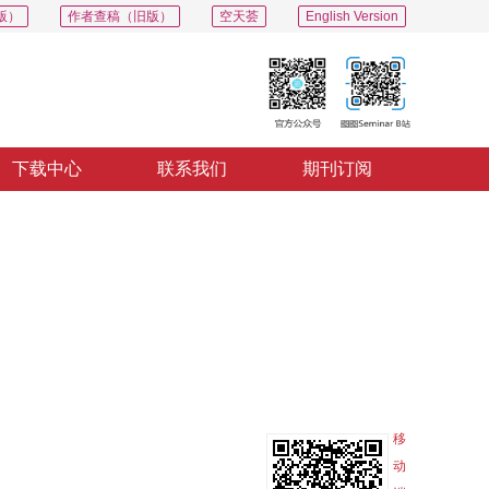
版）
作者查稿（旧版）
空天荟
English Version
下载中心
联系我们
期刊订阅
PDF
导出
分享
收藏
专辑
移
动