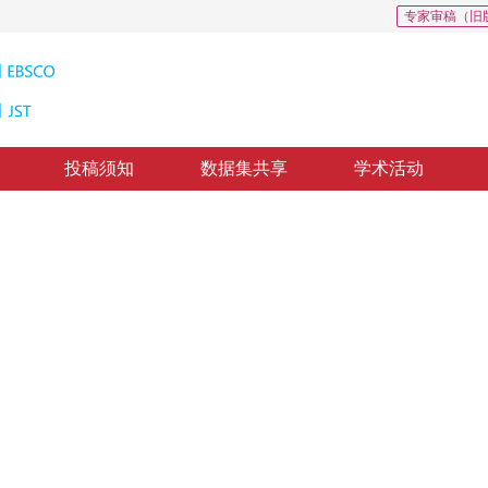
专家审稿（旧
投稿须知
数据集共享
学术活动
: 0
像三脑室检测模型
rd ventricle as adetection model
”
色，准确率显著提升，为帕金森病早期诊断提供新工具。
1
，
牟新刚
回：
2024-10-09
，
纸质出版：
2025-04-16