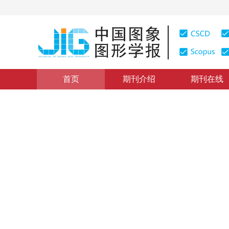
首页
期刊介绍
期刊在线
医学图像处理
|
浏览量
:
0
下载量: 590
CSCD: 0
分布感知均值教师网络的半监
Distribution-aware mean teacher networks for semi-su
“
在医学图像分割领域，研究者提出了分布感知均值教师网络，有效提
*
1
2
1
2
赵小明
，
石培炼
，
王丹丹
，
2025年30卷第2期 页码：575-588
收稿：
2024-04-11
，
修