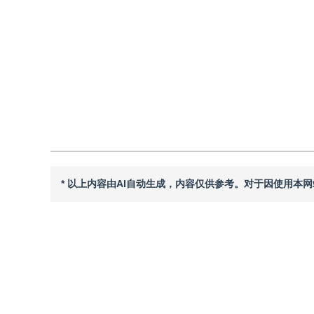
DOI：
10.11834/jig.240208
引用
阅读全文PDF
* 以上内容由AI自动生成，内容仅供参考。对于因使用