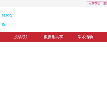
专家审稿（旧
投稿须知
数据集共享
学术活动
督医学影像分割
pervised medical image segmentation
”
升了半监督分割性能，尤其在标记数据较少时表现优异。
2
2
2
付有瑶
，
张石清
，
方江雄
回：
2024-06-27
，
纸质出版：
2025-02-16