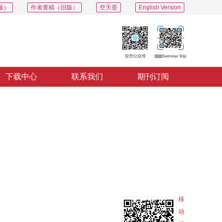
版）
作者查稿（旧版）
空天荟
English Version
下载中心
联系我们
期刊订阅
PDF
导出
分享
收藏
专辑
移
动