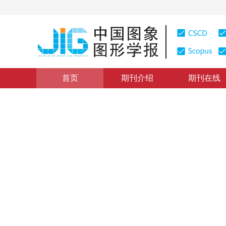
首页
期刊介绍
期刊在线
遥感图像处理
|
浏览量
:
0
下载量: 567
CSCD: 0
融合边界框高斯建模与特征聚
Fusion of bounding box Gaussian modeling and feature 
sensing aircraft images
“
在遥感飞机细粒度识别领域，专家提出了融合边界框高斯建模与特征聚合
*
1
2
”
3
别达到了99.10%和95.36%，检测精度最佳。
王晓燕
，
梁文辉
，
李杰
，
牟建