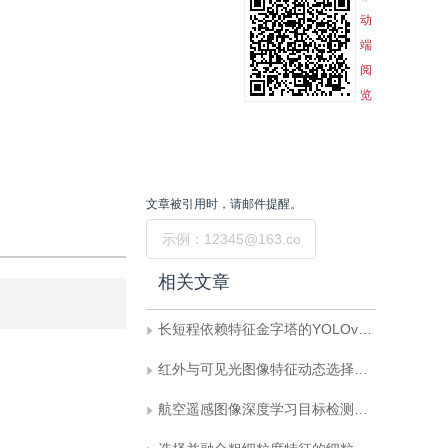
动
端
阅
览
文章被引用时，请邮件提醒。
提交
相关文章
长短程依赖特征金字塔的YOLOv7-tiny改进
红外与可见光图像特征动态选择的目标检测网络
航空遥感图像深度学习目标检测技术研究进展