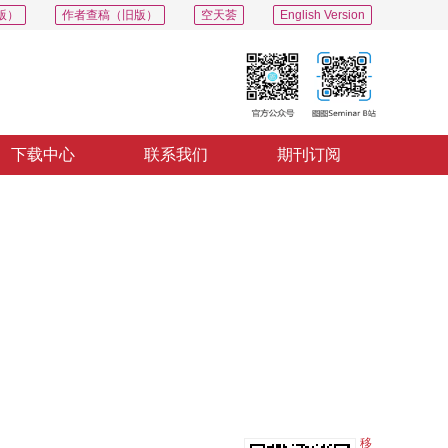
版）
作者查稿（旧版）
空天荟
English Version
下载中心
联系我们
期刊订阅
PDF
导出
分享
收藏
专辑
分
移