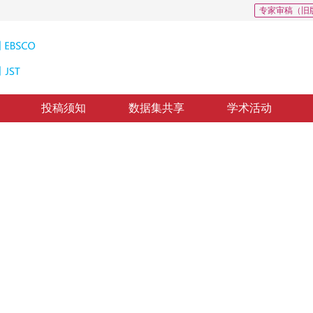
专家审稿（旧
投稿须知
数据集共享
学术活动
合分发的遥感飞机细粒度识别
aggregation distribution for fine-grained recognition of remote
分发的YOLOv5s算法，有效提高了小目标检测精度。实验结果显示，模型精确度
2
2
宏
，
王禧钰