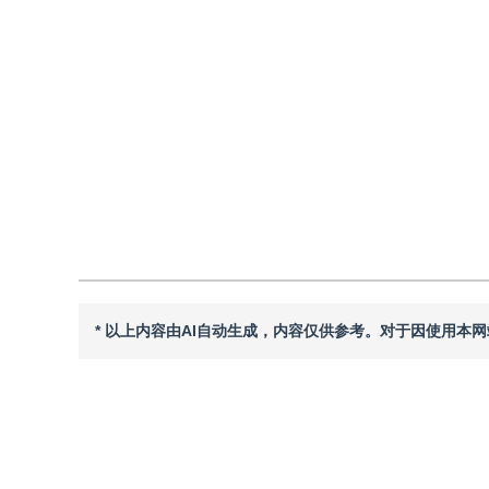
2025年30卷第1期 页码：282-296
收稿：
2023-12-29
，
修
DOI：
10.11834/jig.230862
引用
阅读全文PDF
* 以上内容由AI自动生成，内容仅供参考。对于因使用