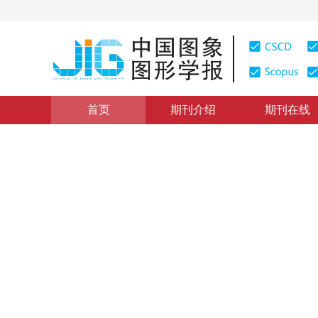
首页
期刊介绍
期刊在线
多源遥感数据融合与智能解译
|
浏览量
:
0
下载量: 685
双边对抗自编码网络的无监督
Bipartite adversarial autoencoder network for unsupe
images
*
贾萌
，
赵秦
，
鲁晓锋
2024年29卷第8期 页码：2188-2204
收稿：
2023-07-20
，