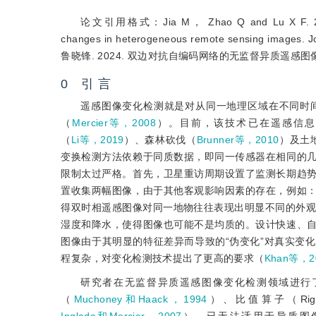
论文引用格式：Jia M， Zhao Q and Lu X F. 2024. Bip
changes in heterogeneous remote sensing ima
鲁晓锋. 2024. 双边对抗自编码网络的无监督异质遥感图像
0 引 言
遥感图像变化检测就是对从同一地理区域在不同时
（
Mercier等，2008
）。目前，该技术已在遥感信息
（
Li等，2019
）、森林砍伐（
Brunner等，2010
）及土
变换检测方法依赖于同质数据，即同一传感器在相同的
限制太过严格。首先，卫星重访周期设置了监测长期趋
置收集两幅图像，由于其他客观影响因素的存在，例如
得双时相遥感图像对同一地物往往表现出明显不同的外观或特征，光
湿度和降水，使得图像也可能不是均质的。设计快速、
图像由于其明显的特征差异而导致的“伪变化”对真实变
程复杂，对变化检测技术提出了更高的要求（
Khan等，2
研究者在无监督异质遥感图像变化检测领域进行
（
Muchoney和Haack，1994
）、比值算子（Rign