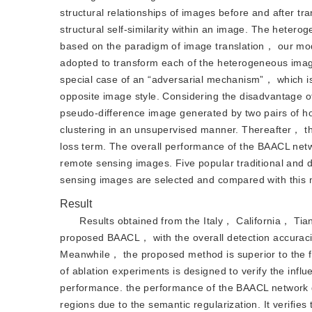
structural relationships of images before and after tr
structural self-similarity within an image. The hete
based on the paradigm of image translation， our mod
adopted to transform each of the heterogeneous ima
special case of an “adversarial mechanism”， which is
opposite image style. Considering the disadvantage of
pseudo-difference image generated by two pairs of
clustering in an unsupervised manner. Thereafter， the
loss term. The overall performance of the BAACL netwo
remote sensing images. Five popular traditional and
sensing images are selected and compared with this me
Result
Results obtained from the Italy， California， Tia
proposed BAACL， with the overall detection accurac
Meanwhile， the proposed method is superior to the fi
of ablation experiments is designed to verify the infl
performance. the performance of the BAACL network d
regions due to the semantic regularization. It verifie