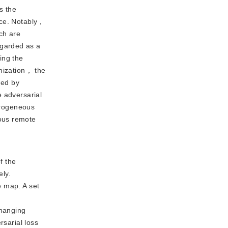
s the
ace. Notably，
ch are
egarded as a
ing the
imization， the
zed by
e adversarial
terogeneous
eous remote
f the
ly.
e map. A set
changing
rsarial loss