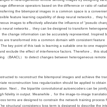
age difference operators based on the difference or ratio of radiat
nsferring the bitemporal images in a common space is a convenien
ﬂexible feature learning capability of deep neural networks， they 
neous images to effectively alleviate the influence of “pseudo chan
deep neural networks， they can be designed to transform heteroge
the change information can be accurately represented. Inspired b
s are transformed into a common domain with consistent feature
The key point of this task is learning a suitable one-to-one mappin
nd exclude the effect of interference factors. Therefore， this st
stering （BAACL） to detect changes between heterogeneous remote
nstructed to reconstruct the bitemporal images and achieve the tr
te reconstruction loss regularization should be applied to obtain
ion. Next， the bipartite convolutional autoencoders can be jointly
gh fidelity in output. Meanwhile， for the image-to-image translati
 loss terms are designed to constrain the network training process 
structural consistency loss term is designed to describe the int