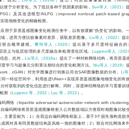
像。因此，
Liu等人（2018b）
提出了同质图像像素转换（homogeneo
共数据域以便于分析变化。为了抵抗各种干扰因素的影响，
Sun等人（2021）
SG）及其改进模型INLPG（improved nonlocal patch-based gr
征实现地物变化的精确检测。
应用于异质遥感图像变化检测任务中，以有效缓解“伪变化”的影响。
据域，进而方便比较像素对差异，获取差异图像。
Liu等人（2022）
提
行联合概率建模。
樊玮等人（2020）
提出基于多尺度特征融合的
N）模型，通过高层语义与低层纹理的多尺度融合来检测变化区域。
Luppino等人（202
信息。此外，
Liu等人（2018a）
提出了一种对称网络结构，将异质遥
深度学习与超像元分割算法相结合的变化检测方法。
Niu等人（2019）
arial network，cGAN）对光学图像进行转换以符合SAR图像数据的分布。
Li
同一特征空间中，利用改进UNet++实现异质遥感图像地物变化的有
充分对获取到的变化信息进行解释。同时，深度神经网络的学习需要训
检测（
Luppino 等，2022
；
Lyu 等，2022
）。
e adversarial autoencoder network with clusteri
抗自编码网络将异质遥感图像映射入公共数据域以方便双时相图像比较
。主要贡献为：1）在双边自编码网络框架上，基于3个损失项构造损
生成两对具有同质数据结构及风格一致的图像对；2）联合对抗网络来