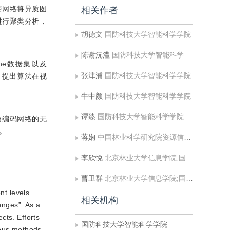
使网络将异质图
相关作者
进行聚类分析，
胡德文
国防科技大学智能科学学院
陈谢沅澧
国防科技大学智能科学学院
nhe数据集以及
张津浦
国防科技大学智能科学学院
对比，提出算法在视
牛中颜
国防科技大学智能科学学院
谭臻
国防科技大学智能科学学院
自编码网络的无
。
蒋娴
中国林业科学研究院资源信息研究所,国家林业和草原局林业遥感与信息技术重点实验室
李欣悦
北京林业大学信息学院;国家林业草原局林业智能信息处理工程技术研究中心
曹卫群
北京林业大学信息学院;国家林业草原局林业智能信息处理工程技术研究中心
nt levels.
相关机构
anges”. As a
cts. Efforts
国防科技大学智能科学学院
ious methods