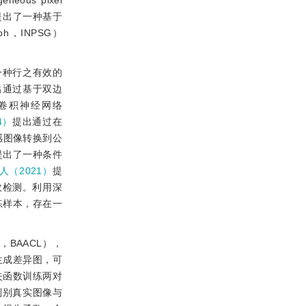
us pixel
提出了一种基于
aph，INPSG）
一种行之有效的
出通过基于双边
卷积神经网络
4）
提出通过在
感图像转换到公
提出了一种条件
等人（2021）
提
效检测。利用深
练样本，存在一
ng，BAACL），
生成差异图，可
失函数训练两对
判别真实图像与