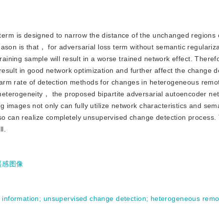
term is designed to narrow the distance of the unchanged regions 
ason is that， for adversarial loss term without semantic regulari
training sample will result in a worse trained network effect. There
 result in good network optimization and further affect the change d
 alarm rate of detection methods for changes in heterogeneous remo
eterogeneity， the proposed bipartite adversarial autoencoder net
images not only can fully utilize network characteristics and sem
lso can realize completely unsupervised change detection process
l.
遥感图像
 information
;
unsupervised change detection
;
heterogeneous remo