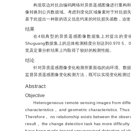
构造双边对抗自编码网络对异质遥感图像进行重构
像转换到公共数据域。考虑到变化区域像素对于对抗损
基于此提出一种新的语义信息约束的对抗损失函数，迫使
结果
在4组典型的异质遥感图像数据集上对提出的变化检测网
Shuguang数据集上的总体检测精度分别达到0.970 5、
觉及定量分析结果上均取得了较好的检测性能。
结论
针对异质遥感图像变化检测所要面临的由环境、数
监督异质遥感图像变化检测方法，既可以实现变化检测过
Abstract
Objective
Heterogeneous remote sensing images from differ
characteristics， and geometric characteristics. Thus， 
Therefore， no relationship exists between the obser
result， the change detection task has more difficulty
have been made toward unsupervised detection of c