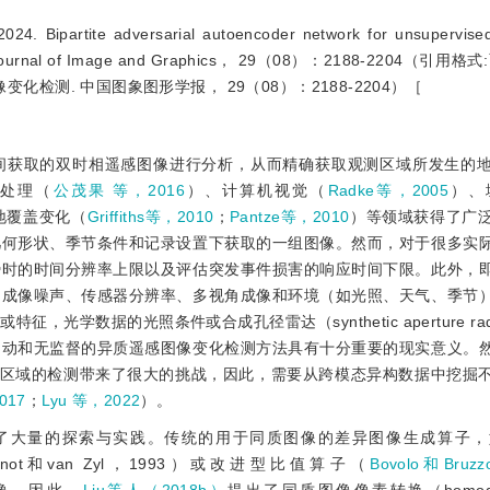
artite adversarial autoencoder network for unsupervised 
ges. Journal of Image and Graphics， 29（08）：2188-2204（引
变化检测. 中国图象图形学报， 29（08）：2188-2204）［
间获取的双时相遥感图像进行分析，从而精确获取观测区域所发生的
处理（
公茂果 等，2016
）、计算机视觉（
Radke等，2005
）、
地覆盖变化（
Griffiths等，2010
；
Pantze等，2010
）等领域获得了广
几何形状、季节条件和记录设置下获取的一组图像。然而，对于很多实
势时的时间分辨率上限以及评估突发事件损害的响应时间下限。此外，
：成像噪声、传感器分辨率、多视角成像和环境（如光照、天气、季节
学数据的光照条件或合成孔径雷达（synthetic aperture rad
自动和无监督的异质遥感图像变化检测方法具有十分重要的现实意义。
化区域的检测带来了很大的挑战，因此，需要从跨模态异构数据中挖掘
017
；
Lyu 等，2022
）。
了大量的探索与实践。传统的用于同质图像的差异图像生成算子，
ot和van Zyl，1993）或改进型比值算子（
Bovolo和Bruz