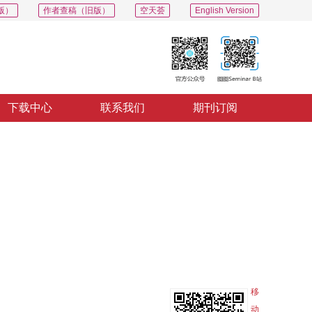
版）
作者查稿（旧版）
空天荟
English Version
下载中心
联系我们
期刊订阅
PDF
导出
分享
收藏
专辑
移
动