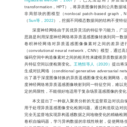
Inglada和Mercier，2007
），已无法适用于异质图
transformation，HPT），将异质图像转换到公
非局部块的图模型（nonlocal patch-based graph，NP
（
Sun等，2022
），挖掘不同模态数据间的结构不变特
深度神经网络由于其优异灵活的特征学习能力，广泛
思路是利用深度神经网络将异质遥感图像转换到同一数
卷积神经网络对异质遥感图像像素对之间的差异进
（convolutional neural network，CN
编码空间中构造像素对之间的相关性来建模异质数据差异
共特征空间以便检测变化。
王艳恒等人（2020）
提出将
生成对抗网络（conditional generative advers
出了基于深度图像转换的异质遥感图像变化检测网络，在
度神经网络将异质遥感图像映射到同一特征空间，难以
定的局限性，不能很好地适用于复杂场景遥感图像的变化
本文提出了一种嵌入聚类分析的无监督双边对抗自编码网络（bipartit
用于处理异质遥感图像变化检测问题。通过构造双边对
完全无监督地实现异构遥感数据之间地物变化的精确检测
卷积自编码器，学习异构数据的非线性映射，促使网络