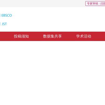
专家审稿（旧
投稿须知
数据集共享
学术活动
CSCD: 0
异质遥感图像变化检测
rvised detection of changes in heterogeneous remote sensing
修回：
2023-10-01
，
纸质出版：
2024-08-16