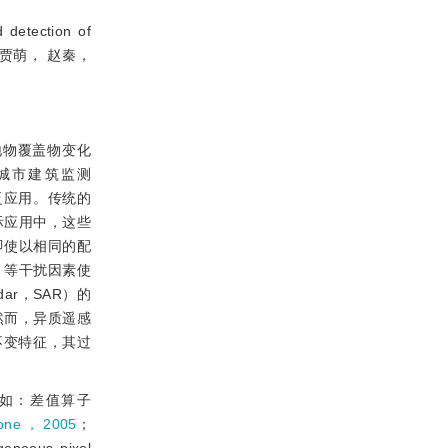
detection of
用格式:贾萌， 赵秦，
地物覆盖物变化
城市建筑监测
泛应用。传统的
际应用中，这些
即使以相同的配
）等干扰因素使
ar，SAR）的
然而，异质遥感
不变特征，其过
如：差值算子
zone，2005
；