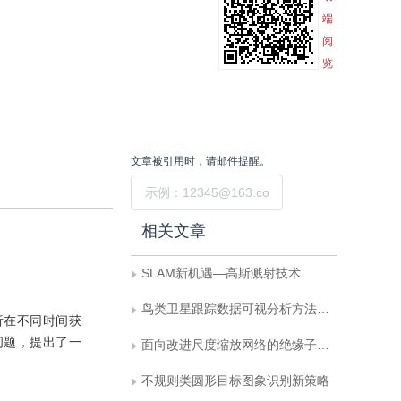
端
阅
览
文章被引用时，请邮件提醒。
提交
相关文章
SLAM新机遇—高斯溅射技术
鸟类卫星跟踪数据可视分析方法研究—以朱鹮为例
析在不同时间获
问题，提出了一
面向改进尺度缩放网络的绝缘子识别
不规则类圆形目标图象识别新策略