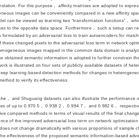
anslation. For this purpose， afﬁnity matrixes are adopted to expres
rogeneous images can be conveniently compared in a new afﬁnity sp
el can be viewed as learning two “transformation functions”， whi
ges to the opposite data space. Furthermore， such a setup can r
 formulated by an adversarial loss to train autoencoders for match
 these changed pixels to the adversarial loss term in network opt
 homogeneous images mapped in the common data domain is analy
 obtained semantic information is adopted to further constrain th
rk is illustrated on four sets of publicly available datasets of he
 deep learning-based detection methods for changes in heterogen
thod to verify its effectiveness.
nhe， and Shuguang datasets can also illustrate the performance o
ies of up to 0.970 5， 0.938 2， 0.994 7， and 0.982 6， respective
ve compared methods in terms of visual results of the final chang
uence of the improved adversarial loss term on network optimization
oes not change dramatically with various proportions of sample 
s the effectiveness of the proposed semantic information-based adve