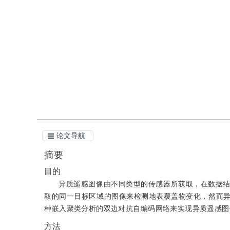
DOI：
10.11834/jig.230497
引用
阅读全文PDF
论文导航
摘要
目的
异质遥感图像由不同类型的传感器所获取，在数据
取的同一目标区域的图像来检测地表覆盖物变化，然而
种嵌入聚类分析的双边对抗自编码网络来实现异质遥感图
方法