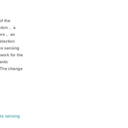
of the
zation， a
fore， an
etection
te sensing
work for the
antic
. The change
te sensing