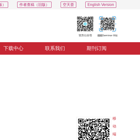
版）
作者查稿（旧版）
空天荟
English Version
下载中心
联系我们
期刊订阅
PDF
导出
分享
收藏
专辑
移
动
端