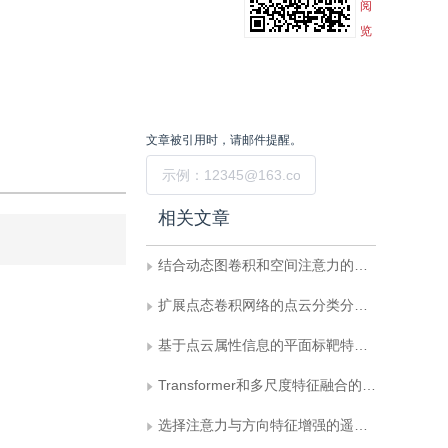
阅
览
文章被引用时，请邮件提醒。
提交
相关文章
结合动态图卷积和空间注意力的点云分类与分割
扩展点态卷积网络的点云分类分割模型
基于点云属性信息的平面标靶特征提取
Transformer和多尺度特征融合的运动图像去模糊
选择注意力与方向特征增强的遥感图像语义分割