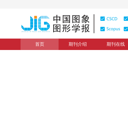
首页
期刊介绍
期刊在线
图像理解和计算机视觉
|
浏览量
:
0
下载量: 798
CSCD: 
结合空间结构卷积和注意力机
Classification network for 3D point cloud based on sp
*
武斌
，
刘溢安
，
赵洁
2024年29卷第2期 页码：520-532
收稿：
2023-03-24
，
修
DOI：
10.11834/jig.230137