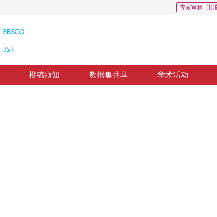
专家审稿（旧
投稿须知
数据集共享
学术活动
0
制的三维点云分类网络
atial structure convolution and attention mechanism
回：
2023-06-25
，
纸质出版：
2024-02-16