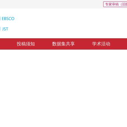
专家审稿（旧
投稿须知
数据集共享
学术活动
5
分类中的研究
ation with few-shot learning
3
，
王俊
修回：
2022-10-14
，
纸质出版：
2023-09-16