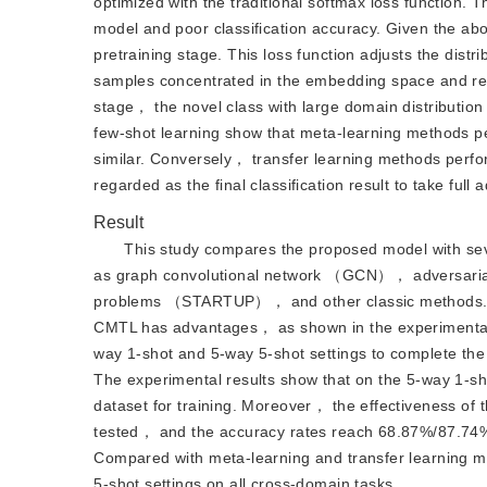
optimized with the traditional softmax loss function. Th
model and poor classification accuracy. Given the ab
pretraining stage. This loss function adjusts the dist
samples concentrated in the embedding space and rese
stage， the novel class with large domain distribution
few-shot learning show that meta-learning methods per
similar. Conversely， transfer learning methods perfor
regarded as the final classification result to take ful
Result
This study compares the proposed model with sev
as graph convolutional network （GCN）， adversarial
problems （STARTUP）， and other classic methods. C
CMTL has advantages， as shown in the experimental 
way 1-shot and 5-way 5-shot settings to complete the
The experimental results show that on the 5-way 1-s
dataset for training. Moreover， the effectiveness 
tested， and the accuracy rates reach 68.87%/87.
Compared with meta-learning and transfer learning m
5-shot settings on all cross-domain tasks.