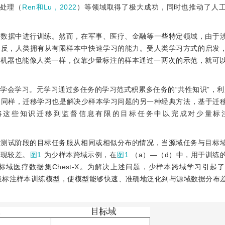
处理（
Ren和Lu，2022
）等领域取得了极大成功，同时也推动了人
注数据中进行训练。然而，在军事、医疗、金融等一些特定领域，由于
相反，人类拥有从有限样本中快速学习的能力。受人类学习方式的启发
概念，目的是使机器也能像人类一样，仅靠少量标注的样本通过一两次的示范，就
学会学习。元学习通过多任务的学习范式积累多任务的“共性知识”，利
。同样，迁移学习也是解决少样本学习问题的另一种经典方法，基于迁
将这些知识迁移到监督信息有限的目标任务中以完成对少量标
和测试阶段的目标任务服从相同或相似分布的情况，当源域任务与目标
表现较差。
图1
为少样本跨域示例，在
图1
（a）—（d）中，用于训练
来自目标域医疗数据集Chest-X。为解决上述问题，少样本跨域学习引起
量标注样本训练模型，使模型能够快速、准确地泛化到与源域数据分布