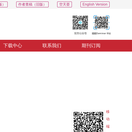
版）
作者查稿（旧版）
空天荟
English Version
下载中心
联系我们
期刊订阅
PDF
导出
分享
收藏
专辑
移
动
端