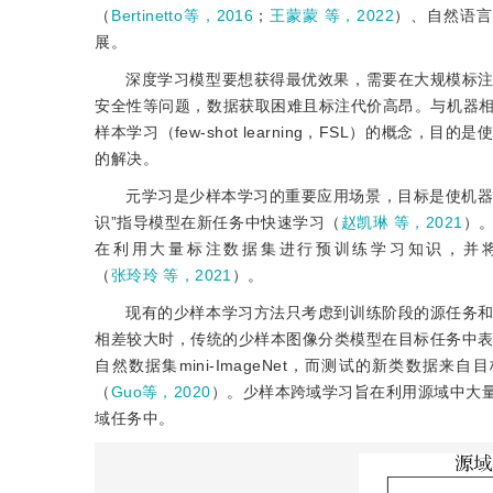
（
Bertinetto等，2016
；
王蒙蒙 等，2022
）、自然语言
展。
深度学习模型要想获得最优效果，需要在大规模标
安全性等问题，数据获取困难且标注代价高昂。与机器
样本学习（few-shot learning，FSL）的
的解决。
元学习是少样本学习的重要应用场景，目标是使机器
识”指导模型在新任务中快速学习（
赵凯琳 等，2021
）
在利用大量标注数据集进行预训练学习知识，并
（
张玲玲 等，2021
）。
现有的少样本学习方法只考虑到训练阶段的源任务
相差较大时，传统的少样本图像分类模型在目标任务中
自然数据集mini-ImageNet，而测试的新类数据
（
Guo等，2020
）。少样本跨域学习旨在利用源域中大
域任务中。