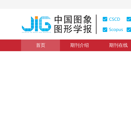
首页
期刊介绍
期刊在线
图像理解和计算机视觉
|
浏览量
:
0
下载量: 206
CSCD: 
元迁移学习在少样本跨域图像
Meta-transfer learning in cross-domain image classific
*
1
1
1
2
杜彦东
，
冯林
，
陶鹏
，
龚勋
2023年28卷第9期 页码：2899-2912
收稿：
2022-07-07
，
DOI：
10.11834/jig.220664