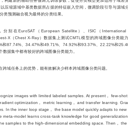
略，构建新的辅助任务微调元训练参数，促使分类模型更加适用于域差
，以压缩源域中基类数据所占据的特征嵌入空间，微调阶段引导与源域
分类预测融合视为最终的分类结果。
SAT（European Satellite）、ISIC（International Sk
ses）和Chest-X（Chest X-Ray）数据集上测试CMTL模型的跨域图像分类能力
和87.74%、34.47%和49.71%、74.92%和93.37%、22.22%和2
各个数据集中都有较好的跨域图像分类能力。
自在跨域任务上的优势，能有效解决少样本跨域图像分类问题。
ecognize images with limited labeled samples. At present， few-shot
radient optimization， metric learning， and transfer learning. Gra
es. In the inner loop stage， the base model quickly adapts to new 
he meta-model learns cross-task knowledge for good generalization
the samples to the high-dimensional embedding space. Then， the 