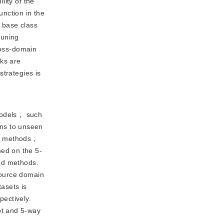
lity of the
unction in the
e base class
tuning
ross-domain
sks are
strategies is
 models， such
ns to unseen
ot methods，
ed on the 5-
ced methods.
source domain
asets is
ectively.
ot and 5-way