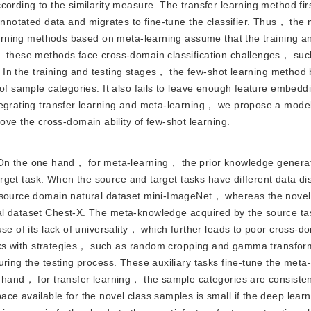
ording to the similarity measure. The transfer learning method firs
annotated data and migrates to fine-tune the classifier. Thus， the 
learning methods based on meta-learning assume that the training an
r， these methods face cross-domain classification challenges， su
y. In the training and testing stages， the few-shot learning method
 of sample categories. It also fails to leave enough feature embedd
tegrating transfer learning and meta-learning， we propose a model
 the cross-domain ability of few-shot learning.
On the one hand， for meta-learning， the prior knowledge genera
 target task. When the source and target tasks have different data di
e source domain natural dataset mini-ImageNet， whereas the novel
al dataset Chest-X. The meta-knowledge acquired by the source tas
se of its lack of universality， which further leads to poor cross-d
 tasks with strategies， such as random cropping and gamma transf
ring the testing process. These auxiliary tasks fine-tune the meta-
r hand， for transfer learning， the sample categories are consisten
ce available for the novel class samples is small if the deep learn