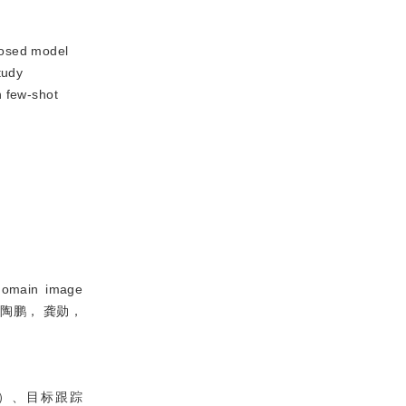
posed model
tudy
n few-shot
omain image
冯林， 陶鹏， 龚勋，
）、目标跟踪