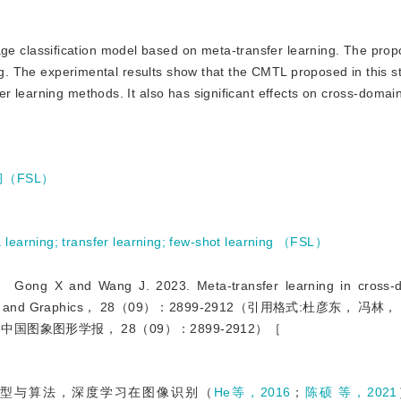
ge classification model based on meta-transfer learning. The pro
ing. The experimental results show that the CMTL proposed in this s
r learning methods. It also has significant effects on cross-domai
（FSL）
 learning
;
transfer learning
;
few-shot learning （FSL）
and Wang J. 2023. Meta-transfer learning in cross-d
nal of Image and Graphics， 28（09）：2899-2912（引用格式:杜彦东， 
中国图象图形学报， 28（09）：2899-2912）［
模型与算法，深度学习在图像识别（
He等，2016
；
陈硕 等，2021