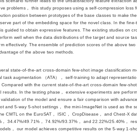
is scenario further leads to the unsatisfactory feature extraction abi
ove problems， this study proposes using a self-compression loss f
ribution position between prototypes of the base classes to make th
rve part of the embedding space for the novel class. In the fine-
 is guided to obtain expressive features. The existing studies on c
form well when the data distributions of the target and source ta
m effectively. The ensemble of prediction scores of the above two 
l advantage of the above two methods.
eral state-of-the-art cross-domain few-shot image classification
 task augmentation （ATA）， self-training to adapt representatio
ompared with the current state-of-the-art cross-domain few-sh
results. In the testing phase， extensive experiments are perform
 validation of the model and ensure a fair comparison with advan
hot and 5-way 5-shot settings， the mini-ImageNet is used as the 
of the CMTL on the EuroSAT， ISIC， CropDisease， and Chest-X dat
74%， 34.47%/49.71%， 74.92%/93.37%， and 22.22%/25.40%， resp
odels， our model achieves competitive results on the 5-way 1-sh