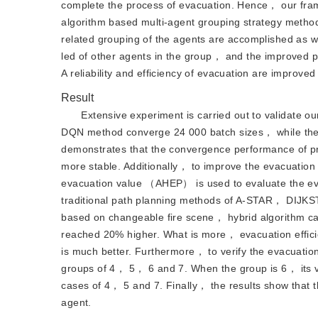
complete the process of evacuation. Hence， our fram
algorithm based multi-agent grouping strategy method
related grouping of the agents are accomplished as w
led of other agents in the group， and the improved 
A reliability and efficiency of evacuation are improved 
Result
Extensive experiment is carried out to validate 
DQN method converge 24 000 batch sizes， while th
demonstrates that the convergence performance of pro
more stable. Additionally， to improve the evacuation 
evacuation value （AHEP） is used to evaluate the eva
traditional path planning methods of A-STAR， DIJKS
based on changeable fire scene， hybrid algorithm
reached 20% higher. What is more， evacuation effici
is much better. Furthermore， to verify the evacuati
groups of 4， 5， 6 and 7. When the group is 6， its 
cases of 4， 5 and 7. Finally， the results show that t
agent.