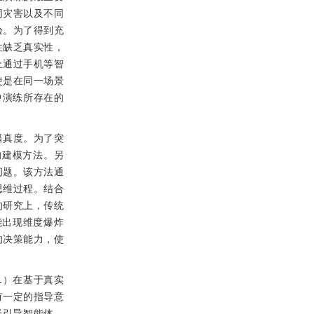
同灾害以及不同
验。为了得到充
往缺乏真实性，
上通过手机等智
使是在同一场景
中演练所存在的
逼真度。为了突
的建模方法。另
问题。该方法通
思维过程。结合
的研究上，传统
可能出现维度爆炸
的决策能力，使
1）在基于真实
有一定的指导意
择引导智能体，