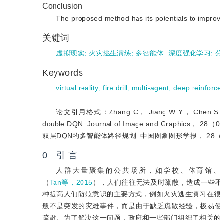
Conclusion
The proposed method has its potentials to improve
关键词
虚拟现实
;
火灾逃生演练
;
多智能体
;
深度强化学习
;
Keywords
virtual reality
;
fire drill
;
multi-agent
;
deep reinforc
论文引用格式：Zhang C， Jiang W Y， Chen S Y， Zho
double DQN. Journal of Image and Graph
双层DQN的多智能体路径规划. 中国图象图形学报， 28（07
0 引 言
人群大量聚集的公共场所，如学校、体育馆
（
Tan等，2015
），人们往往无法及时疏散，造成一些
种提高人们防范意识的主要方式，例如火灾逃生演习在
般不是突发的灾难事件，而是由于缺乏疏散经验，极易
疏散。为了解决这一问题，政府和一些部门组织了相关