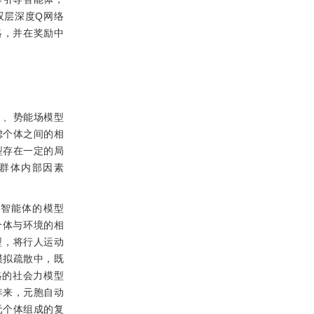
双层深度Q网络
略，并在奖励中
）、势能场模型
虑个体之间的相
型存在一定的局
群体内部因素
于智能体的模型
个体与环境的相
型，将行人运动
模拟疏散中，既
略的社会力模型
年来，元胞自动
元个体组成的复