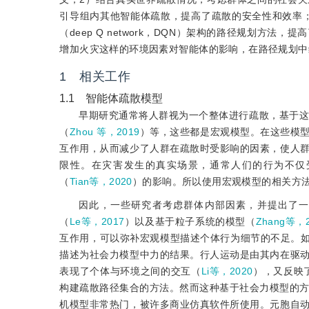
引导组内其他智能体疏散，提高了疏散的安全性和效率
（deep Q network，DQN）架构的路径规划
增加火灾这样的环境因素对智能体的影响，在路径规划中
1 相关工作
1.1 智能体疏散模型
早期研究通常将人群视为一个整体进行疏散，基于
（
Zhou 等，2019
）等，这些都是宏观模型。在这些模
互作用，从而减少了人群在疏散时受影响的因素，使人
限性。在灾害发生的真实场景，通常人们的行为不仅
（
Tian等，2020
）的影响。所以使用宏观模型的相关方
因此，一些研究者考虑群体内部因素，并提出了
（
Le等，2017
）以及基于粒子系统的模型（
Zhang等，2
互作用，可以弥补宏观模型描述个体行为细节的不足。如H
描述为社会力模型中力的结果。行人运动是由其内在驱
表现了个体与环境之间的交互（
Li等，2020
），又反映
构建疏散路径集合的方法。然而这种基于社会力模型的
机模型非常热门，被许多商业仿真软件所使用。元胞自