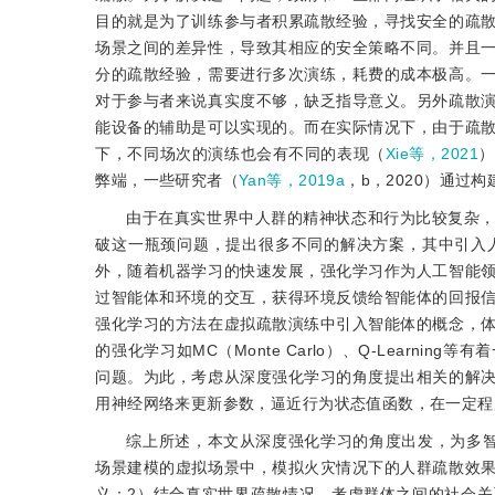
目的就是为了训练参与者积累疏散经验，寻找安全的疏
场景之间的差异性，导致其相应的安全策略不同。并且
分的疏散经验，需要进行多次演练，耗费的成本极高。
对于参与者来说真实度不够，缺乏指导意义。另外疏散
能设备的辅助是可以实现的。而在实际情况下，由于疏
下，不同场次的演练也会有不同的表现（
Xie等，2021
）
弊端，一些研究者（
Yan等，2019a
，b，2020）通
由于在真实世界中人群的精神状态和行为比较复杂
破这一瓶颈问题，提出很多不同的解决方案，其中引入
外，随着机器学习的快速发展，强化学习作为人工智能
过智能体和环境的交互，获得环境反馈给智能体的回报
强化学习的方法在虚拟疏散演练中引入智能体的概念，
的强化学习如MC（Monte Carlo）、Q-Lear
问题。为此，考虑从深度强化学习的角度提出相关的解
用神经网络来更新参数，逼近行为状态值函数，在一定程
综上所述，本文从深度强化学习的角度出发，为多
场景建模的虚拟场景中，模拟火灾情况下的人群疏散效
义；2）结合真实世界疏散情况，考虑群体之间的社会关系