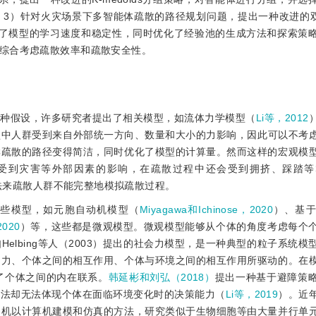
；3）针对火灾场景下多智能体疏散的路径规划问题，提出一种改进的
方法，提高了模型的学习速度和稳定性，同时优化了经验池的生成方法和探索策
综合考虑疏散效率和疏散安全性。
这种假设，许多研究者提出了相关模型，如流体力学模型（
Li等，2012
型中人群受到来自外部统一方向、数量和大小的力影响，因此可以不考
群疏散的路径变得简洁，同时优化了模型的计算量。然而这样的宏观模
受到灾害等外部因素的影响，在疏散过程中还会受到拥挤、踩踏等
法来疏散人群不能完整地模拟疏散过程。
一些模型，如元胞自动机模型（
Miyagawa和Ichinose，2020
）、基
020
）等，这些都是微观模型。微观模型能够从个体的角度考虑每个
elbing等人（2003）提出的社会力模型，是一种典型的粒子系统模
动力、个体之间的相互作用、个体与环境之间的相互作用所驱动的。在
了个体之间的内在联系。
韩延彬和刘弘（2018）
提出一种基于避障策
方法却无法体现个体在面临环境变化时的决策能力（
Li等，2019
）。近
动机以计算机建模和仿真的方法，研究类似于生物细胞等由大量并行单