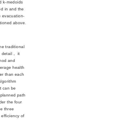
ed k-medoids
ed in and the
e evacuation-
tioned above.
he traditional
 detail， it
thod and
verage health
er than each
lgorithm
t can be
 planned path
er the four
e three
efficiency of