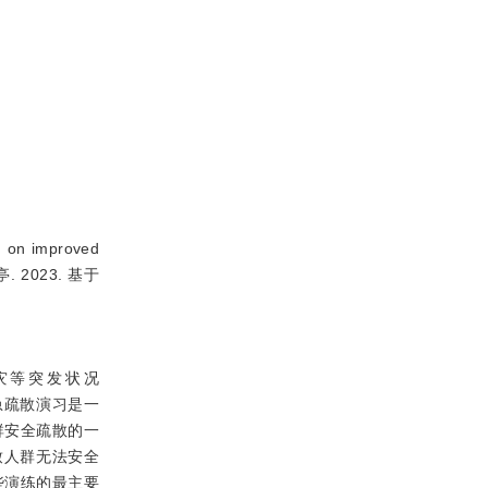
 on improved
. 2023. 基于
灾等突发状况
急疏散演习是一
群安全疏散的一
致人群无法安全
些演练的最主要