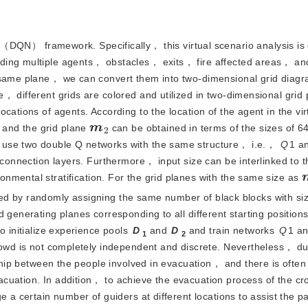
DQN） framework. Specifically， this virtual scenario analysis is
ding multiple agents， obstacles， exits， fire affected areas， an
e same plane， we can convert them into two-dimensional grid diagr
， different grids are colored and utilized in two-dimensional grid
cations of agents. According to the location of the agent in the vi
m
2
 and the grid plane 
 can be obtained in terms of the sizes of 6
 use two double Q networks with the same structure， i.e.， 
Q
1 a
 connection layers. Furthermore， input size can be interlinked to t
ronmental stratification. For the grid planes with the same size as 
ed by randomly assigning the same number of black blocks with size
 generating planes corresponding to all different starting positions
 initialize experience pools 
D
 and 
D
 and train networks 
Q
1 a
1
2
crowd is not completely independent and discrete. Nevertheless， du
nship between the people involved in evacuation， and there is often
cuation. In addition， to achieve the evacuation process of the cro
 a certain number of guiders at different locations to assist the pa