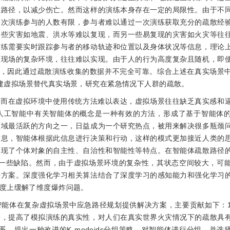
散路径，以减少伤亡。然而这样的演练本身存在一定的局限性。由于不
一次演练参与的人数有限，参与者难以通过一次演练获取充分的疏散经
一些灾害如地震、洪水等难以复现，而另一些易复现的灾害如火灾等往
演练需要实时跟踪参与者的移动轨迹和位置以及身体状况等信息，理论
散现场的复杂环境，往往难以实现。由于人的行为高度复杂且随机，即
，因此通过疏散演练收集的数据并不完全可靠。综合上述在真实场景
过构建虚拟场景替代真实场景，研究在紧急情况下人群的疏散。
，而在虚拟环境中使用传统方法难以表达，虚拟场景往往缺乏真实感和
人工智能中有关智能体的概念是一种有效的方法，形成了基于智能体
领域最活跃的方向之一，日益成为一个研究热点，被用来解决很多瓶颈
信息，智能体根据此信息进行决策和行动，这样的模式更加接近人类的
体现了个体对象的自主性、自治性和智能性等特点。在智能体疏散路径
ning等有着一些缺陷。然而，由于虚拟场景环境的复杂性，其状态空间较大，
决方案。深度强化学习相关算法结合了深度学习的感知能力和强化学习
度上缓解了维度爆炸问题。
智能体在复杂虚拟场景中应急路径规划提供解决方案，主要贡献如下：
果，提高了模拟演练的真实性，对人们在真实世界火灾情况下的疏散具
，提出一种改进的K-medoids分组策略，对智能体进行分组，并选