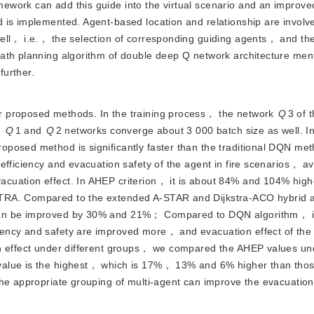
ework can add this guide into the virtual scenario and an improv
 is implemented. Agent-based location and relationship are involv
ell， i.e.， the selection of corresponding guiding agents， and th
path planning algorithm of double deep Q network architecture men
further.
our proposed methods. In the training process， the network
Q
3 of t
e
Q
1 and
Q
2 networks converge about 3 000 batch size as well. In
posed method is significantly faster than the traditional DQN me
efficiency and evacuation safety of the agent in fire scenarios， a
cuation effect. In AHEP criterion， it is about 84% and 104% high
TRA. Compared to the extended A-STAR and Dijkstra-ACO hybrid a
 can be improved by 30% and 21%； Compared to DQN algorithm， i
ency and safety are improved more， and evacuation effect of the
on effect under different groups， we compared the AHEP values und
value is the highest， which is 17%， 13% and 6% higher than thos
he appropriate grouping of multi-agent can improve the evacuation 