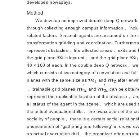
developed nowadays.
Method
We develop an improved double deep Q network （
through collecting enough campus information， inclu
related factors. Since all agents are assumed on th
transformation gridding and coordination. Furthermore
represent obstacles， fire affected areas， exits and lo
m
m
1
the grid plane 
 is layered， and the grid plane 
48 × 100 of each. In the double deep Q network， we
which consists of two category of convolution and full
m
1
m
2
planes with the same size as
 and 
 after envi
m
1
t
'
m
2
t
'
， trainable grid planes
 and 
 can be obtain
represent the duplicable location of the obstacle， and
all status of the agent in the scene， which are used to
the actual evacuation drills， the evacuation of the 
sociality of people， there is a certain social relatio
phenomenon of “gathering and following” in crowd eva
an actual evacuation drill， the organizer often arrange