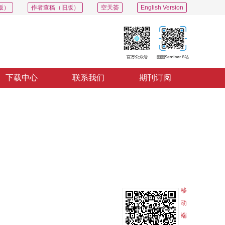
版）
作者查稿（旧版）
空天荟
English Version
下载中心
联系我们
期刊订阅
PDF
导出
分享
收藏
专辑
移
动
端