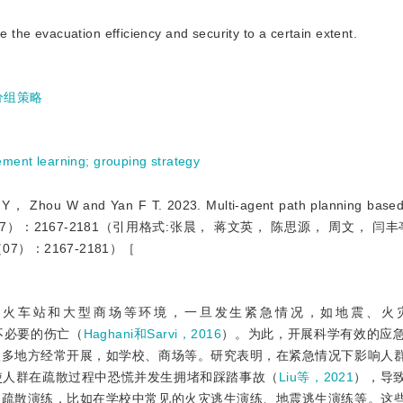
 the evacuation efficiency and security to a certain extent.
分组策略
ement learning
;
grouping strategy
u W and Yan F T. 2023. Multi-agent path planning based
ics， 28（07）：2167-2181（引用格式:张晨， 蒋文英， 陈思源， 周文， 闫丰亭
）：2167-2181）［
、火车站和大型商场等环境，一旦发生紧急情况，如地震、火
不必要的伤亡（
Haghani和Sarvi，2016
）。为此，开展科学有效的应
很多地方经常开展，如学校、商场等。研究表明，在紧急情况下影响人
使人群在疏散过程中恐慌并发生拥堵和踩踏事故（
Liu等，2021
），导
的疏散演练，比如在学校中常见的火灾逃生演练、地震逃生演练等。这