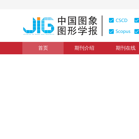
首页
期刊介绍
期刊在线
虚拟现实与增强现实
|
浏览量
:
0
下载量: 569
CSCD: 2
基于双层DQN的多智能体路径
Multi-agent path planning based on improved double
1
1
1
1
张晨
，
蒋文英
，
陈思源
，
周文
2023年28卷第7期 页码：2167-2181
收稿：
2022-01-10
，
DOI：
10.11834/jig.211239