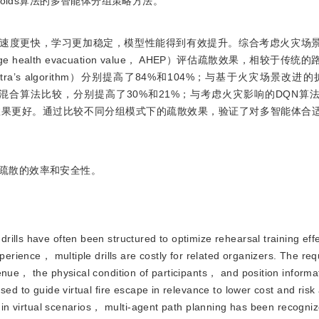
oids算法的多智能体分组策略方法。
敛速度更快，学习更加稳定，模型性能得到有效提升。综合考虑火灾场
alth evacuation value， AHEP）评估疏散效果，相较于传统
A（Dijkstra’s algorithm）分别提高了84%和104%；与基于火灾场景改进
y optimization）混合算法比较，分别提高了30%和21%；与考虑火灾影响的D
效果更好。通过比较不同分组模式下的疏散效果，验证了对多智能体合
疏散的效率和安全性。
 drills have often been structured to optimize rehearsal training eff
xperience， multiple drills are costly for related organizers. The re
enue， the physical condition of participants， and position informat
sed to guide virtual fire escape in relevance to lower cost and risk
ls in virtual scenarios， multi-agent path planning has been recogni