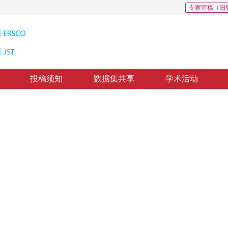
专家审稿（旧
投稿须知
数据集共享
学术活动
规划
 DQN
*
2
，
闫丰亭
修回：
2022-05-18
，
纸质出版：
2023-07-16