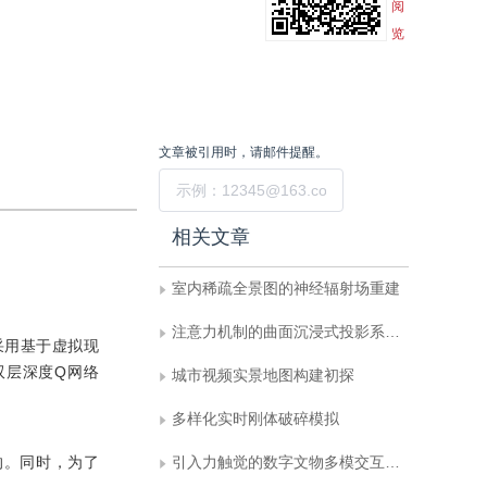
阅
览
文章被引用时，请邮件提醒。
提交
相关文章
室内稀疏全景图的神经辐射场重建
注意力机制的曲面沉浸式投影系统补偿
采用基于虚拟现
双层深度Q网络
城市视频实景地图构建初探
多样化实时刚体破碎模拟
响。同时，为了
引入力触觉的数字文物多模交互方法