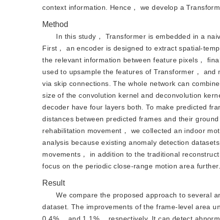
context information. Hence， we develop a Transform
Method
In this study， Transformer is embedded in a naive
First， an encoder is designed to extract spatial-tem
the relevant information between feature pixels， fina
used to upsample the features of Transformer， and me
via skip connections. The whole network can combine t
size of the convolution kernel and deconvolution kern
decoder have four layers both. To make predicted fram
distances between predicted frames and their ground 
rehabilitation movement， we collected an indoor mo
analysis because existing anomaly detection datasets 
movements， in addition to the traditional reconstruc
focus on the periodic close-range motion area further
Result
We compare the proposed approach to several an
dataset. The improvements of the frame-level ar
0.4%， and 1.1%， respectively. It can detect abnormal