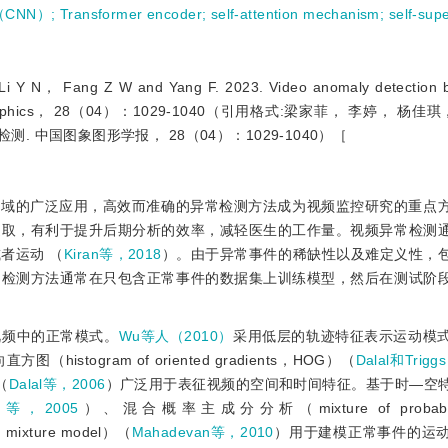
rk（CNN）
;
Transformer encoder
;
self-attention mechanism
;
self-sup
 Fang Z W and Yang F. 2023. Video anomaly detection by 
age and Graphics， 28（04）：1029-1040（引用格式:梁家菲， 李婷， 
测. 中国图象图形学报， 28（04）：1029-1040）［
领域的广泛应用，高效而准确的异常检测方法成为视频监控研究的重点
提取，有利于提升后期分析的效率，减轻医生的工作量。视频异常检测
者运动 （
Kiran等，2018
）。由于异常事件的稀缺性以及难定义性，
常检测方法通常在只包含正常事件的数据集上训练模型，然后在测试阶
视频中的正常模式。
Wu等人（2010）
采用低层的轨迹特征表示运动模
ogram of oriented gradients，HOG）（
Dalal和Trigg
）（
Dalal等，2006
）广泛用于表征视频的空间和时间特征。基于时—空
ng等，2005
）、混合概率主成分分析（mixture of probabili
ixture model）（
Mahadevan等，2010
）用于建模正常事件的运