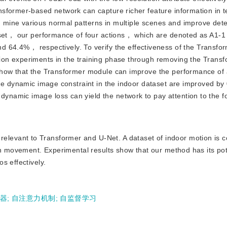
sformer-based network can capture richer feature information in t
mine various normal patterns in multiple scenes and improve dete
taset， our performance of four actions， which are denoted as A1
.4%， respectively. To verify the effectiveness of the Transfo
on experiments in the training phase through removing the Trans
show that the Transformer module can improve the performance of
the dynamic image constraint in the indoor dataset are improved b
namic image loss can yield the network to pay attention to the 
elevant to Transformer and U-Net. A dataset of indoor motion is co
on movement. Experimental results show that our method has its pot
s effectively.
码器
;
自注意力机制
;
自监督学习