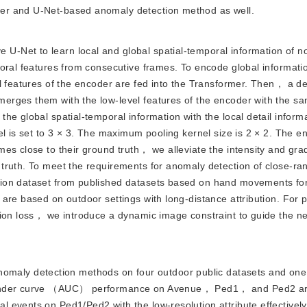
er and U-Net-based anomaly detection method as well.
 U-Net to learn local and global spatial-temporal information of n
poral features from consecutive frames. To encode global informati
l features of the encoder are fed into the Transformer. Then， a d
rges them with the low-level features of the encoder with the sa
he global spatial-temporal information with the local detail inform
el is set to 3 × 3. The maximum pooling kernel size is 2 × 2. The 
es close to their ground truth， we alleviate the intensity and gra
truth. To meet the requirements for anomaly detection of close-ra
tion dataset from published datasets based on hand movements fo
are based on outdoor settings with long-distance attribution. For 
tion loss， we introduce a dynamic image constraint to guide the n
.
omaly detection methods on four outdoor public datasets and one
ea under curve （AUC） performance on Avenue， Ped1， and Ped2 
 events on Ped1/Ped2 with the low-resolution attribute effectively