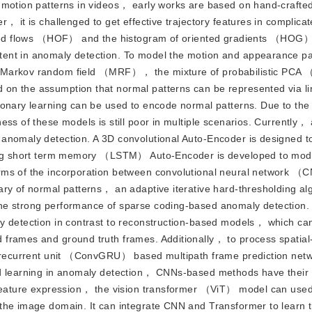
 motion patterns in videos， early works are based on hand-crafte
， it is challenged to get effective trajectory features in complica
iented flows （HOF） and the histogram of oriented gradients （HOG
ent in anomaly detection. To model the motion and appearance pa
ed Markov random field （MRF）， the mixture of probabilistic 
on the assumption that normal patterns can be represented via li
onary learning can be used to encode normal patterns. Due to the i
ess of these models is still poor in multiple scenarios. Currently
 anomaly detection. A 3D convolutional Auto-Encoder is designed 
 long short term memory （LSTM） Auto-Encoder is developed to mod
erms of the incorporation between convolutional neural network 
ry of normal patterns， an adaptive iterative hard-thresholding alg
he strong performance of sparse coding-based anomaly detection.
y detection in contrast to reconstruction-based models， which ca
 frames and ground truth frames. Additionally， to process spatial
e recurrent unit （ConvGRU） based multipath frame prediction netw
d learning in anomaly detection， CNNs-based methods have their l
f feature expression， the vision transformer （ViT） model can used
the image domain. It can integrate CNN and Transformer to learn t