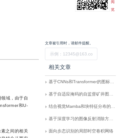
阅
览
文章被引用时，请邮件提醒。
提交
相关文章
基于CNNs和Transformer的图标生成模型IconFormer
基于自适应掩码的自监督矿井图像去噪
测领域，由于自
rmer和U-
结合视觉Mamba和块特征分布的工业异常检测
基于深度学习的图像反射消除方法综述
像素之间的相关
面向步态识别的局部时空卷积网络