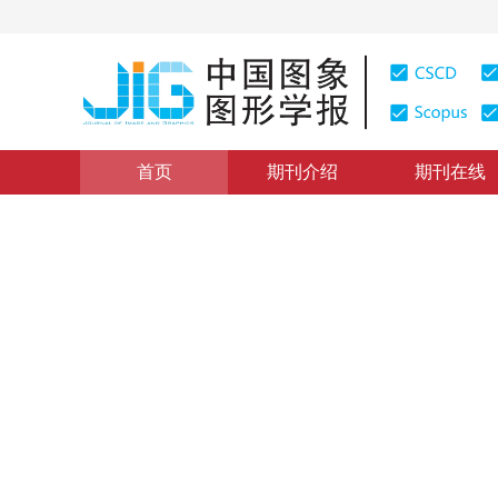
首页
期刊介绍
期刊在线
图像分析和识别
|
浏览量
:
0
下载量: 437
CSCD: 3
融合自注意力和自编码器的视
Video anomaly detection by fusing self-attention and
1
2
3
4
5
梁家菲
，
李婷
，
杨佳琪
，
李
2023年28卷第4期 页码：1029-1040
收稿：
2021-12-26
，
DOI：
10.11834/jig.211147