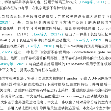
设，稀疏编码和字典学习也广泛用于编码正常模式（
Cong等，2011
）
征的表征能力有限，在复杂场景下鲁棒性较差。
及自然语言处理等领域取得成功，异常检测也逐渐成为深度学习
2019
）。基于自编码器的深度学习方法广泛用于解决视频异
帧，同时学习时间和空间特征。结合卷积神经网络（convolutiona
 memory， LSTM），
Luo等人（2017a）
提出了一种基于长短期记忆
 ConvLSTM-AE）用于表征正常事件的外观和运动模式。
Zhou等人（2019）
将
重建的模型不同，
Liu等人（2018）
将基于U-Net网络的预测网络应用
（2022）
提出一种基于门控循环卷积网络（convolutional gate recur
时空信息。然而，由于卷积运算的局部性，基于卷积神经网络的方法在建
vitskiy等，2021
）将自然语言处理领域的Transformer应用于图像领
全局上下文信息，提高模型的特征表达能力。
的视频异常检测算法，将基于自注意力机制的Transformer嵌入U-Net网
，编码器对输入的连续帧进行下采样提取低层空间特征，并将最后一
之间的相关信息。然后解码器对编码特征进行上采样，通过跳跃连接与编码器
现异常定位。本文在特征层面通过Transformer进行运动模式挖掘
集大多基于室外远景运动信息，本文进一步收集了针对异常分析的室内
进一步引入动态图约束引导网络关注运动轨迹区域。本文在4个室外和