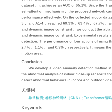
dataset， it achieves an AUC of 65.1%. Since the Tran
self-attention mechanism， the proposed network can 
performance effectively. On the collected indoor da
3， and A1-4， reached 60.3%， 63.4%， 67.7%， and 64
and dynamic image constraint， we conduct the ablati
and dynamic image constraint. Experimental results 
detection. The performance of four actions of using 
2.4%， 1.1%， and 0.9%， respectively. It means the dy
motion area.
Conclusion
We develop a video anomaly detection method in r
the abnormal analysis of indoor close-up rehabilitati
detect abnormal behaviors in indoor and outdoor video
关键词
异常检测
;
卷积神经网络（CNN）
;
Transformer编
Keywords