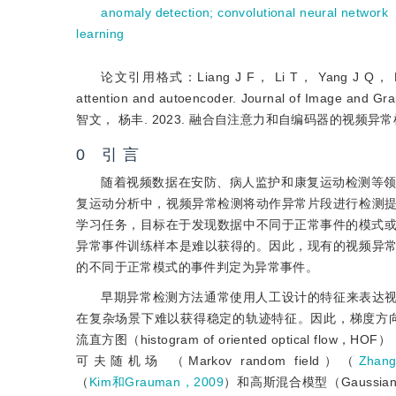
anomaly detection
;
convolutional neural netwo
learning
论文引用格式：Liang J F， Li T， Yang J Q， Li Y N，
attention and autoencoder. Journal of Im
智文， 杨丰. 2023. 融合自注意力和自编码器的视频异常检
0 引 言
随着视频数据在安防、病人监护和康复运动检测等
复运动分析中，视频异常检测将动作异常片段进行检测
学习任务，目标在于发现数据中不同于正常事件的模式或
异常事件训练样本是难以获得的。因此，现有的视频异
的不同于正常模式的事件判定为异常事件。
早期异常检测方法通常使用人工设计的特征来表达
在复杂场景下难以获得稳定的轨迹特征。因此，梯度方向直方图（hist
流直方图（histogram of oriented optical flow，HOF
可夫随机场 （Markov random field）（
Zha
（
Kim和Grauman，2009
）和高斯混合模型（Gaussian m