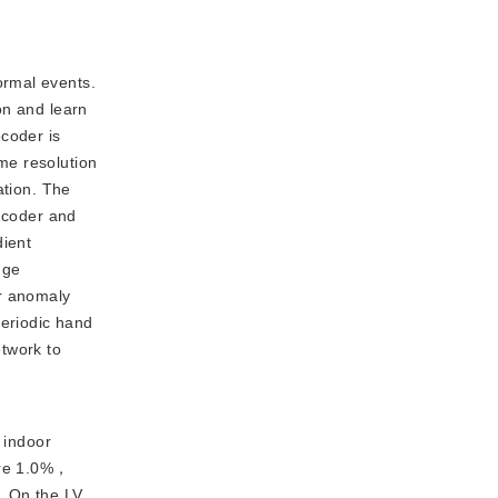
ormal events.
on and learn
ecoder is
me resolution
ation. The
encoder and
dient
nge
r anomaly
periodic hand
etwork to
 indoor
are 1.0%，
. On the LV