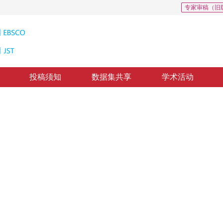
专家审稿（旧
投稿须知
数据集共享
学术活动
频异常检测
 autoencoder
*
6
7
1
2
3
1
2
3
亚楠
，
方智文
，
杨丰
修回：
2022-05-27
，
纸质出版：
2023-04-16