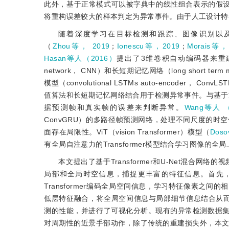
此外，基于正常模式可以被字典中的线性组合表示的假
将重构误差较大的样本判定为异常事件。由于人工设计特
随着深度学习在目标检测和跟踪、图像识别以
（
Zhou等， 2019
；
Ionescu等，2019
；
Morais等，
Hasan等人（2016）
提出了3维卷积自动编码器来重建图像
network， CNN）和长短期记忆网络（long short term
模型（convolutional LSTMs auto-encoder，
值算法和长短期记忆网络结合用于检测异常事件。与基于
据预测帧和真实帧的误差来判断异常。
Wang等人 
ConvGRU）的多路径帧预测网络，处理不同尺度的
面存在局限性。ViT（vision Transformer）模型（
Doso
有全局自注意力的Transformer模型结合学习图像的
本文提出了基于Transformer和U-Net混合网络
局部和全局时空信息，捕捉更丰富的特征信息。首先
Transformer编码全局空间信息，学习特征像素
低层特征融合，将全局空间信息与局部细节信息结合从而实
测的性能，并进行了可视化分析。现有的异常检测数据
对周期性的近景手部动作，除了传统的重建损失外，本文