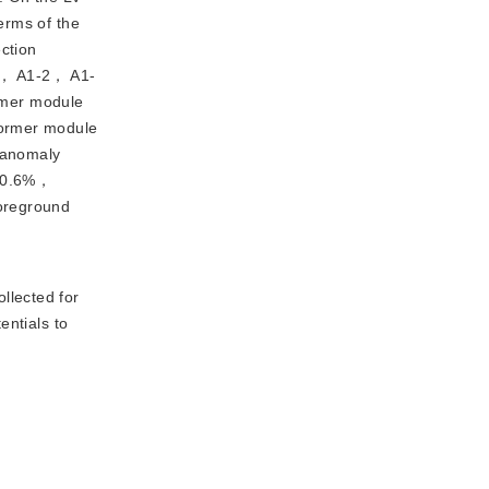
erms of the
ction
-1， A1-2， A1-
rmer module
former module
 anomaly
y 0.6%，
foreground
llected for
entials to