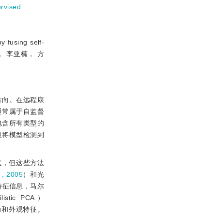
ervised
fusing self-
杨佳琪， 李亚楠， 方
方向。在远程康
通常属于自监督
包含所有类型的
段将模型检测到
式，但这些方法
s，2005
）和光
特征信息，马尔
stic PCA）
动和外观特征。