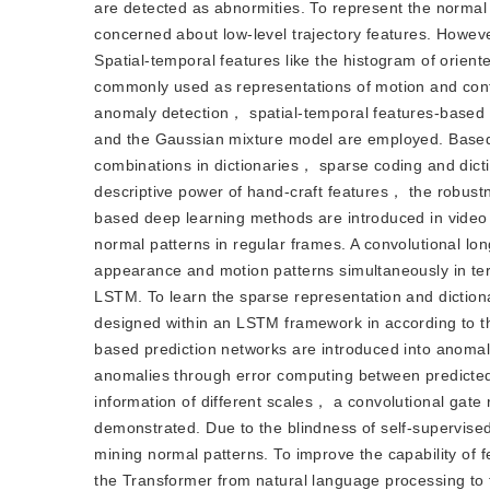
are detected as abnormities. To represent the normal
concerned about low-level trajectory features. However
Spatial-temporal features like the histogram of or
commonly used as representations of motion and cont
anomaly detection， spatial-temporal features-bas
and the Gaussian mixture model are employed. Based 
combinations in dictionaries， sparse coding and dicti
descriptive power of hand-craft features， the robustn
based deep learning methods are introduced in video
normal patterns in regular frames. A convolutional
appearance and motion patterns simultaneously in t
LSTM. To learn the sparse representation and dictiona
designed within an LSTM framework in according to t
based prediction networks are introduced into anomal
anomalies through error computing between predicted
information of different scales， a convolutional gat
demonstrated. Due to the blindness of self-supervise
mining normal patterns. To improve the capability o
the Transformer from natural language processing to 