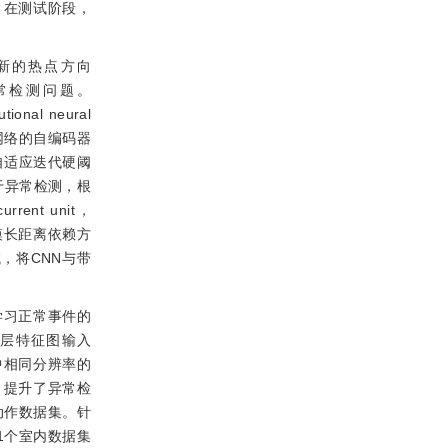
。在测试阶段，
新的热点方向
常检测问题。
l neural
网络的自编码器
自适应迭代硬阈
于异常检测，根
rent unit，
模长距离依赖方
域，将CNN与带
络学习正常事件的
层特征图输入
中相同分辨率的
，提升了异常检
动作数据集。针
1个室内数据集