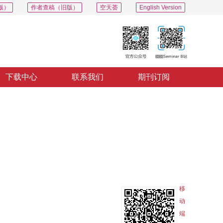
版）
作者查稿（旧版）
空天荟
English Version
下载中心
联系我们
期刊订阅
PDF
导出
分享
收藏
专辑
移
动
端