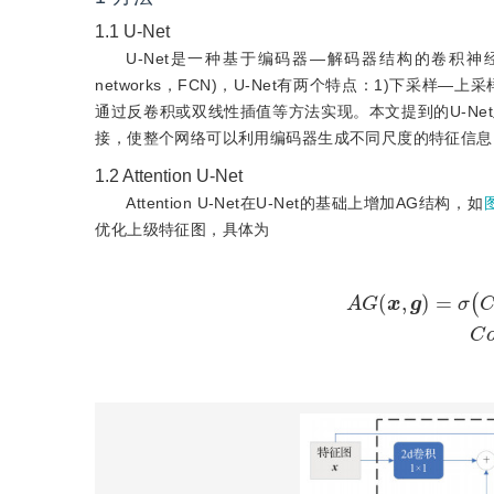
1.1
U-Net
U-Net是一种基于编码器—解码器结构的卷积神经网络
networks，FCN)，U-Net有两个特点：1)下采
通过反卷积或双线性插值等方法实现。本文提到的U-Ne
接，使整个网络可以利用编码器生成不同尺度的特征信息。
1.2
Attention U-Net
Attention U-Net在U-Net的基础上增加AG结构，如
优化上级特征图，具体为
A
G
(
x
,
g
)
=
σ
(
C
o
n
v
2
d
1
×
1
(
R
e