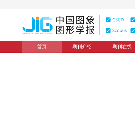
首页
期刊介绍
期刊在线
计算机断层扫描图像
|
浏览量
:
0
下载量: 192
CSCD: 3
LFSCA-UNet：基于空间
络
LFSCA-UNet: liver fibrosis region segmentation netwo
*
*
1
1
2
陈弘扬
，
高敬阳
，
赵地
，
吴
5
5
，
周沐瑶
，
柏冰冰