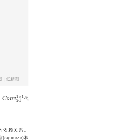
图
|
低精图
C
d
o
1
n
×
v
1
2
，
代
通道间的依赖关系。
squeeze)和