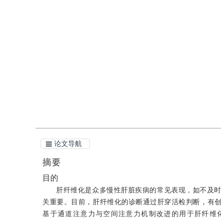
2021年26卷第9期 页码：2121-2134
收稿：
2021-04-06
，
DOI：
10.11834/jig.210236
引用
阅读全文PDF
论文导航
摘要
目的
肝纤维化是众多慢性肝脏疾病的常见表现，如不及
关重要。目前，肝纤维化的诊断通过肝穿活检判断，有
基于通道注意力与空间注意力机制改进的用于肝纤维化区域的自动化分割U-N