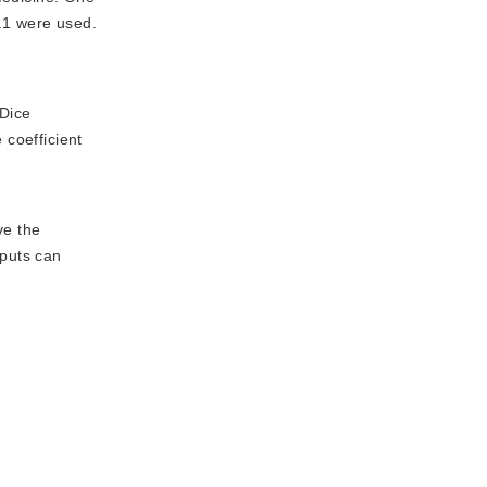
.1 were used.
 Dice
 coefficient
ve the
nputs can