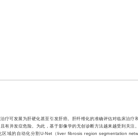
修回：
2021-5-7
，
录用：
2021-5-15
，
纸质出版：
2021-09-16
时治疗可发展为肝硬化甚至引发肝癌。肝纤维化的准确评估对临床治疗
创且有并发症危险。为此，基于影像学的无创诊断方法越来越受到关注
et（liver fibrosis region segmentation networ