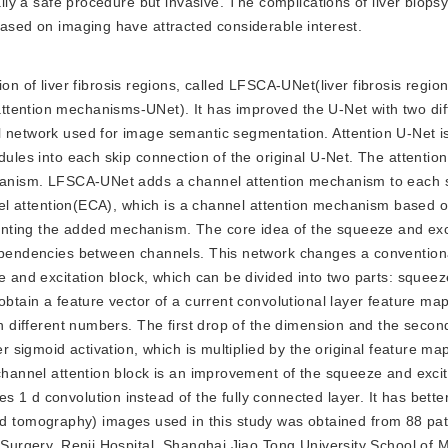
ally a safe procedure but invasive. The complications of liver biopsy
based on imaging have attracted considerable interest.
n of liver fibrosis regions, called LFSCA-UNet(liver fibrosis regio
tention mechanisms-UNet). It has improved the U-Net with two dif
l network used for image semantic segmentation. Attention U-Net 
dules into each skip connection of the original U-Net. The attentio
echanism. LFSCA-UNet adds a channel attention mechanism to each 
nnel attention(ECA), which is a channel attention mechanism based 
nting the added mechanism. The core idea of the squeeze and exc
dependencies between channels. This network changes a convention
ze and excitation block, which can be divided into two parts: squee
obtain a feature vector of a current convolutional layer feature m
ith different numbers. The first drop of the dimension and the seco
er sigmoid activation, which is multiplied by the original feature ma
 channel attention block is an improvement of the squeeze and excit
 1 d convolution instead of the fully connected layer. It has bette
tomography) images used in this study was obtained from 88 pati
r Surgery, Renji Hospital, Shanghai Jiao Tong University School of 