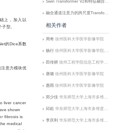
Swin Transformer V2和特征融合的U-Net图像去噪方法
融合通道注意力的跨尺度Transformer图像超分辨率重建
的基础上，加入以
相关作者
3个子型。
周奇
徐州医科大学医学影像学院
t的Dice系数
杨行
徐州医科大学医学影像学院;中国矿业大学信息与控制工程学院
田传耕
徐州工程学院信息工程学院(大数据学院)
道注意力模块优
唐璐
徐州医科大学医学影像学院
惠雨
徐州医科大学医学影像学院
郑少佳
华东师范大学上海市多维度信息处理重点实验室;华东师范大学空间信息与定位导航上海高校工程研究中心
o liver cancer
邱崧
华东师范大学上海市多维度信息处理重点实验室;华东师范大学空间信息与定位导航上海高校工程研究中心
 have shown
r fibrosis is
李庆利
华东师范大学上海市多维度信息处理重点实验室;华东师范大学空间信息与定位导航上海高校工程研究中心
 the medical