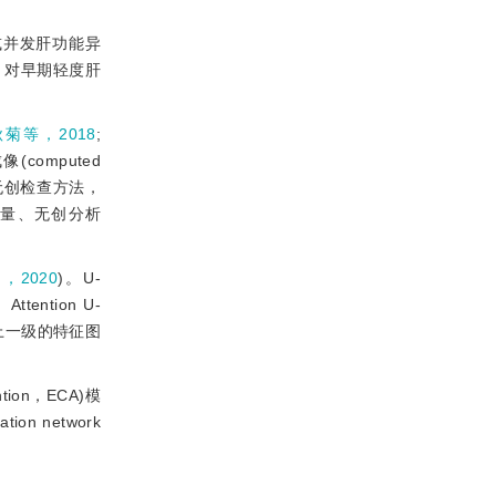
或并发肝功能异
，对早期轻度肝
菊等，2018
;
computed
无创检查方法，
定量、无创分析
等，2020
)。U-
tion U-
图对上一级的特征图
tion，ECA)模
n network