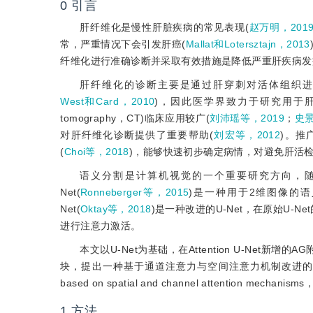
0
引言
肝纤维化是慢性肝脏疾病的常见表现(
赵万明，201
常，严重情况下会引发肝癌(
Mallat和Lotersztajn，2013
纤维化进行准确诊断并采取有效措施是降低严重肝疾病发
肝纤维化的诊断主要是通过肝穿刺对活体组织进
West和Card，2010
)，因此医学界致力于研究用于
tomography，CT)临床应用较广(
刘沛瑶等，2019
；
史景
对肝纤维化诊断提供了重要帮助(
刘宏等，2012
)。推
(
Choi等，2018
)，能够快速初步确定病情，对避免肝活
语义分割是计算机视觉的一个重要研究方向，随
Net(
Ronneberger等，2015
)是一种用于2维图像的语义
Net(
Oktay等，2018
)是一种改进的U-Net，在原始U-Ne
进行注意力激活。
本文以U-Net为基础，在Attention U-Net新增的AG附
块，提出一种基于通道注意力与空间注意力机制改进的用于肝纤维化区域的自
based on spatial and channel attention mechanis
1
方法