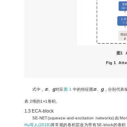
图1
Fig 1
Atte
x
g
x
g
式中，
、
对应
图 1
中的特征图
、
，分别代表
表 2维的1×1卷积。
1.3
ECA-block
SE-NET(squeeze-and-excitation 
Hu等人(2018)
将常规的卷积层改为带有SE-block的卷