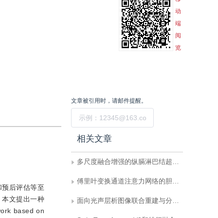
动
端
阅
览
文章被引用时，请邮件提醒。
提交
相关文章
多尺度融合增强的纵膈淋巴结超声弹性图像分割
傅里叶变换通道注意力网络的胆管癌高光谱图像分割
和预后评估等至
。本文提出一种
面向光声层析图像联合重建与分割的双向反馈迭代优化网络
k based on