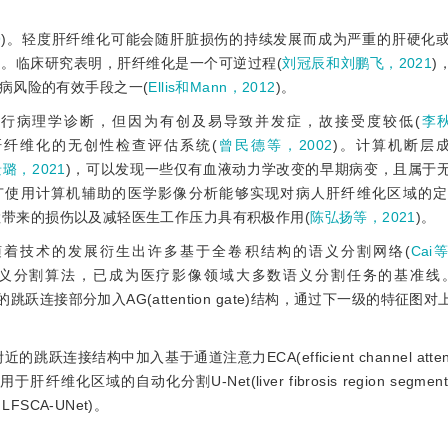
9
)。轻度肝纤维化可能会随肝脏损伤的持续发展而成为严重的肝硬化
)。临床研究表明，肝纤维化是一个可逆过程(
刘冠辰和刘鹏飞，2021
)
病风险的有效手段之一(
Ellis和Mann，2012
)。
行病理学诊断，但因为有创及易导致并发症，故接受度较低(
李秋
肝纤维化的无创性检查评估系统(
曾民德等，2002
)。计算机断层成像(
璐，2021
)，可以发现一些仅有血液动力学改变的早期病变，且属于
广使用计算机辅助的医学影像分析能够实现对病人肝纤维化区域的
检带来的损伤以及减轻医生工作压力具有积极作用(
陈弘扬等，2021
)。
着技术的发展衍生出许多基于全卷积结构的语义分割网络(
Cai
分割算法，已成为医疗影像领域大多数语义分割任务的基准线。Atten
t的跳跃连接部分加入AG(attention gate)结构，通过下一级的特征
近的跳跃连接结构中加入基于通道注意力ECA(efficient channel atten
动化分割U-Net(liver fibrosis region segmentatio
ms，LFSCA-UNet)。