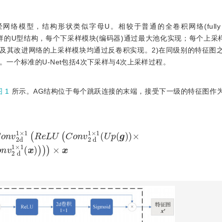
模型，结构形状类似字母U。相较于普通的全卷积网络(fully convo
样—上采样的U型结构，每个下采样模块(编码器)通过最大池化实现；每个上采
t及其改进网络的上采样模块均通过反卷积实现。2)在同级别的特征图
一个标准的U-Net包括4次下采样与4次上采样过程。
图 1
所示。AG结构位于每个跳跃连接的末端，接受下一级的特征图作
L
U
(
C
o
n
v
2
d
1
×
1
(
U
p
(
g
)
)
×
C
o
n
v
2
d
1
×
1
(
x
)
)
)
)
×
x