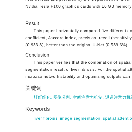
Nvidia Tesla P100 graphics cards with 16 GB memory 
Result
This paper horizontally compared five different ex
coefficient, Jaccard index, precision, recall (sensitiv
(0.933 3), better than the original U-Net (0.539 6%).
Conclusion
This paper verifies that the combination of spati
segmentation result of liver fibrosis. For the spatial 
increase network stability and optimizing outputs can 
关键词
肝纤维化
;
图像分割
;
空间注意力机制
;
通道注意力机
Keywords
liver fibrosis
;
image segmentation
;
spatial attent