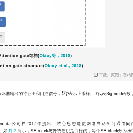
Attention gate结构(
Oktay等，2018
)
ntion gate structure(
Oktay et al., 2018
)
下载:
原图
|
高精
U
p
σ
编码器输出的特征图和门控信号，
表示上采样。
代表Sigmoid函数
networks)由Momenta公司在2017年提出，核心思想是使网络自动学习
积，如
图 2
所示，SE-block与传统卷积是并行的，每个SE-block分为压缩(