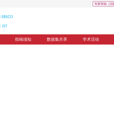
专家审稿（旧
投稿须知
数据集共享
学术活动
与通道注意力机制的肝纤维化区域分割网
rk based on spatial and channel attention mechanisms
3
4
5
5
3
忌
，
陈金军
，
全显跃
，
李欣明
，
薛峰