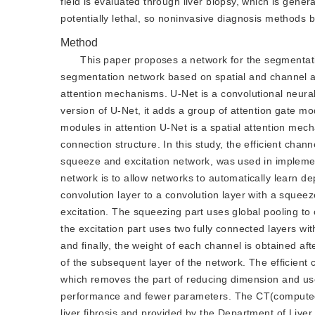
field is evaluated through liver biopsy, which is gener
potentially lethal, so noninvasive diagnosis methods 
Method
This paper proposes a network for the segmentatio
segmentation network based on spatial and channel at
attention mechanisms. U-Net is a convolutional neura
version of U-Net, it adds a group of attention gate mo
modules in attention U-Net is a spatial attention m
connection structure. In this study, the efficient cha
squeeze and excitation network, was used in impleme
network is to allow networks to automatically learn 
convolution layer to a convolution layer with a squee
excitation. The squeezing part uses global pooling to 
the excitation part uses two fully connected layers w
and finally, the weight of each channel is obtained aft
of the subsequent layer of the network. The efficient
which removes the part of reducing dimension and uses
performance and fewer parameters. The CT(computed 
liver fibrosis and provided by the Department of Live