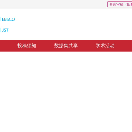
专家审稿（旧
投稿须知
数据集共享
学术活动
498
CSCD: 5
法
hm
3
1
1
1
1
王靖齐
，
李笑岚
，
陈卫刚
，
华璟
，
WangXun
，
纸质出版：
2017