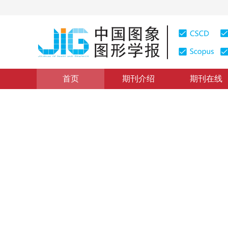
首页
期刊介绍
期刊在线
第十一届中国计算机图形学大会栏目
|
浏览量
:
0
下载量: 
深度学习辅助的多行人跟踪算
Deep-learning-aided multi-pedestrian tracking algorit
1
1
2
1
王慧燕
，
杨宇涛
，
张政
，
严国丽
，
2017年22卷第3期 页码：349-357
网络出版：
2017-03-01
DOI：
10.11834/jig.20170309