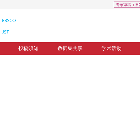
专家审稿（旧
投稿须知
数据集共享
学术活动
保边去雾算法
 dark channel prior and bilateral filtering
，
纸质出版：
2017