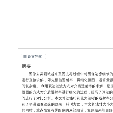
引用
阅读全文PDF
论文导航
摘要
图像去雾领域越来重视去雾过程中对图像边缘细节
进行直接求解，即先预估透射率，再细化抠图，运算量
间复杂度。 利用双边滤波方式对介质透射率的求解，是
抠图的方式对介质透射率进行细化的过程，提高了算法的
间进行了对比分析。本文算法能得到较为清晰的透射率
到了平滑图像边缘的效果；耗时方面，本文算法对大小为60
的同时，重点恢复有雾图像的局部细节，复原结果能更好