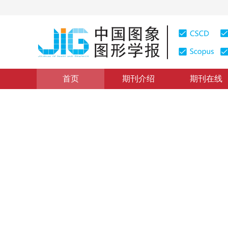
首页
期刊介绍
期刊在线
图像处理和编码
|
浏览量
:
0
下载量: 1759
CSCD: 9
双边滤波与暗通道结合的图像
Image defogging and edge preserving algorithm based on
1
1
曾接贤
，
余永龙
2017年22卷第2期 页码：147-153
网络出版：
2017-01-21
DOI：
10.11834/jig.20170201