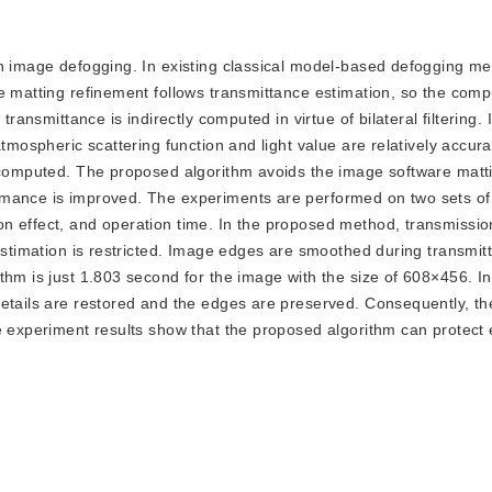
s in image defogging. In existing classical model-based defogging m
e matting refinement follows transmittance estimation, so the comp
ransmittance is indirectly computed in virtue of bilateral filtering. 
tmospheric scattering function and light value are relatively accura
y computed. The proposed algorithm avoids the image software matti
rmance is improved. The experiments are performed on two sets of
 effect, and operation time. In the proposed method, transmission
 estimation is restricted. Image edges are smoothed during transmit
thm is just 1.803 second for the image with the size of 608×456. In
details are restored and the edges are preserved. Consequently, t
e experiment results show that the proposed algorithm can protect 