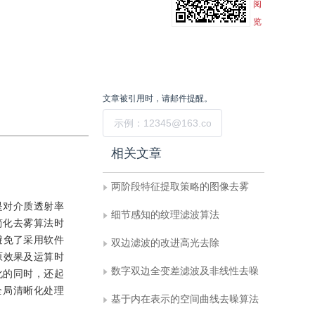
阅
览
文章被引用时，请邮件提醒。
提交
相关文章
两阶段特征提取策略的图像去雾
是对介质透射率
细节感知的纹理滤波算法
简化去雾算法时
避免了采用软件
双边滤波的改进高光去除
原效果及运算时
数字双边全变差滤波及非线性去噪
化的同时，还起
全局清晰化处理
基于内在表示的空间曲线去噪算法