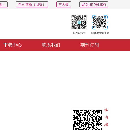
版）
作者查稿（旧版）
空天荟
English Version
下载中心
联系我们
期刊订阅
PDF
导出
分享
收藏
专辑
移
动
端