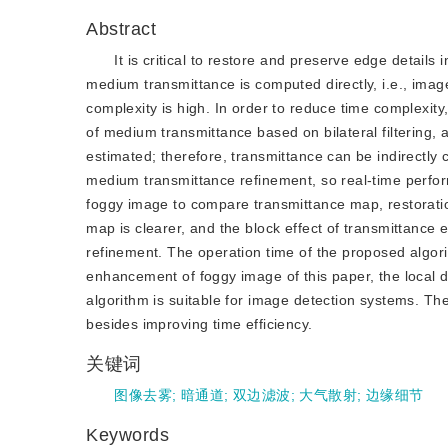
Abstract
It is critical to restore and preserve edge detail
medium transmittance is computed directly, i.e., imag
complexity is high. In order to reduce time complexity, t
of medium transmittance based on bilateral filtering, a
estimated; therefore, transmittance can be indirectl
medium transmittance refinement, so real-time perfo
foggy image to compare transmittance map, restoration
map is clearer, and the block effect of transmittance
refinement. The operation time of the proposed algori
enhancement of foggy image of this paper, the local 
algorithm is suitable for image detection systems. Th
besides improving time efficiency.
关键词
图像去雾
;
暗通道
;
双边滤波
;
大气散射
;
边缘细节
Keywords