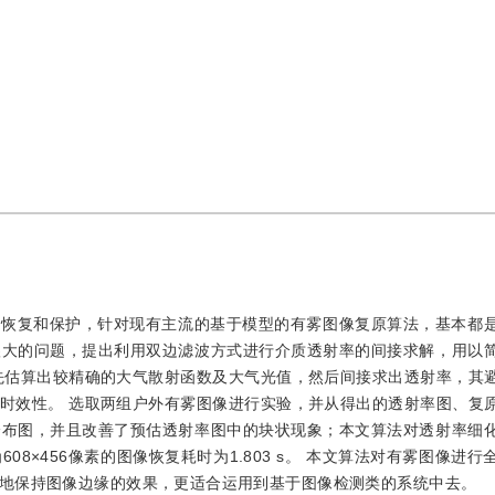
的恢复和保护，针对现有主流的基于模型的有雾图像复原算法，基本都
很大的问题，提出利用双边滤波方式进行介质透射率的间接求解，用以
先估算出较精确的大气散射函数及大气光值，然后间接求出透射率，其
时效性。 选取两组户外有雾图像进行实验，并从得出的透射率图、复
分布图，并且改善了预估透射率图中的块状现象；本文算法对透射率细
8×456像素的图像恢复耗时为1.803 s。 本文算法对有雾图像进行
地保持图像边缘的效果，更适合运用到基于图像检测类的系统中去。