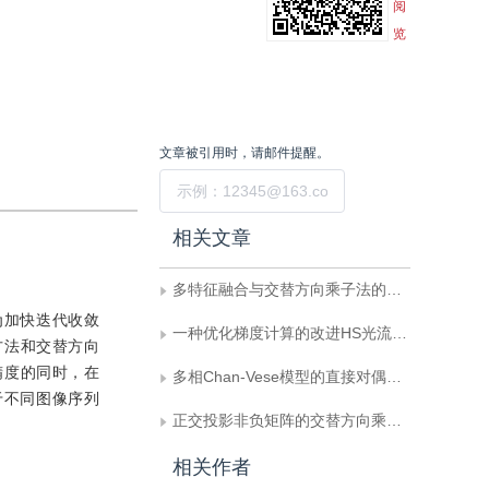
阅
览
文章被引用时，请邮件提醒。
提交
相关文章
多特征融合与交替方向乘子法的行人再识别
为加快迭代收敛
一种优化梯度计算的改进HS光流算法
方法和交替方向
精度的同时，在
多相Chan-Vese模型的直接对偶方法
于不同图像序列
正交投影非负矩阵的交替方向乘子分解方法
相关作者