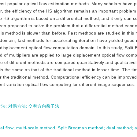
ost popular optical flow estimation methods. Many scholars have 
, the efficiency of the HS algorithm remains an important proble
 HS algorithm is based on a differential method, and it only can 
been proposed to solve the problem that a differential method cann
this method is slower than before. Fast methods are studied in this 
 domain, fast methods for accelerating iteration have yielded good 
displacement optical flow computation domain. In this study, Split
 of multipliers are applied to large displacement optical flow comp
ime of different methods are compared quantitatively and qualitative
is the same as that of the traditional method in lesser time. The ti
or the traditional method. Computational efficiency can be improved
nt variation optical flow computing for different image sequences.
n方法
;
对偶方法
;
交替方向乘子法
al flow
;
multi-scale method
;
Split Bregman method
;
dual method
;
a