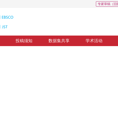
专家审稿（旧
投稿须知
数据集共享
学术活动
法
al flow computation
质出版：
2017