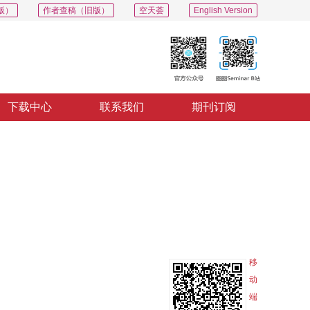
版）
作者查稿（旧版）
空天荟
English Version
下载中心
联系我们
期刊订阅
PDF
导出
分享
收藏
专辑
移
动
端