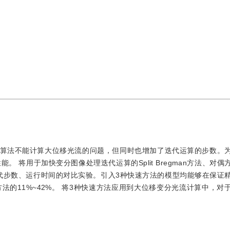
nck）算法不能计算大位移光流的问题，但同时也增加了迭代运算的步数。
 将用于加快变分图像处理迭代运算的Split Bregman方法、对偶
代步数、运行时间的对比实验。引入3种快速方法的模型均能够在保证
的11%~42%。 将3种快速方法应用到大位移变分光流计算中，对