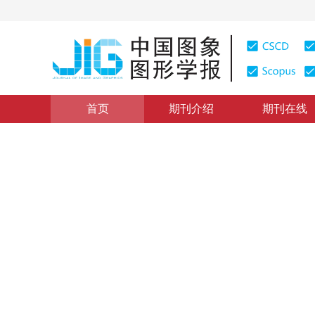
首页
期刊介绍
期刊在线
图像分析和识别
|
浏览量
:
0
下载量: 1696
CSCD: 0
大位移变分光流计算的快速算
Fast algorithms for large displacement variation optic
1
1
1
1
刘博文
，
魏伟波
，
潘振宽
，
王守润
2017年22卷第1期 页码：66-74
网络出版：
2016-12-29
，
纸
DOI：
10.11834/jig.20170108