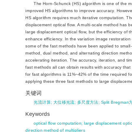
The Horn-Schunck (HS) algorithm is one of the m
improved HS algorithms to improve accuracy. However
HS algorithm requires much iterative computation. The
displacement optical flow. A multi-scale method has 
large displacement optical flow, but the efficiency of 
enhance efficiency. In the variation image restoration
some of the fast methods have been applied to small-
method, dual method, and alternating direction method
accelerating iteration. The accuracy, iteration, and t
fast methods all can obtain results with accuracy that 
for fast algorithms is 11%~42% of the time required f
applying these three fast methods to large displaceme
关键词
光流计算
;
大位移光流
;
多尺度方法
;
Split Bregma
Keywords
optical flow computation
;
large displacement optic
direction method of multipliers