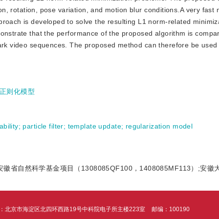
ion, rotation, pose variation, and motion blur conditions.A very fast
proach is developed to solve the resulting L1 norm-related minimiz
monstrate that the performance of the proposed algorithm is compar
hmark video sequences. The proposed method can therefore be used 
正则化模型
ability
;
particle filter
;
template update
;
regularization model
;安徽省自然科学基金项目（1308085QF100，1408085MF113）;
：北京市海淀区北四环西路19号中科院电子所主楼223室
邮编：100190