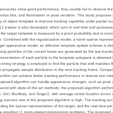
proaches show good performance, they usually fail to observe the
motion blur, and illumination or pose variation. This study proposes
y of object template to improve tracking capability under partial oc
L1 tracker is also developed, which runs in real time and possesse
he target template is measured by a priori probability and is cons
e. Combined with the regularization model, a novel sparse represe
rget appearance model, an effective template update scheme is de
ing particles of the current frame are generated by the last trackin
presentation of each particle to the template subspace is obtained 
rching strategy is employed to find the particle that well matches 
d to propagate sample distribution in the next tracking frame. Compa
gorithm can achieve better tracking performance in diverse test vid
proposed algorithm can handle appearance changes, such as pose v
mpared with state-of-the-art methods, the proposed algorithm perfo
 Girl, BlurBody, and Singer1, with average center location errors o
ng success rate of the proposed algorithm is high. The tracking acc
ding the sparse representation of the target, and the real-time pe
e resulting L1 norm-related minimization problems. The proposed 