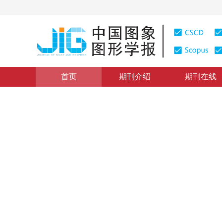
首页
期刊介绍
期刊在线
图像处理和编码
|
浏览量
:
0
下载量: 419
CSCD: 2
联合模板先验概率和稀疏表示
Target tracking based on a priori probability of templa
1
2
1
2
1
2
1
田猛
，
路成
，
周健
，
施汉琴
，
2016年21卷第11期 页码：1455
网络出版：
2016-11-03
，
DOI：
10.11834/jig.20161105