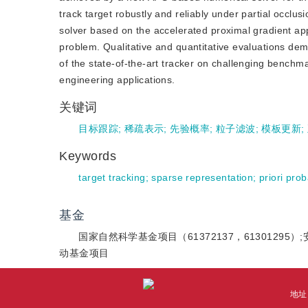
track target robustly and reliably under partial occlus
solver based on the accelerated proximal gradient ap
problem. Qualitative and quantitative evaluations de
of the state-of-the-art tracker on challenging benc
engineering applications.
关键词
目标跟踪
;
稀疏表示
;
先验概率
;
粒子滤波
;
模板更新
;
Keywords
target tracking
;
sparse representation
;
priori prob
基金
国家自然科学基金项目（61372137，61301295）
动基金项目
地址