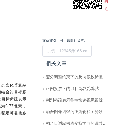
阅
览
文章被引用时，请邮件提醒。
提交
相关文章
变分调整约束下的反向低秩稀疏学习目标跟踪
姿态变化等复杂
正例投票下的L1目标跟踪算法
相结合的目标跟
选目标稀疏表示
判别稀疏表示鲁棒快速视觉跟踪
6.77像素，
融合图像增强的正则化相关滤波无人机目标跟踪
以稳定可靠地跟
融合自适应稀疏变换学习的磁共振指纹重建方法