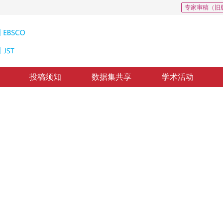
专家审稿（旧
投稿须知
数据集共享
学术活动
的目标跟踪
te and sparse representation
1
陶亮
纸质出版：
2016