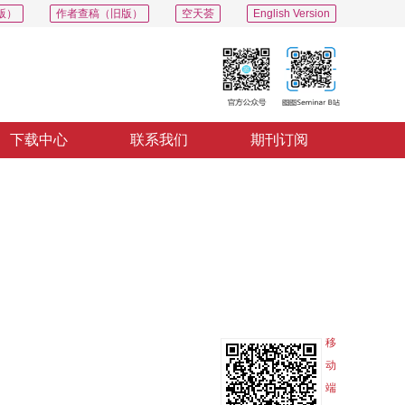
版）
作者查稿（旧版）
空天荟
English Version
下载中心
联系我们
期刊订阅
PDF
导出
分享
收藏
专辑
移
动
端