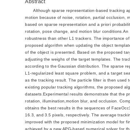
Abstract
Although sparse representation-based tracking ap
motion because of noise, rotation, partial occlusion, 
based on sparse representation and a priori probabilit
rotation, pose change, and motion blur conditions.An 
robustness than other L1 trackers. The importance of t
proposed algorithm when updating the object templat
of the object is presented. Based on the proposed ta
adjusting the weighs of the target templates. The track
according to the Gaussian distribution. The sparse re
L1-regularized least square problem, and a target sea
as the tracking result. The particle filter is then use
existing popular tracking algorithms, the proposed al
datasets.Experimental results demonstrate that the 
rotation, illumination,motion blur, and occlusion. Co
obtains the best results in the sequences of FaceOcc1,
16.3, and 3.5 pixels, respectively. The average tracki
improved with the proposed minimization model for fin
achieved by a new APG-based numerical solver for th