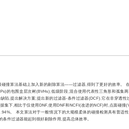
级碰撞算法基础上加入新的剔除算法——过滤器,得到了更好的效率。 
Ps)的包围盒层次树(BVHs);低级阶段,混合使用代表性三角形和孤集
缺陷,提出解决方案;提出新的过滤器-条件过滤器(DCF),它在非穿透性过
数据集下,相比于仅使用DNF,使用DNF和NCFI(改进的NCF)时,点面碰撞
比例为87.94%。 本文算法对于一般情况下的大规模柔体的碰撞检测具有普适
出的条件过滤器能起到很好剔除作用,提高总体效率。