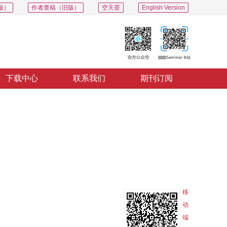
版）
作者查稿（旧版）
空天荟
English Version
下载中心
联系我们
期刊订阅
PDF
导出
分享
收藏
专辑
移
动
端