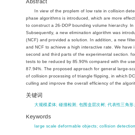
Abstract
In view of the proplem of low rate in collision de
phase algorithms is introduced, which are more effe
to construct a 26-DOP bounding volume hierarchy. In
Subsequently, a new elimination algorithm was introduce
(NCF) and provided a solution. In addition, a new fil
and NCF to achieve a high interactive rate. We have 
second and third parts of the experimental section. f
tests to be reduced by 85.90% compared with the use
87.94%. The proposed approach for general large-scale
of collision processing of triangle flipping, in which D
culling and improve the overall efficiency of the algor
关键词
大规模柔体
;
碰撞检测
;
包围盒层次树
;
代表性三角形
Keywords
large scale deformable objects
;
collision detectio