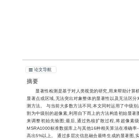
引用
阅读全文PDF
论文导航
摘要
显著性检测是基于对人类视觉的研究,用来帮助计算
显著点或区域,无法突出对象整体的显著性以及无法区分
测方法。 与当前大多数方法不同,本文同时运用了中级
割为中级别的超像素,利用自下而上的方法构造初始显著
来调整初始先验图;最后,通过热核扩散过程,将超像素
MSRA1000标准数据库上与其他16种相关算法在准确
高出5%以上。 通过多层次信息融合最终生成的显著图