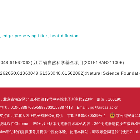
;
edge-preserving filter
;
heat diffusion
048,61562062);江西省自然科学基金项目(20151BAB211006)
61262050,61363049,61363048,61562062);Natural Science Foundatio
：北京市海淀区北四环西路19号中科院电子所主楼223室
邮编：100190
话：010-58887035/58887030/58887418
Email：jig@aircas.ac.cn
支持由北京北大方正电子有限公司提供
京ICP备05080539号-4
京公网安备1101
统建议在Chrome、 IE9+ 以上版本浏览器阅读本站内容，360浏览器请切换至极速模
okies帮助我们提供服务并提供个性化体验。使用本网站，即表示您同意我们使用Cooki