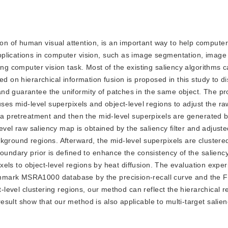
ion of human visual attention, is an important way to help compute
plications in computer vision, such as image segmentation, image 
ing computer vision task. Most of the existing saliency algorithms c
d on hierarchical information fusion is proposed in this study to di
nd guarantee the uniformity of patches in the same object. The p
uses mid-level superpixels and object-level regions to adjust the ra
s a pretreatment and then the mid-level superpixels are generated 
level raw saliency map is obtained by the saliency filter and adjust
kground regions. Afterward, the mid-level superpixels are clustered
boundary prior is defined to enhance the consistency of the salienc
pixels to object-level regions by heat diffusion. The evaluation expe
hmark MSRA1000 database by the precision-recall curve and the 
t-level clustering regions, our method can reflect the hierarchical r
sult show that our method is also applicable to multi-target salien