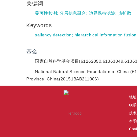
关键词
显著性检测
;
分层信息融合
;
边界保持滤波
;
热扩散
Keywords
saliency detection
;
hierarchical information fusion
基金
国家自然科学基金项目(61262050,61363049,61363
National Natural Science Foundation of China (
Province, China(20151BAB211006)
地址
联系电
技术
本系
Co