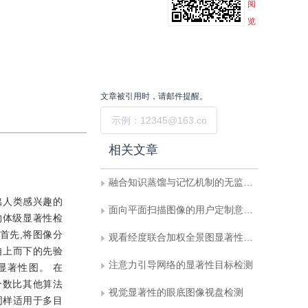
阅
览
文章被引用时，请邮件提醒。
提交
相关文章
融合知识蒸馏与记忆机制的无监督工业缺陷检测
出人类感兴趣的
面向平面扫描图像的用户定制意图理解智能体
物体级显著性检
首先,将图像分
观看经度联合加权全景图显著性检测算法
自上而下的先验
注意力引导网络的显著性目标检测
显著性图。 在
分数比其他算法
视觉显著性的眼底图像视盘检测
同样适用于多目