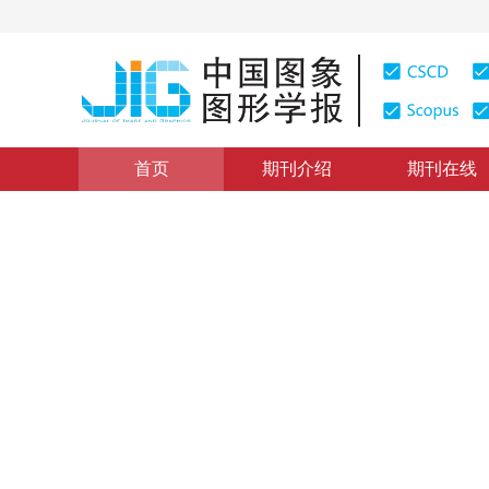
首页
期刊介绍
期刊在线
图像理解和计算机视觉
|
浏览量
:
0
下载量: 359
CSCD: 
分层信息融合的物体级显著性
Object level saliency detection by hierarchical informa
1
1
2
1
李波
，
金连宝
，
曹俊杰
，
冷成财
，
2016年21卷第5期 页码：595-604
网络出版：
2016-04-26
DOI：
10.11834/jig.20160507