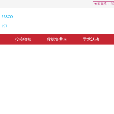
专家审稿（旧
投稿须知
数据集共享
学术活动
0
检测
tion fusion
1
2
卢春园
，
苏志勋
，
纸质出版：
2016