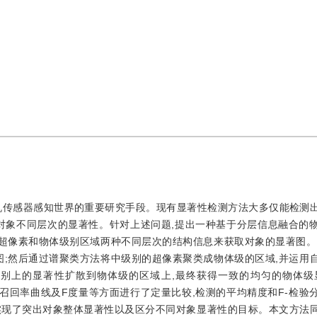
机传感器感知世界的重要研究手段。现有显著性检测方法大多仅能检测
对象不同层次的显著性。针对上述问题,提出一种基于分层信息融合的
别超像素和物体级别区域两种不同层次的结构信息来获取对象的显著图。
图;然后通过谱聚类方法将中级别的超像素聚类成物体级的区域,并运用
级别上的显著性扩散到物体级的区域上,最终获得一致的均匀的物体级
率-召回率曲线及F度量等方面进行了定量比较,检测的平均精度和F-检验
,实现了突出对象整体显著性以及区分不同对象显著性的目标。本文方法