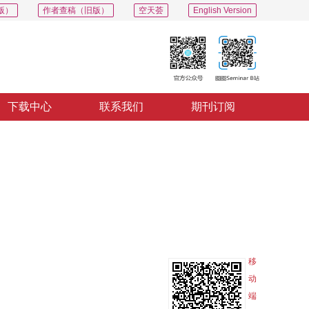
版）
作者查稿（旧版）
空天荟
English Version
下载中心
联系我们
期刊订阅
PDF
导出
分享
收藏
专辑
移
动
端