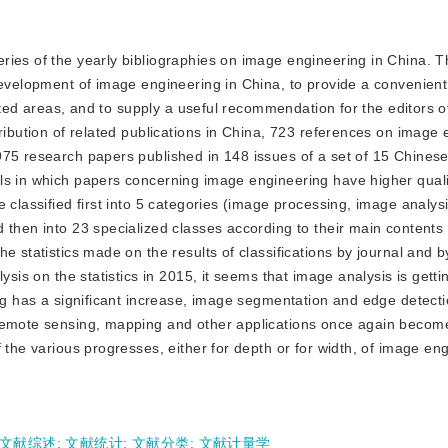
series of the yearly bibliographies on image engineering in China. 
 development of image engineering in China, to provide a convenien
lated areas, and to supply a useful recommendation for the editors o
tribution of related publications in China, 723 references on image
75 research papers published in 148 issues of a set of 15 Chinese
ls in which papers concerning image engineering have higher qual
 classified first into 5 categories (image processing, image analys
 then into 23 specialized classes according to their main contents
e statistics made on the results of classifications by journal and 
ysis on the statistics in 2015, it seems that image analysis is gett
ng has a significant increase, image segmentation and edge detectio
 remote sensing, mapping and other applications once again become
 the various progresses, either for depth or for width, of image eng
文献综述
;
文献统计
;
文献分类
;
文献计量学