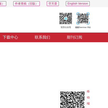
版）
作者查稿（旧版）
空天荟
English Version
下载中心
联系我们
期刊订阅
PDF
导出
分享
收藏
专辑
移
动
端