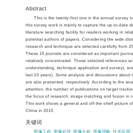
Abstract
This is the twenty-first one in the annual survey 
this survey work is mainly to capture the up-to-date
literature searching facility for readers working in re
potential authors of papers. Considering the wide dis
research and technique are selected carefully from 29
These 15 journals are considered as important journa
relatively concentrated. Those selected references are
understanding, technique application and survey), and
last 10 years). Some analysis and discussions about th
are also presented, respectively. According to the anal
attention, the number of publications on target tracki
the focus of research, image matching and fusion in
This work shows a general and off-the-shelf picture of
China in 2015.
关键词
图像工程
;
图像处理
;
图像分析
;
图像理解
;
技术应用
;