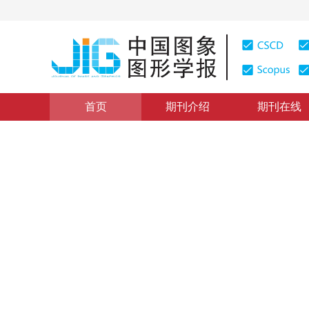
首页
期刊介绍
期刊在线
综述
|
浏览量
:
0
下载量: 304
CSCD: 10
中国图像工程:2015
Image engineering in China: 2015
1
章毓晋
2016年21卷第5期 页码：533-543
网络出版：
2016-04-26
DOI：
10.11834/jig.20160501