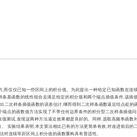
的,而仅仅已知一些区间上的积分值。为此提出一种给定已知函数在连
B样条基函数的线性组合去满足给定的积分值和两个端点插值条件,该插
给出二次样条插值函数的误差估计,继而得到二次样条函数逼近结点处的
个端点的函数值方法实现了不带任何边界条件的积分型二次样条插值问
数值测试,发现这两种方法逼近效果都是良好的。同样,选取高频率函数
。 实验结果表明,本文算法相比已有的方法更简单有效,对改进前后的
法对连续等距区间上积分值的函数重构具有普适性。