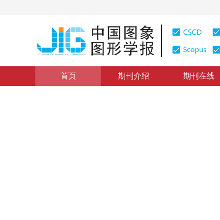
首页
期刊介绍
期刊在线
第8届全国几何设计与计算学术会议栏目
|
浏览量
:
0
下载量
连续等距区间上积分值的二次
Quadratic spline interpolation from the integral values
1
1
1
吴金明
，
刘圆圆
，
张晓磊
2016年21卷第4期 页码：520-526
网络出版：
2016-04-05
DOI：
10.11834/jig.20160414