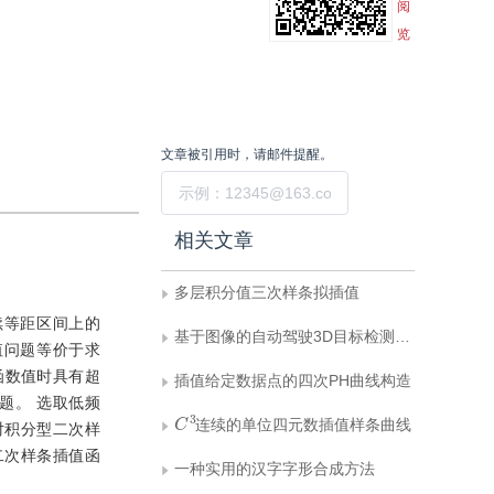
阅
览
文章被引用时，请邮件提醒。
提交
相关文章
多层积分值三次样条拟插值
续等距区间上的
基于图像的自动驾驶3D目标检测综述——基准、制约因素和误差分析
值问题等价于求
函数值时具有超
插值给定数据点的四次PH曲线构造
题。 选取低频
C
3
连续的单位四元数插值样条曲线
对积分型二次样
二次样条插值函
一种实用的汉字字形合成方法