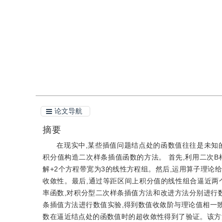
引用
阅读全文PDF
论文导航
摘要
在现实中,某些插值问题结点处的函数值往往是未知
积分值构造二次样条插值函数的方法。 首先,利用二次
解+2个方程带宽为3的线性方程组。然后,运用算子理论
收敛性。最后,通过等距区间上积分值的线性组合逼近两
率函数,对积分型二次样条插值方法和改进方法分别进行
条插值方法进行数值实验,得到数值收敛阶与理论值相一致
数在逼近结点处的函数值时的超收敛性得到了验证。该方