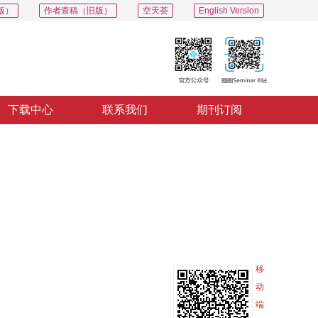
版）
作者查稿（旧版）
空天荟
English Version
下载中心
联系我们
期刊订阅
PDF
导出
分享
收藏
专辑
移
动
端