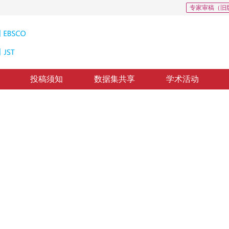
专家审稿（旧
投稿须知
数据集共享
学术活动
: 377
CSCD: 1
样条插值
 of successive subintervals
，
纸质出版：
2016