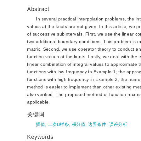
Abstract
In several practical interpolation problems, the i
values at the knots are not given. In this article, we 
of successive subintervals. First, we use the linear co
two additional boundary conditions. This problem is eq
matrix. Second, we use operator theory to conduct an
function values at the knots. Lastly, we deal with th
linear combination of integral values to approximate
functions with low frequency in Example 1; the appro
functions with high frequency in Example 2; the numer
method is easier to implement than other existing me
also verified. The proposed method of function reconst
applicable.
关键词
插值
;
二次B样条
;
积分值
;
边界条件
;
误差分析
Keywords