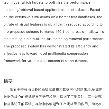
technique, which targets to optimize the performance in
matching/retrieval based applications, is introduced. Based
on the extensive simulations on different test databases, the
bitrate of visual features is significantly reduced according to
the proposed scheme to wards 150:1 compression ratio,while
maintaining a state-of-the-art matching/retrieval performance.
The proposed system has demonstrated its efficiency and
effectiveness toward novel multimedia compression
framework for various applications in smart devices.
摘要
随着手持移动设备的迅猛发展和大数据时代的到来,以多媒体
数据为核心的视觉搜索等研究和应用得到了广泛关注。其中局部
特征描述子的压缩、存储和传输起到了举足轻重的作用。为此在