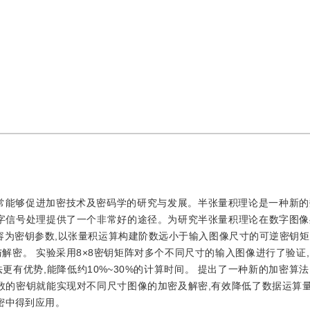
常能够促进加密技术及密码学的研究与发展。半张量积理论是一种新的
字信号处理提供了一个非常好的途径。为研究半张量积理论在数字图像
容为密钥参数,以张量积运算构建阶数远小于输入图像尺寸的可逆密钥矩
密。 实验采用8×8密钥矩阵对多个不同尺寸的输入图像进行了验证,
有优势,能降低约10%~30%的计算时间。 提出了一种新的加密算法
数的密钥就能实现对不同尺寸图像的加密及解密,有效降低了数据运算
密中得到应用。