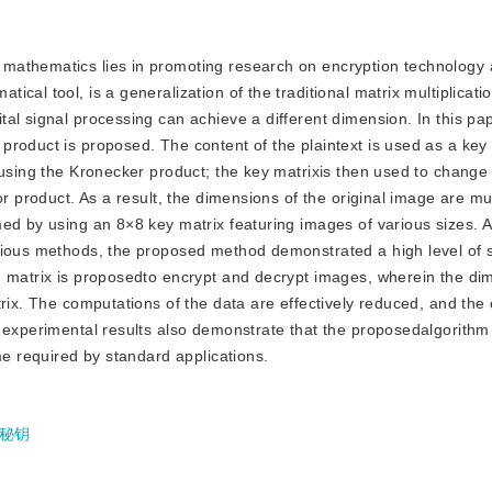
of mathematics lies in promoting research on encryption technology
al tool, is a generalization of the traditional matrix multiplicatio
al signal processing can achieve a different dimension. In this pap
product is proposed. The content of the plaintext is used as a key
 using the Kronecker product; the key matrixis then used to change 
or product. As a result, the dimensions of the original image are m
ed by using an 8×8 key matrix featuring images of various sizes. A
vious methods, the proposed method demonstrated a high level of s
n matrix is proposedto encrypt and decrypt images, wherein the di
rix. The computations of the data are effectively reduced, and the
 experimental results also demonstrate that the proposedalgorithm
me required by standard applications.
秘钥