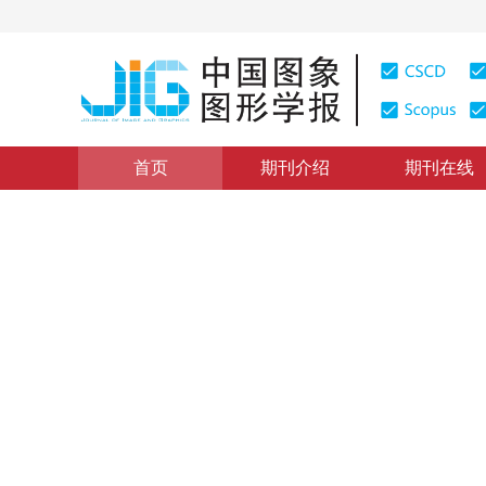
首页
期刊介绍
期刊在线
图像处理和编码
|
浏览量
:
0
下载量: 338
CSCD: 0
基于半张量积的图像加密
Image encryption algorithm based on the semi-tensor 
1
2
2
1
王金铭
，
王杰
，
蒋燕君
2016年21卷第3期 页码：282-296
网络出版：
2016-03-07
DOI：
10.11834/jig.20160302