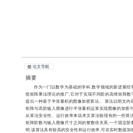
引用
阅读全文PDF
论文导航
摘要
作为一门以数学为基础的学科,数学领域的新进展经
统矩阵乘法理论的推广,它对于实现不同阶的高维矩阵数
提出一种基于半张量积的图像加密算法。 算法以明文内
矩阵与高阶输入图像进行半张量积运算实现图像的加密与解
从算法安全性、运行效率来说本文算法较现有的一些算法更
矩阵阶数与输入图像尺寸之间的整数倍关系,一个固定阶
明,该算法具有较高的安全性和运行效率,可在实时数据加