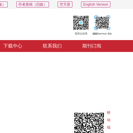
版）
作者查稿（旧版）
空天荟
English Version
下载中心
联系我们
期刊订阅
PDF
导出
分享
收藏
专辑
移
动
端