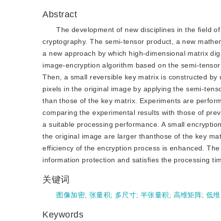
Abstract
The development of new disciplines in the field 
cryptography. The semi-tensor product, a new mathematic
a new approach by which high-dimensional matrix digit
image-encryption algorithm based on the semi-tensor 
Then, a small reversible key matrix is constructed by
pixels in the original image by applying the semi-tens
than those of the key matrix. Experiments are perform
comparing the experimental results with those of pre
a suitable processing performance. A small encryptio
the original image are larger thanthose of the key mat
efficiency of the encryption process is enhanced. The
information protection and satisfies the processing ti
关键词
图像加密
;
张量积
;
多尺寸
;
半张量积
;
高维矩阵
;
低维
Keywords