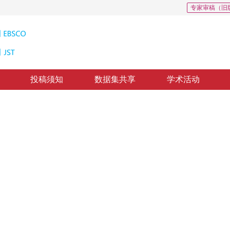
专家审稿（旧
投稿须知
数据集共享
学术活动
product
，
纸质出版：
2016