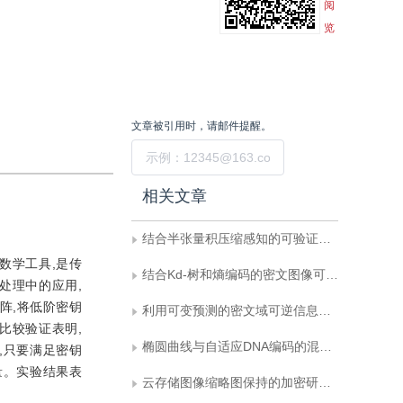
阅
览
文章被引用时，请邮件提醒。
提交
相关文章
结合半张量积压缩感知的可验证图像加密
数学工具,是传
结合Kd-树和熵编码的密文图像可逆数据隐藏
处理中的应用,
阵,将低阶密钥
利用可变预测的密文域可逆信息隐藏
比较验证表明,
椭圆曲线与自适应DNA编码的混沌图像加密算法
,只要满足密钥
量。实验结果表
云存储图像缩略图保持的加密研究进展