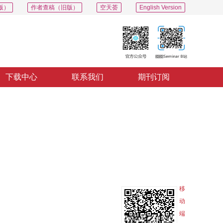
版）
作者查稿（旧版）
空天荟
English Version
下载中心
联系我们
期刊订阅
PDF
导出
分享
收藏
专辑
移
动
端