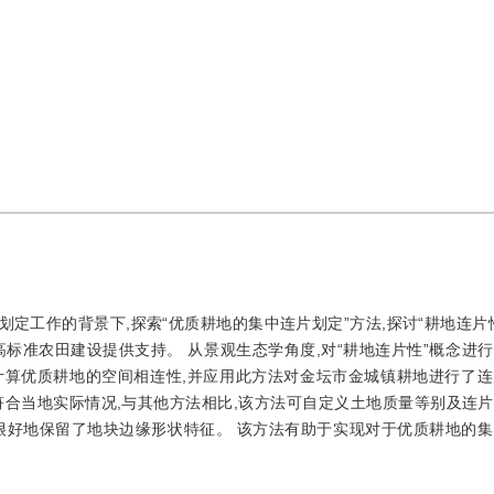
定工作的背景下,探索“优质耕地的集中连片划定”方法,探讨“耕地连片性
标准农田建设提供支持。 从景观生态学角度,对“耕地连片性”概念进行
计算优质耕地的空间相连性,并应用此方法对金坛市金城镇耕地进行了连
合当地实际情况,与其他方法相比,该方法可自定义土地质量等别及连片
很好地保留了地块边缘形状特征。 该方法有助于实现对于优质耕地的集