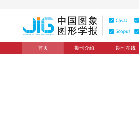
首页
期刊介绍
期刊在线
地理信息技术
|
浏览量
:
0
下载量: 347
CSCD: 8
二值形态闭运算在优质耕地集
Application of binary morphological closing operation 
1
1
2
鲁学军
，
武鹏达
，
郭旭东
2016年21卷第2期 页码：199-206
网络出版：
2016-02-02
DOI：
10.11834/jig.20160209