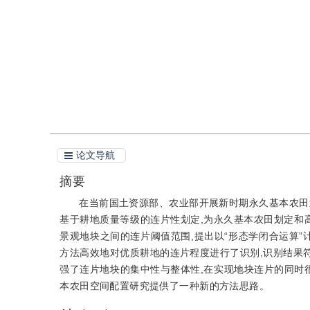
引用
阅读全文PDF
论文导航
摘要
在当前国土资源部、农业部开展新时期永久基本农田划
基于耕地质量等级的连片性划定,为永久基本农田划定和高
景观地块之间的连片阈值范围,提出以“形态学闭合运算”
方法高效地对优质耕地的连片程度进行了识别,识别结果符
强了连片地块的集中性与整体性,在实现地块连片的同时
本农田空间配置研究提供了一种新的方法思路。