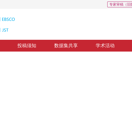
专家审稿（旧
投稿须知
数据集共享
学术活动
中连片划定中的应用
for aggregation connectivity planning in high-quality arable land
，
纸质出版：
2016