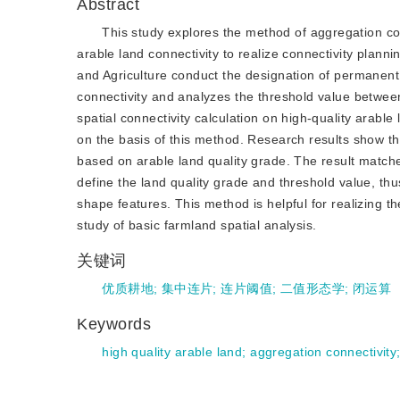
Abstract
This study explores the method of aggregation con
arable land connectivity to realize connectivity plan
and Agriculture conduct the designation of permanent
connectivity and analyzes the threshold value betwee
spatial connectivity calculation on high-quality arable
on the basis of this method. Research results show tha
based on arable land quality grade. The result matc
define the land quality grade and threshold value, thu
shape features. This method is helpful for realizing
study of basic farmland spatial analysis.
关键词
优质耕地
;
集中连片
;
连片阈值
;
二值形态学
;
闭运算
Keywords
high quality arable land
;
aggregation connectivity