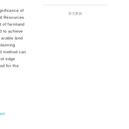
gnificance of
暂无数据
and Resources
t of farmland
d to achieve
n arable land
planning
ed method can
lot edge
od for the
ion