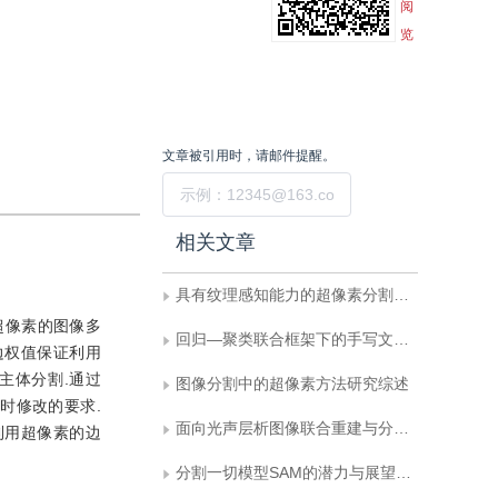
阅
览
文章被引用时，请邮件提醒。
提交
相关文章
具有纹理感知能力的超像素分割方法
超像素的图像多
回归—聚类联合框架下的手写文本行提取
边权值保证利用
主体分割.通过
图像分割中的超像素方法研究综述
实时修改的要求.
面向光声层析图像联合重建与分割的双向反馈迭代优化网络
利用超像素的边
分割一切模型SAM的潜力与展望：综述