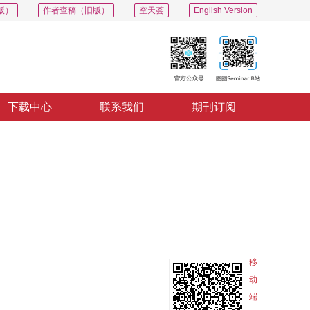
版）
作者查稿（旧版）
空天荟
English Version
下载中心
联系我们
期刊订阅
PDF
导出
分享
收藏
专辑
移
动
端