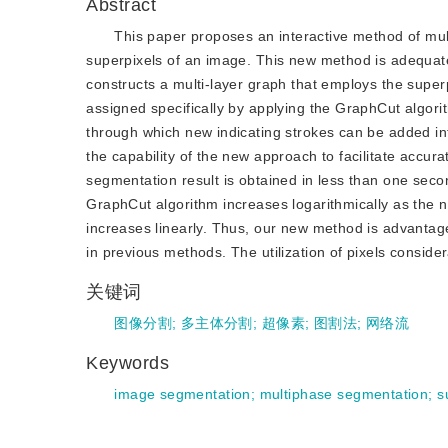
Abstract
This paper proposes an interactive method of mu
superpixels of an image. This new method is adequatel
constructs a multi-layer graph that employs the supe
assigned specifically by applying the GraphCut algor
through which new indicating strokes can be added in
the capability of the new approach to facilitate accur
segmentation result is obtained in less than one sec
GraphCut algorithm increases logarithmically as the n
increases linearly. Thus, our new method is advantage
in previous methods. The utilization of pixels consid
关键词
图像分割
;
多主体分割
;
超像素
;
图割法
;
网络流
Keywords
image segmentation
;
multiphase segmentation
;
s