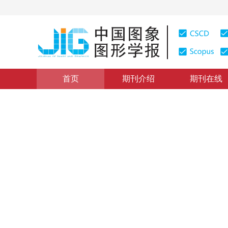
首页
期刊介绍
期刊在线
图像分析和识别
|
浏览量
:
0
下载量: 495
CSCD: 4
基于超像素的多主体图像交互
Interactive multiphase image segmentation based on s
1
1
1
伯彭波
，
袁野
，
王宽全
2015年20卷第6期 页码：764-771
网络出版：
2015-06-11
DOI：
10.11834/jig.20150605