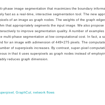
lti-phase image segmentation that maximizes the boundary informat
y fast as a real-time, interactive segmentation tool. The new appr
rpixels of an image as graph nodes. The weights of the graph edge
ithm that appropriately segments the input image. We also propose 
teractively to improve segmentation quality. A number of example
ate multi-phase segmentation at low computational cost. In fact, a sa
ond for an image with adimension of 449×275 pixels. The computati
umber of superpixels increases. By contrast, super-pixel computat
ous in that it uses superpixels as graph nodes instead of employin
erably reduces graph dimension.
uperpixel
;
GraphCut
;
network flows