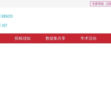
专家审稿（旧
投稿须知
数据集共享
学术活动
分割
uperpixels
，
纸质出版：
2015