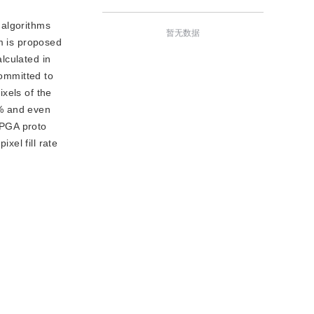
 algorithms
暂无数据
hm is proposed
alculated in
committed to
ixels of the
3% and even
FPGA proto
xel fill rate