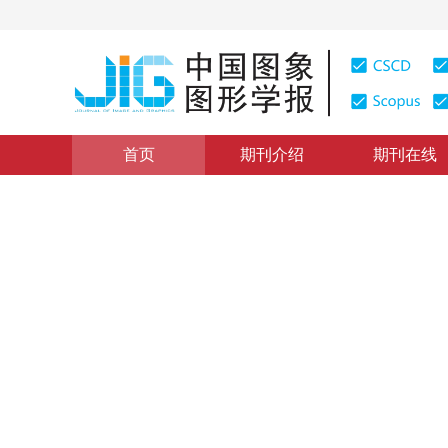
首页
期刊介绍
期刊在线
计算机图形学
|
浏览量
:
0
下载量: 304
CSCD: 2
TBR架构GPU中三角形高效光
High efficiency triangle raster algorithm in GPU based
1
1
符鹤
，
谢永芳
2015年20卷第4期 页码：527-532
网络出版：
2015-04-08
DOI：
10.11834/jig.20150409