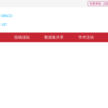
专家审稿（旧
投稿须知
数据集共享
学术活动
栅化
 on TBR architecture
，
纸质出版：
2015