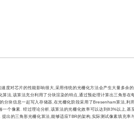
栅化的速度对芯片的性能影响很大,采用传统的光栅化方法会产生大量多余的
栅化算法,该算法充分利用了分块渲染的特点,通过预处理计算出三角形在
分块信息一起写入存储器,在光栅化阶段采用了Bresenham算法,利
个像素. 经过理论分析,该算法的光栅化效率可以达到83%以上,甚至接
. 提出的三角形光栅化算法,能够适应TBR的架构,实际测试像素填充率