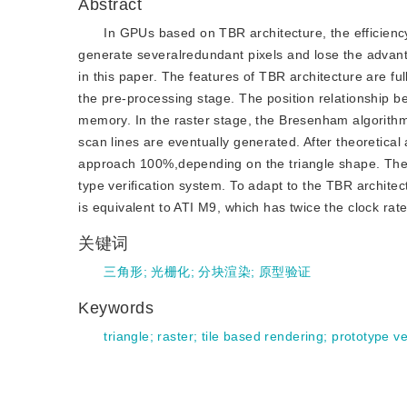
Abstract
In GPUs based on TBR architecture, the efficiency 
generate severalredundant pixels and lose the advanta
in this paper. The features of TBR architecture are ful
the pre-processing stage. The position relationship be
memory. In the raster stage, the Bresenham algorithm is 
scan lines are eventually generated. After theoretical
approach 100%,depending on the triangle shape. The 
type verification system. To adapt to the TBR architect
is equivalent to ATI M9, which has twice the clock rate
关键词
三角形
;
光栅化
;
分块渲染
;
原型验证
Keywords
triangle
;
raster
;
tile based rendering
;
prototype ve