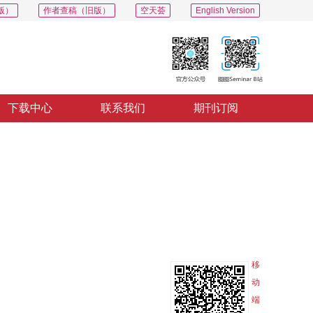
版）
作者查稿（旧版）
空天荟
English Version
下载中心
联系我们
期刊订阅
PDF
导出
分享
收藏
专辑
移
动
端