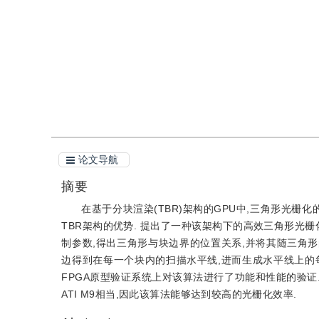
引用
阅读全文PDF
论文导航
摘要
在基于分块渲染(TBR)架构的GPU中,三角形光
TBR架构的优势. 提出了一种该架构下的高效三角形光
制参数,得出三角形与块边界的位置关系,并将其随三角形的
边得到在每一个块内的扫描水平线,进而生成水平线上的每一
FPGA原型验证系统上对该算法进行了功能和性能的验证
ATI M9相当,因此该算法能够达到较高的光栅化效率.