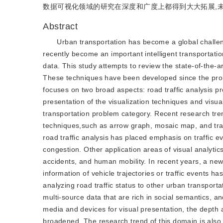
数据可视化领域的研究在深度和广度上都得到大大拓展,
Abstract
Urban transportation has become a global challeng
recently become an important intelligent transportation
data. This study attempts to review the state-of-the-a
These techniques have been developed since the prolif
focuses on two broad aspects: road traffic analysis pr
presentation of the visualization techniques and visua
transportation problem category. Recent research tr
techniques,such as arrow graph, mosaic map, and traffi
road traffic analysis has placed emphasis on traffic eve
congestion. Other application areas of visual analytics 
accidents, and human mobility. In recent years, a new 
information of vehicle trajectories or traffic events ha
analyzing road traffic status to other urban transport
multi-source data that are rich in social semantics, an
media and devices for visual presentation, the depth a
broadened. The research trend of this domain is also 