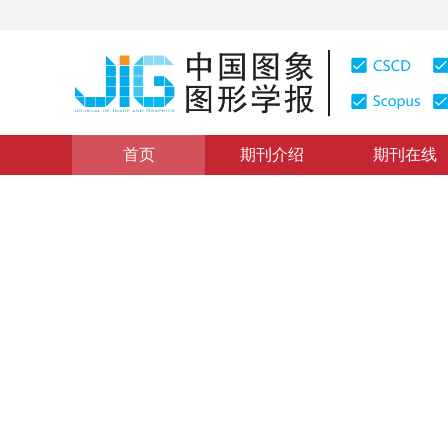
首页
期刊介绍
期刊在线
大数据可视分析
|
浏览量
:
0
下载量: 484
CSCD: 4
城市道路交通数据可视分析综
Visual analytics of urban road transportation data: a s
1
2
2
1
姜晓睿
，
田亚
，
蒋莉
，
梁荣华
2015年20卷第4期 页码：454-467
网络出版：
2015-04-08
DOI：
10.11834/jig.20150401