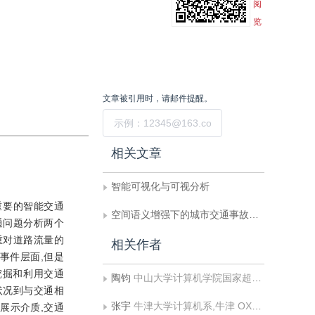
阅
览
文章被引用时，请邮件提醒。
提交
相关文章
智能可视化与可视分析
重要的智能交通
空间语义增强下的城市交通事故数据可视分析
通问题分析两个
重对道路流量的
相关作者
事件层面,但是
挖掘和利用交通
陶钧
中山大学计算机学院国家超级计算广州中心
状况到与交通相
张宇
牛津大学计算机系,牛津 OX13QD
展示介质,交通