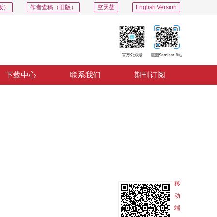
版）
作者查稿（旧版）
空天荟
English Version
下载中心
联系我们
期刊订阅
PDF
导出
分享
收藏
专辑
移
动
端