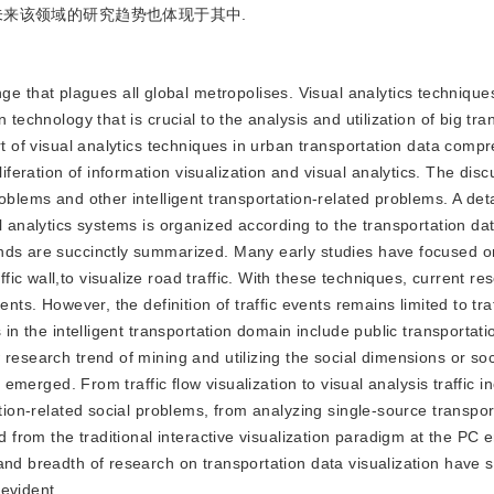
未来该领域的研究趋势也体现于其中.
e that plagues all global metropolises. Visual analytics techniqu
 technology that is crucial to the analysis and utilization of big tra
rt of visual analytics techniques in urban transportation data compr
eration of information visualization and visual analytics. The disc
oblems and other intelligent transportation-related problems. A det
l analytics systems is organized according to the transportation da
ends are succinctly summarized. Many early studies have focused o
c wall,to visualize road traffic. With these techniques, current re
nts. However, the definition of traffic events remains limited to traf
in the intelligent transportation domain include public transportatio
research trend of mining and utilizing the social dimensions or soc
s emerged. From traffic flow visualization to visual analysis traffic i
ation-related social problems, from analyzing single-source transpor
d from the traditional interactive visualization paradigm at the PC 
nd breadth of research on transportation data visualization have si
evident.