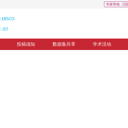
专家审稿（旧
投稿须知
数据集共享
学术活动
述
urvey
，
纸质出版：
2015