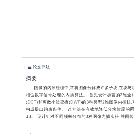
引用
阅读全文PDF
论文导航
摘要
图像的内插处理中,常将图像分解成许多子块,在块与
相位数字信号处理的内插算法。 首先设计加窗的2维全相
(DCT)和离散小波变换(DWT)的3种类型2维图像内
构成提出约束条件。 该方法在有效地降低分块效应的同
dB。 设计针对不同频率分布的3种图像内插实验,并同