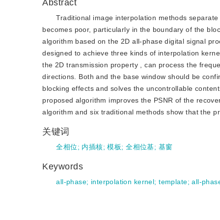
Abstract
Traditional image interpolation methods separate 
becomes poor, particularly in the boundary of the blo
algorithm based on the 2D all-phase digital signal pr
designed to achieve three kinds of interpolation kern
the 2D transmission property , can process the freque
directions. Both and the base window should be confin
blocking effects and solves the uncontrollable contents
proposed algorithm improves the PSNR of the recove
algorithm and six traditional methods show that the pr
关键词
全相位
;
内插核
;
模板
;
全相位基
;
基窗
Keywords
all-phase
;
interpolation kernel
;
template
;
all-phas