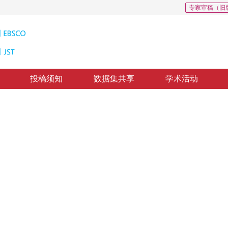
专家审稿（旧
投稿须知
数据集共享
学术活动
现
on kernel
02
，
纸质出版：
2014