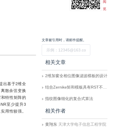
阅
览
文章被引用时，请邮件提醒。
提交
相关文章
2维加窗全相位图像滤波模板的设计
提出基于2维全
结合Zernike矩和模板具有RST不变性的DWT-HMM鲁棒水印算法
、离散余弦变换
窗和特性矩阵的
指纹图像细化的复合式算法
NR至少提升3
相关作者
,实用性较强。
黄翔东
天津大学电子信息工程学院