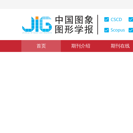
首页
期刊介绍
期刊在线
图像处理和编码
|
浏览量
:
0
下载量: 567
CSCD: 0
2维全相位内插核的设计与实
Design and implementation of 2D all-phase interpolati
1
1
1
1
苏飞
，
孙杰
，
秦娟
，
段宇翔
2014年19卷第12期 页码：1721-1729
网络出版：
2014-12-
DOI：
10.11834/jig.20141203