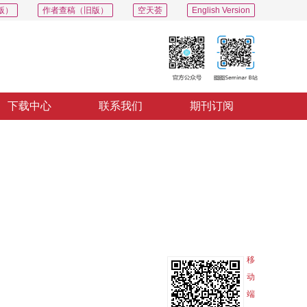
版）
作者查稿（旧版）
空天荟
English Version
下载中心
联系我们
期刊订阅
PDF
导出
分享
收藏
专辑
移
动
端