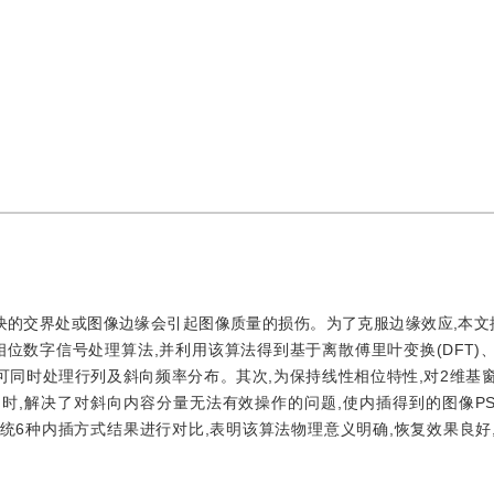
块的交界处或图像边缘会引起图像质量的损伤。为了克服边缘效应,本文
位数字信号处理算法,并利用该算法得到基于离散傅里叶变换(DFT)
插核,可同时处理行列及斜向频率分布。其次,为保持线性相位特性,对2维基
时,解决了对斜向内容分量无法有效操作的问题,使内插得到的图像PS
传统6种内插方式结果进行对比,表明该算法物理意义明确,恢复效果良好