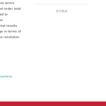
ion terms.
d-order total
暂无数据
ed to
on
tal results
e in terms of
e resolution.
camera