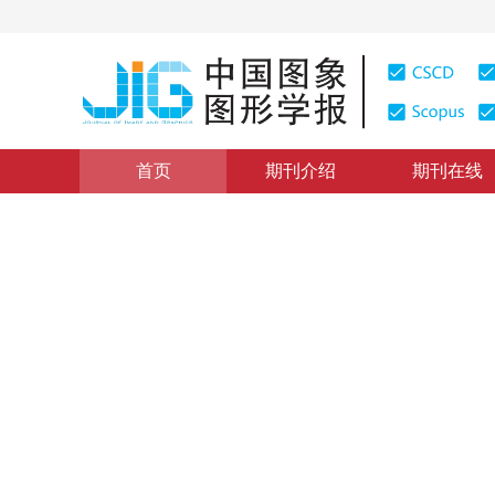
首页
期刊介绍
期刊在线
图像处理和编码
|
浏览量
:
0
下载量: 309
CSCD: 0
彩色图约束的二阶广义总变分
Depth image super-resolution based on second-order to
1
1
1
1
邸维巍
，
张旭东
，
胡良梅
，
段琳琳
2014年19卷第8期 页码：1162-1167
网络出版：
2014-07-2
DOI：
10.11834/jig.20140807