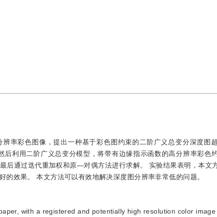
分辨率彩色图像，提出一种基于彩色图约束的二阶广义总变分深度图
；然后利用二阶广义总变分模型，将带有边缘指示函数的高分辨率彩色
最后通过迭代重加权和原—对偶方法进行求解。 实验结果表明，本文
好的效果。 本文方法可以有效地解决深度图分辨率非常低的问题。
 paper, with a registered and potentially high resolution color imag