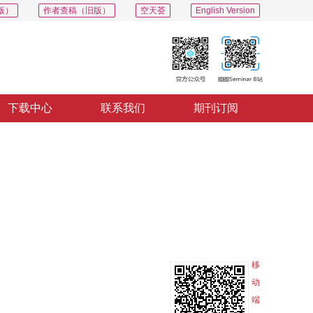
版）
作者查稿（旧版）
空天荟
English Version
下载中心
联系我们
期刊订阅
PDF
导出
分享
收藏
专辑
移
动
端