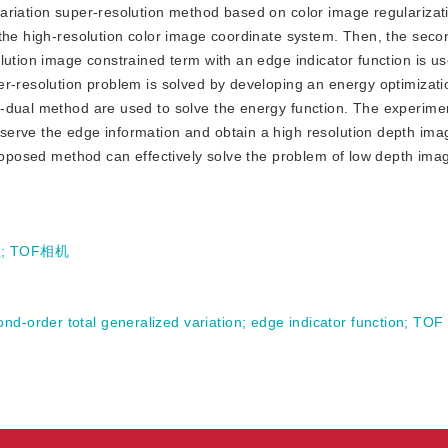
ariation super-resolution method based on color image regularizat
the high-resolution color image coordinate system. Then, the secon
lution image constrained term with an edge indicator function is us
er-resolution problem is solved by developing an energy optimizati
-dual method are used to solve the energy function. The experimen
erve the edge information and obtain a high resolution depth imag
proposed method can effectively solve the problem of low depth imag
数
;
TOF相机
ond-order total generalized variation
;
edge indicator function
;
TOF 