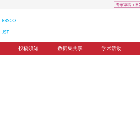
专家审稿（旧
投稿须知
数据集共享
学术活动
深度图超分辨率重建
tal generalized variation constrained by color image
9
，
纸质出版：
2014