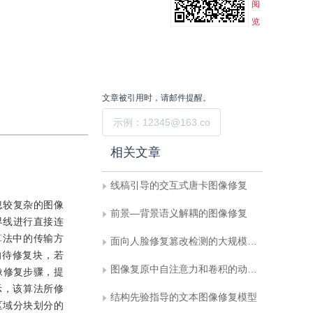
阅
览
文章被引用时，请邮件提醒。
提交
相关文章
线稿引导的交互式唐卡图像修复
息较复杂的图像
前景—背景语义解耦的图像修复
界线进行直接连
B）算法中的传输方
面向人脸修复篡改检测的大规模数据集
的待修复块，若
图像复原中自注意力和卷积的动态关联学习
像修复步骤，提
示，该算法所修
结构先验指导的文本图像修复模型
区域分块划分的