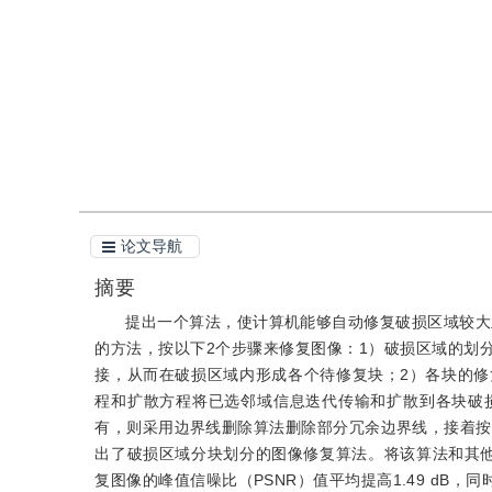
引用
阅读全文PDF
论文导航
摘要
提出一个算法，使计算机能够自动修复破损区域较大
的方法，按以下2个步骤来修复图像：1）破损区域的划
接，从而在破损区域内形成各个待修复块；2）各块的修复，首先，采用
程和扩散方程将已选邻域信息迭代传输和扩散到各块破
有，则采用边界线删除算法删除部分冗余边界线，接着按
出了破损区域分块划分的图像修复算法。将该算法和其
复图像的峰值信噪比（PSNR）值平均提高1.49 dB