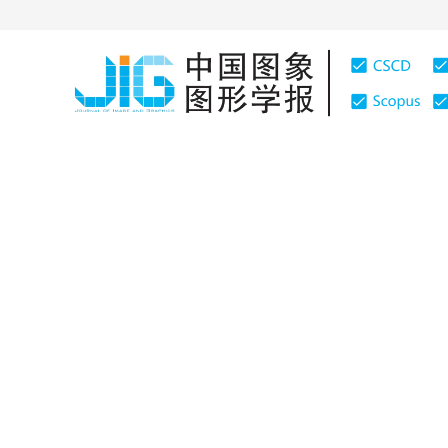
首页
期刊介绍
期刊在线
图像处理和编码
|
浏览量
:
0
下载量: 456
CSCD: 0
破损区域分块划分的图像修复
Image inpainting algorithm based on partition block o
1
2
1
1
1
翟东海
，
鱼江
，
段维夏
，
肖杰
2014年19卷第6期 页码：835-842
网络出版：
2014-06-06
DOI：
10.11834/jig.20140603