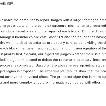
杂的图像。
an enable the computer to repair images with a larger damaged ar
damaged area and more complex structure information are repaired 
sion of damaged area and the repair of each block. 1)In the divisio
amaged boundaries are calculated first and the boundaries having
the well-matched boundaries are directly connected, dividing the
of each block, the transmission equation and diffusion equation of 
t priority first. Second, our algorithm judges whether there is a bl
deletion algorithm is used to delete the redundant boundary lines, 
ir process is completed. Based on the above image inpainting steps
aged region is proposed. The experimental results show that the p
 achieve better visual effect. The proposed algorithm is more sui
a and more complex structure information compared with other th