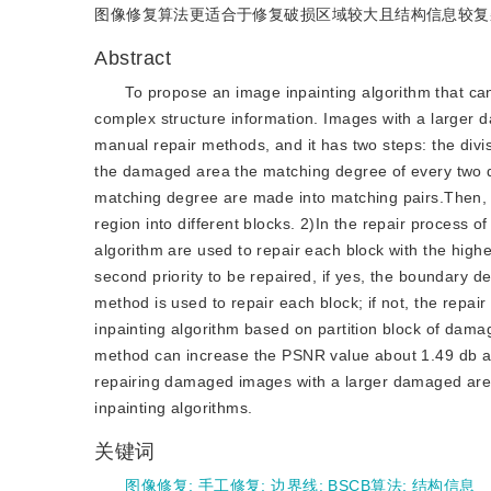
图像修复算法更适合于修复破损区域较大且结构信息较复
Abstract
To propose an image inpainting algorithm that c
complex structure information. Images with a larger 
manual repair methods, and it has two steps: the divi
the damaged area the matching degree of every two d
matching degree are made into matching pairs.Then, 
region into different blocks. 2)In the repair process 
algorithm are used to repair each block with the highes
second priority to be repaired, if yes, the boundary 
method is used to repair each block; if not, the repa
inpainting algorithm based on partition block of dam
method can increase the PSNR value about 1.49 db and
repairing damaged images with a larger damaged are
inpainting algorithms.
关键词
图像修复
;
手工修复
;
边界线
;
BSCB算法
;
结构信息