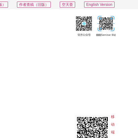
版）
作者查稿（旧版）
空天荟
English Version
下载中心
联系我们
期刊订阅
PDF
导出
分享
收藏
专辑
移
动
端