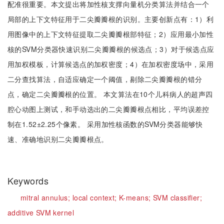
配准很重要。本文提出将加性核支撑向量机分类算法并结合一个
局部的上下文特征用于二尖瓣瓣根的识别。主要创新点有：1）利
用图像中的上下文特征提取二尖瓣瓣根部特征；2）应用最小加性
核的SVM分类器快速识别二尖瓣瓣根的候选点；3）对于候选点应
用加权模板，计算候选点的加权密度；4）在加权密度场中，采用
二分查找算法，自适应确定一个阈值，剔除二尖瓣瓣根的错分
点，确定二尖瓣瓣根的位置。 本文算法在10个儿科病人的超声四
腔心动图上测试，和手动选出的二尖瓣瓣根点相比，平均误差控
制在1.52±2.25个像素。 采用加性核函数的SVM分类器能够快
速、准确地识别二尖瓣瓣根点。
Keywords
mitral annulus;
local context;
K-means;
SVM classifier;
additive SVM kernel