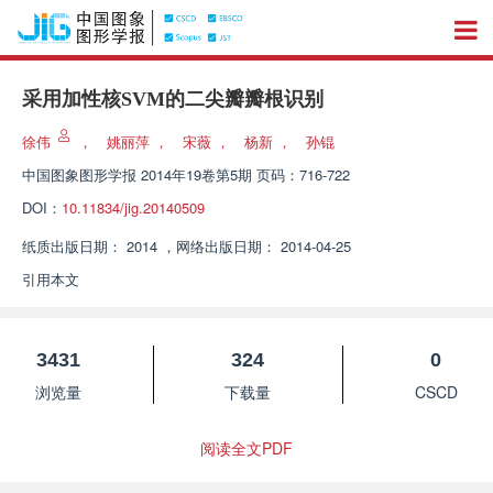
采用加性核SVM的二尖瓣瓣根识别
徐伟
，
姚丽萍
，
宋薇
，
杨新
，
孙锟
中国图象图形学报
2014年19卷第5期 页码：716-722
DOI：
10.11834/jig.20140509
纸质出版日期：
2014
，
网络出版日期：
2014-04-25
引用本文
3431
324
0
浏览量
下载量
CSCD
阅读全文PDF