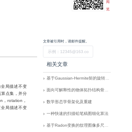
阅
览
文章被引用时，请邮件提醒。
提交
相关文章
基于Gaussian-Hermite矩的旋转运动模糊不变量
的全局描述不变
面向可解释性的物体拓扑结构骨架表征方法
运算点集，并分
otation，
数学形态学骨架化及重建
度全局描述不变
一种快速的扫描铅笔稿图细化算法
基于Radon变换的纹理图像多尺度不变量分析算法