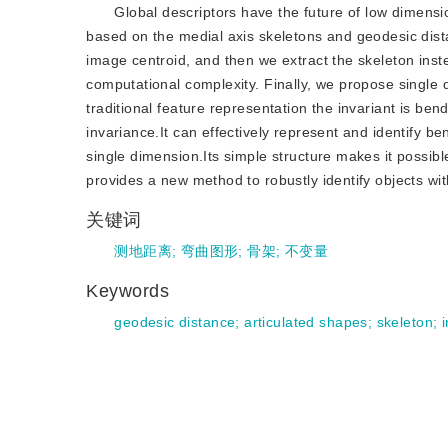
Global descriptors have the future of low dimens
based on the medial axis skeletons and geodesic dista
image centroid, and then we extract the skeleton inst
computational complexity. Finally, we propose single
traditional feature representation the invariant is ben
invariance.It can effectively represent and identify b
single dimension.Its simple structure makes it possibl
provides a new method to robustly identify objects wi
关键词
测地距离
;
弯曲图形
;
骨架
;
不变量
Keywords
geodesic distance
;
articulated shapes
;
skeleton
;