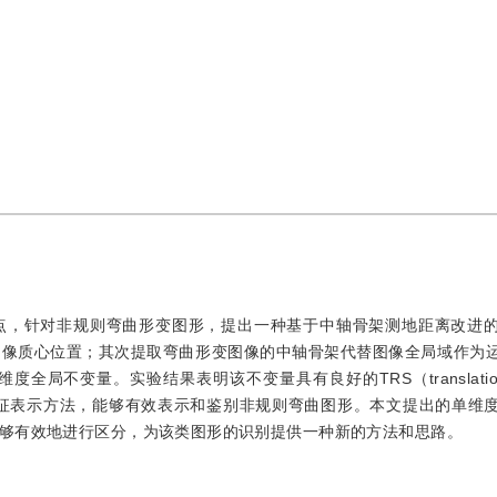
点，针对非规则弯曲形变图形，提出一种基于中轴骨架测地距离改进
图像质心位置；其次提取弯曲形变图像的中轴骨架代替图像全局域作为
不变量。实验结果表明该不变量具有良好的TRS（translation，r
统特征表示方法，能够有效表示和鉴别非规则弯曲图形。本文提出的单维
够有效地进行区分，为该类图形的识别提供一种新的方法和思路。