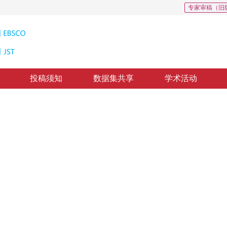
专家审稿（旧
投稿须知
数据集共享
学术活动
，
纸质出版：
2014