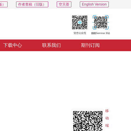
版）
作者查稿（旧版）
空天荟
English Version
下载中心
联系我们
期刊订阅
PDF
导出
分享
收藏
专辑
移
动
端