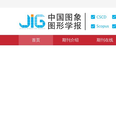
首页
期刊介绍
期刊在线
图像分析和识别
|
浏览量
:
0
下载量: 230
CSCD: 0
非规则弯曲形变的不变量表示
The global descriptor for bending non-rigid shapes
1
2
李国祥
，
夏国恩
2014年19卷第4期 页码：556-561
网络出版：
2014-04-03
DOI：
10.11834/jig.20140409