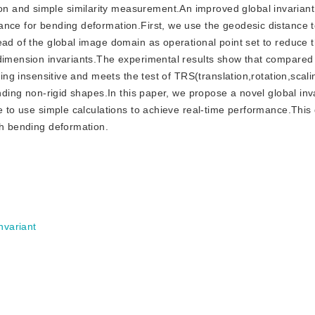
ion and simple similarity measurement.An improved global invariant
nce for bending deformation.First, we use the geodesic distance t
ead of the global image domain as operational point set to reduce 
 dimension invariants.The experimental results show that compared 
ding insensitive and meets the test of TRS(translation,rotation,scali
ending non-rigid shapes.In this paper, we propose a novel global inv
e to use simple calculations to achieve real-time performance.This 
th bending deformation.
invariant