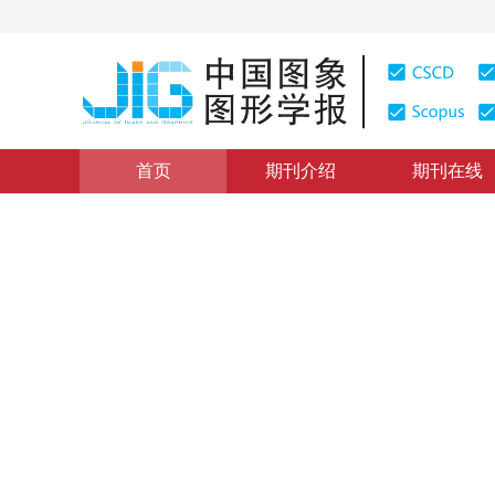
首页
期刊介绍
期刊在线
遥感图像处理
|
浏览量
:
0
下载量: 602
CSCD: 0
结合相位一致与全变差模型的
Edge detection from high resolution remote sensing i
1
2
3
1
1
4
黄秋燕
，
肖鹏峰
，
冯学智
，
王珂
2014年19卷第3期 页码：439-446
网络出版：
2014-03-03
DOI：
10.11834/jig.20140314