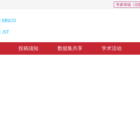
专家审稿（旧
投稿须知
数据集共享
学术活动
高分辨率遥感图像边缘检测
mage combining phase congruency with total variation model
，
纸质出版：
2014