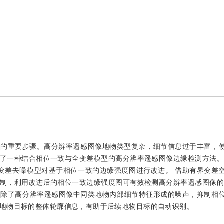
别的重要步骤。高分辨率遥感图像地物类型复杂，细节信息过于丰富，
了一种结合相位一致与全变差模型的高分辨率遥感图像边缘检测方法。
引入全变差去噪模型对基于相位一致的边缘强度图进行改进。 借助有界变差
制，利用改进后的相位一致边缘强度图可有效检测高分辨率遥感图像的
能消除了高分辨率遥感图像中同类地物内部细节特征形成的噪声，抑制相
地物目标的整体轮廓信息，有助于后续地物目标的自动识别。