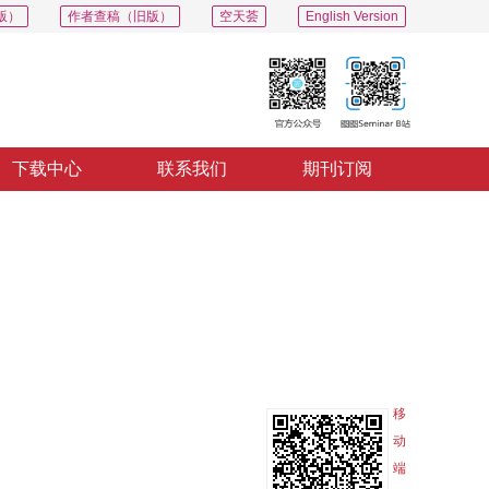
版）
作者查稿（旧版）
空天荟
English Version
下载中心
联系我们
期刊订阅
PDF
导出
分享
收藏
专辑
移
动
端