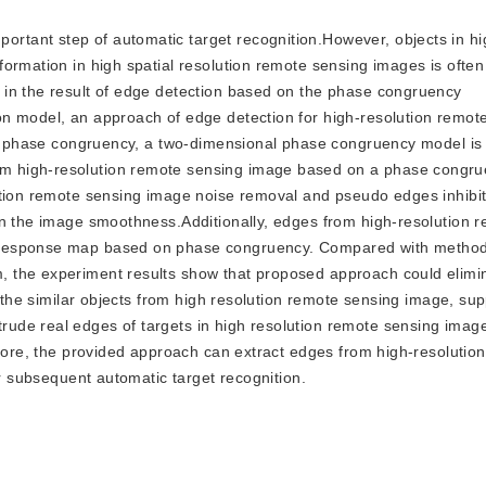
ortant step of automatic target recognition.However, objects in hi
ormation in high spatial resolution remote sensing images is often 
 in the result of edge detection based on the phase congruency
n model, an approach of edge detection for high-resolution remot
 of phase congruency, a two-dimensional phase congruency model is
m high-resolution remote sensing image based on a phase congru
ution remote sensing image noise removal and pseudo edges inhibit
on the image smoothness.Additionally, edges from high-resolution 
s response map based on phase congruency. Compared with metho
 the experiment results show that proposed approach could elimi
in the similar objects from high resolution remote sensing image, s
ude real edges of targets in high resolution remote sensing imag
efore, the provided approach can extract edges from high-resolutio
or subsequent automatic target recognition.