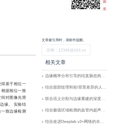
阅
览
文章被引用时，请邮件提醒。
提交
相关文章
边缘概率分布引导的结直肠息肉高分辨率分割网络
使得基于相位一
结合面部纹理和前/背景差异的人脸活体检测
 根据相位一致
空间对图像光滑
联合语义分割与边缘重建的深度学习图像修复
边缘。 实验结
结合极值区域检测的血管内超声图像并行分割
位一致边缘检测
结合改进Deeplab v3+网络的水岸线检测算法