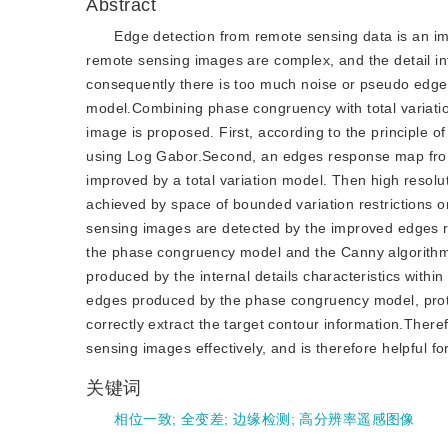
Abstract
Edge detection from remote sensing data is an imp
remote sensing images are complex, and the detail inf
consequently there is too much noise or pseudo edge
model.Combining phase congruency with total variatio
image is proposed. First, according to the principle
using Log Gabor.Second, an edges response map fro
improved by a total variation model. Then high resol
achieved by space of bounded variation restrictions 
sensing images are detected by the improved edge
the phase congruency model and the Canny algorithm,
produced by the internal details characteristics with
edges produced by the phase congruency model, protr
correctly extract the target contour information.Ther
sensing images effectively, and is therefore helpful f
关键词
相位一致
;
全变差
;
边缘检测
;
高分辨率遥感图像