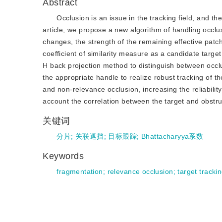
Abstract
Occlusion is an issue in the tracking field, and th
article, we propose a new algorithm of handling occlu
changes, the strength of the remaining effective patc
coefficient of similarity measure as a candidate target
H back projection method to distinguish between occlu
the appropriate handle to realize robust tracking of 
and non-relevance occlusion, increasing the reliabilit
account the correlation between the target and obstruct
关键词
分片
;
关联遮挡
;
目标跟踪
;
Bhattacharyya系数
Keywords
fragmentation
;
relevance occlusion
;
target tracki