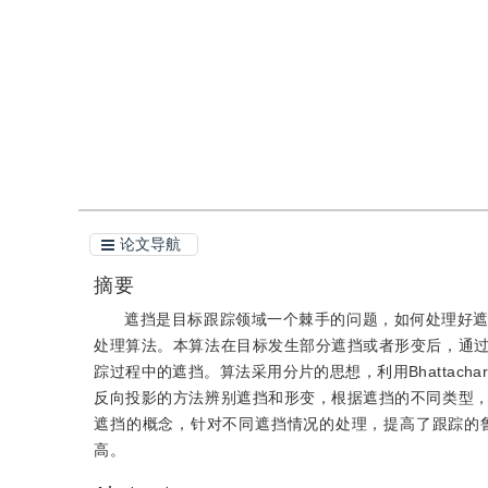
引用
阅读全文PDF
论文导航
摘要
遮挡是目标跟踪领域一个棘手的问题，如何处理好
处理算法。本算法在目标发生部分遮挡或者形变后，通
踪过程中的遮挡。算法采用分片的思想，利用Bhattac
反向投影的方法辨别遮挡和形变，根据遮挡的不同类型
遮挡的概念，针对不同遮挡情况的处理，提高了跟踪的
高。