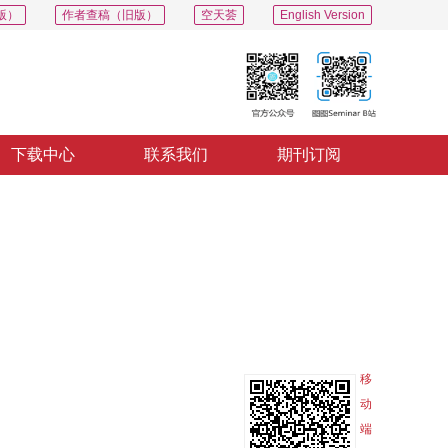
版）
作者查稿（旧版）
空天荟
English Version
下载中心
联系我们
期刊订阅
PDF
导出
分享
收藏
专辑
移
动
端