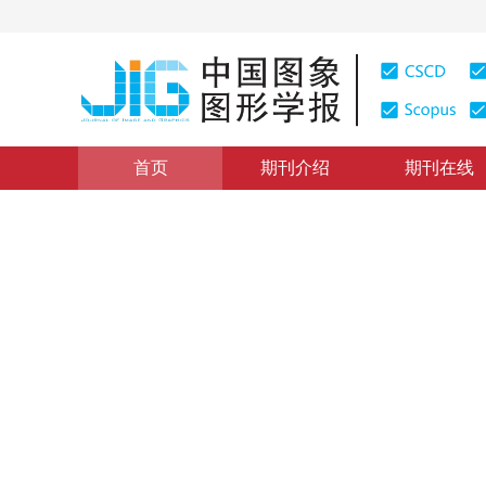
首页
期刊介绍
期刊在线
图像分析和识别
|
浏览量
:
0
下载量: 444
CSCD: 0
遮挡目标的分片跟踪处理
Fragments tracking under occluded target
1
1
张彦超
，
许宏丽
2014年19卷第1期 页码：92-100
纸质出版：
2014
DOI：
10.11834/jig.20140112