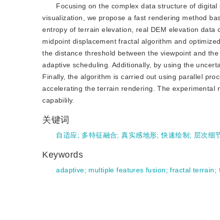
Focusing on the complex data structure of digital
visualization, we propose a fast rendering method base
entropy of terrain elevation, real DEM elevation data
midpoint displacement fractal algorithm and optimized
the distance threshold between the viewpoint and the t
adaptive scheduling. Additionally, by using the uncerta
Finally, the algorithm is carried out using parallel pr
accelerating the terrain rendering. The experimental r
capabilily.
关键词
自适应
;
多特征融合
;
真实感地形
;
快速绘制
;
层次细节
Keywords
adaptive
;
multiple features fusion
;
fractal terrain
;