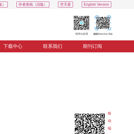
版）
作者查稿（旧版）
空天荟
English Version
下载中心
联系我们
期刊订阅
PDF
导出
分享
收藏
专辑
移
动
端