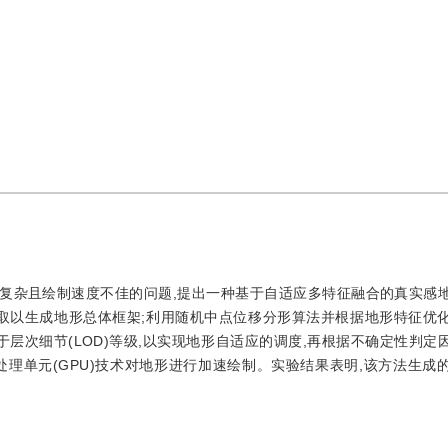
构复杂且绘制速度不佳的问题,提出一种基于自适应多特征融合的真实感
提取以生成地形总体框架;利用随机中点位移分形算法并根据地形特征优
于层次细节(LOD)等级,以实现地形自适应的调度,再根据不确定性判定
理单元(GPU)技术对地形进行加速绘制。实验结果表明,该方法生成