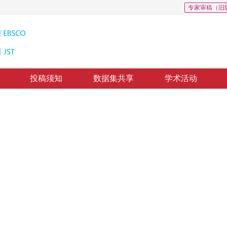
专家审稿（旧
投稿须知
数据集共享
学术活动
: 280
CSCD: 0
形快速绘制
ltiple features fusion