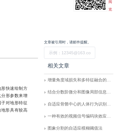
阅
览
文章被引用时，请邮件提醒。
提交
相关文章
增量角度域损失和多特征融合的地标识别
地形快速绘制方
结合分数阶微分和图像局部信息的CV模型
化分形参数来增
因子对地形特征
自适应骨骼中心的人体行为识别算法
的地形具有较高
一种有效的视频信号编码块效应消减技术
图象分割的自适应模糊阈值法