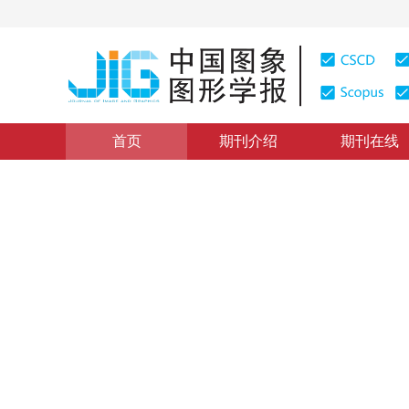
首页
期刊介绍
期刊在线
“第16届全国图象图形学学术会议”栏目
|
浏览量
:
0
下载量
自适应多特征融合的真实感地
Fast rendering of realistic terrain based on adaptive mu
1
2
1
2
1
2
曾艳阳
，
康凤举
，
杨惠珍
2013年18卷第6期 页码：724-729
纸质出版：
2013
DOI：
10.11834/jig.20130616