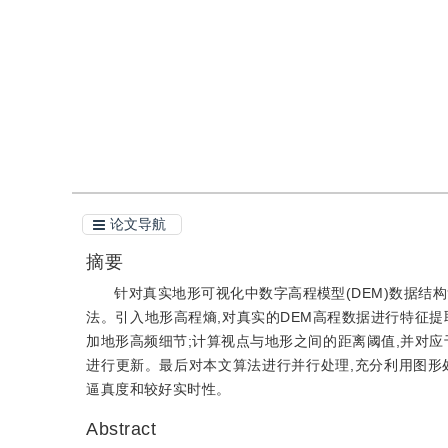
引用
阅读全文PDF
论文导航
摘要
针对真实地形可视化中数字高程模型(DEM)数据结
法。引入地形高程熵,对真实的DEM高程数据进行特征
加地形高频细节;计算视点与地形之间的距离阈值,并对应
进行更新。最后对本文算法进行并行处理,充分利用图形处
逼真度和较好实时性。
Abstract